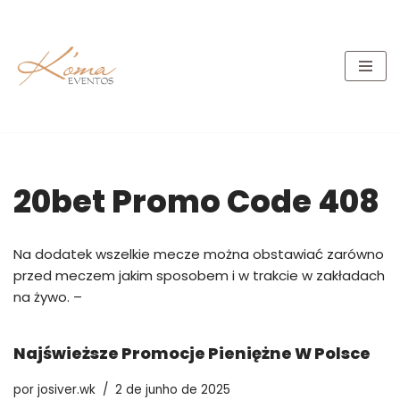
Pular
para
o
conteúdo
20bet Promo Code 408
Na dodatek wszelkie mecze można obstawiać zarówno
przed meczem jakim sposobem i w trakcie w zakładach
na żywo. –
Najświeższe Promocje Pieniężne W Polsce
por
josiver.wk
2 de junho de 2025