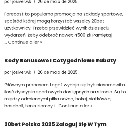
por
josiver.wk
26 de maio de 2025
Forecast to popularna promocja na zakłady sportowe,
spośród której mogą korzystać wszelcy 20bet
użytkownicy. Trzeba przewidzieć wynik dziesięciu
wydarzeń, żeby odebrać nawet 4500 zł! Pamiętaj,
…
Continue a ler »
Kody Bonusowe I Cotygodniowe Rabaty
por
josiver.wk
26 de maio de 2025
Głównym procesem tegoż wydaje się być niesamowita
ilość dyscyplin sportowych dostępnych na stronie. Są to
między odmiennymi piłka nożna, hokej, siatkówka,
baseball, tenis ziemny i…
Continue a ler »
20bet Polska 2025 Zaloguj Się W Tym