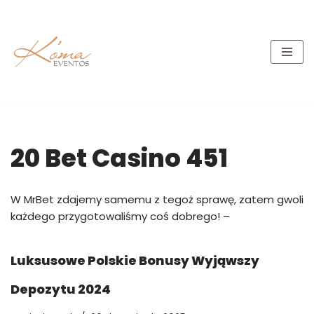
Pular
para
o
conteúdo
20 Bet Casino 451
W MrBet zdajemy samemu z tegoż sprawę, zatem gwoli
każdego przygotowaliśmy coś dobrego! –
Luksusowe Polskie Bonusy Wyjąwszy
Depozytu 2024