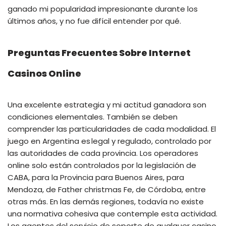
ganado mi popularidad impresionante durante los
últimos años, y no fue difícil entender por qué.
Preguntas Frecuentes Sobre Internet
Casinos Online
Una excelente estrategia y mi actitud ganadora son
condiciones elementales. También se deben
comprender las particularidades de cada modalidad. El
juego en Argentina es legal y regulado, controlado por
las autoridades de cada provincia. Los operadores
online solo están controlados por la legislación de
CABA, para la Provincia para Buenos Aires, para
Mendoza, de Father christmas Fe, de Córdoba, entre
otras más. En las demás regiones, todavía no existe
una normativa cohesiva que contemple esta actividad.
Los agentes del servicio de soporte de qualquer casino