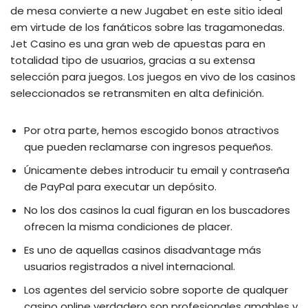
de mesa convierte a new Jugabet en este sitio ideal
em virtude de los fanáticos sobre las tragamonedas.
Jet Casino es una gran web de apuestas para en
totalidad tipo de usuarios, gracias a su extensa
selección para juegos. Los juegos en vivo de los casinos
seleccionados se retransmiten en alta definición.
Por otra parte, hemos escogido bonos atractivos
que pueden reclamarse con ingresos pequeños.
Únicamente debes introducir tu email y contraseña
de PayPal para executar un depósito.
No los dos casinos la cual figuran en los buscadores
ofrecen la misma condiciones de placer.
Es uno de aquellas casinos disadvantage más
usuarios registrados a nivel internacional.
Los agentes del servicio sobre soporte de qualquer
casino online verdadero son profesionales amables y