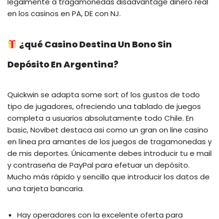
legalmente a tragamonedas disadvantage dinero real
en los casinos en PA, DE con NJ.
¿qué Casino Destina Un Bono Sin
Depósito En Argentina?
Quickwin se adapta some sort of los gustos de todo
tipo de jugadores, ofreciendo una tablado de juegos
completa a usuarios absolutamente todo Chile. En
basic, Novibet destaca asi como un gran on line casino
en línea pra amantes de los juegos de tragamonedas y
de mis deportes. Únicamente debes introducir tu e mail
y contraseña de PayPal para efetuar un depósito.
Mucho más rápido y sencillo que introducir los datos de
una tarjeta bancaria.
Hay operadores con la excelente oferta para