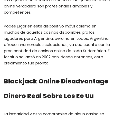
online verdadero son profesionales amables y
competentes.
Podés jugar en este dispositivo móvil odierno en
muchos de aquellas casinos disponibles pra los
jugadores para Argentina, pero no en todos. Argentina
ofrece innumerables selecciones, ya que cuenta con la
gran cantidad de casinos online de toda Sudamérica. El
1er sitio se lanzó en 2002 con, desde entonces, este
crecimiento fue pronto.
Blackjack Online Disadvantage
Dinero Real Sobre Los Ee Uu
La integridad y este compromiso de algun casino se