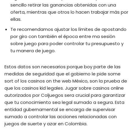
sencillo retirar las ganancias obtenidas con una
oferta, mientras que otros lo hacen trabajar más por
ellas.
Te recomendamos ajustar los límites de apostando
por giro con también el época entre ma sesión
sobre juego para poder controlar tu presupuesto y
tu manera de juego.
Estos datos son necesarios porque boy parte de las
medidas de seguridad que el gobierno le pide some
sort of los casinos on the web México, son la prueba de
que los casinos kid legales. Jugar sobre casinos online
autorizados por Coljuegos sera crucial para garantizar
que tu conocimiento sea legal sumado a segura. Esta
entidad gubernamental se encarga de supervisar
sumado a controlar las acciones relacionadas con
juegos de suerte y azar en Colombia.