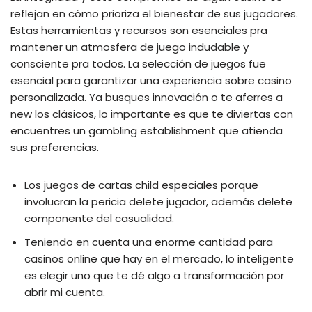
reflejan en cómo prioriza el bienestar de sus jugadores.
Estas herramientas y recursos son esenciales pra
mantener un atmosfera de juego indudable y
consciente pra todos. La selección de juegos fue
esencial para garantizar una experiencia sobre casino
personalizada. Ya busques innovación o te aferres a
new los clásicos, lo importante es que te diviertas con
encuentres un gambling establishment que atienda
sus preferencias.
Los juegos de cartas child especiales porque
involucran la pericia delete jugador, además delete
componente del casualidad.
Teniendo en cuenta una enorme cantidad para
casinos online que hay en el mercado, lo inteligente
es elegir uno que te dé algo a transformación por
abrir mi cuenta.