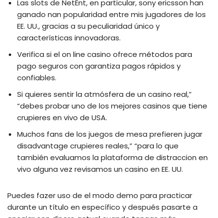
Las slots de NetEnt, en particular, sony ericsson han
ganado nan popularidad entre mis jugadores de los
EE. UU., gracias a su peculiaridad único y
características innovadoras.
Verifica si el on line casino ofrece métodos para
pago seguros con garantiza pagos rápidos y
confiables.
Si quieres sentir la atmósfera de un casino real,”
“debes probar uno de los mejores casinos que tiene
crupieres en vivo de USA.
Muchos fans de los juegos de mesa prefieren jugar
disadvantage crupieres reales,” “para lo que
también evaluamos la plataforma de distraccion en
vivo alguna vez revisamos un casino en EE. UU.
Puedes fazer uso de el modo demo para practicar
durante un título en específico y después pasarte a