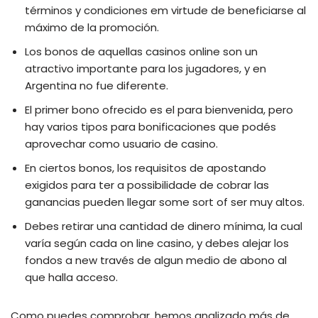
términos y condiciones em virtude de beneficiarse al
máximo de la promoción.
Los bonos de aquellas casinos online son un
atractivo importante para los jugadores, y en
Argentina no fue diferente.
El primer bono ofrecido es el para bienvenida, pero
hay varios tipos para bonificaciones que podés
aprovechar como usuario de casino.
En ciertos bonos, los requisitos de apostando
exigidos para ter a possibilidade de cobrar las
ganancias pueden llegar some sort of ser muy altos.
Debes retirar una cantidad de dinero mínima, la cual
varía según cada on line casino, y debes alejar los
fondos a new través de algun medio de abono al
que halla acceso.
Como puedes comprobar, hemos analizado más de