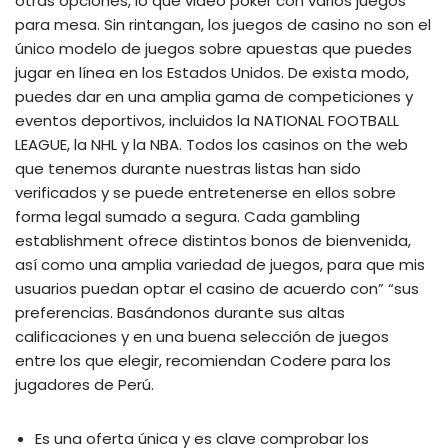
otras opciones, lo que video póker con varios juegos
para mesa. Sin rintangan, los juegos de casino no son el
único modelo de juegos sobre apuestas que puedes
jugar en línea en los Estados Unidos. De exista modo,
puedes dar en una amplia gama de competiciones y
eventos deportivos, incluidos la NATIONAL FOOTBALL
LEAGUE, la NHL y la NBA. Todos los casinos on the web
que tenemos durante nuestras listas han sido
verificados y se puede entretenerse en ellos sobre
forma legal sumado a segura. Cada gambling
establishment ofrece distintos bonos de bienvenida,
así como una amplia variedad de juegos, para que mis
usuarios puedan optar el casino de acuerdo con” “sus
preferencias. Basándonos durante sus altas
calificaciones y en una buena selección de juegos
entre los que elegir, recomiendan Codere para los
jugadores de Perú.
Es una oferta única y es clave comprobar los