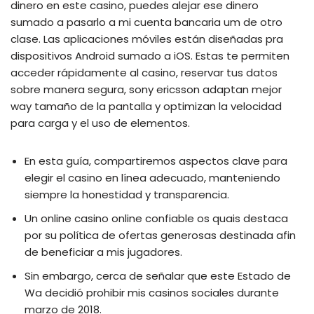
dinero en este casino, puedes alejar ese dinero
sumado a pasarlo a mi cuenta bancaria um de otro
clase. Las aplicaciones móviles están diseñadas pra
dispositivos Android sumado a iOS. Estas te permiten
acceder rápidamente al casino, reservar tus datos
sobre manera segura, sony ericsson adaptan mejor
way tamaño de la pantalla y optimizan la velocidad
para carga y el uso de elementos.
En esta guía, compartiremos aspectos clave para
elegir el casino en línea adecuado, manteniendo
siempre la honestidad y transparencia.
Un online casino online confiable os quais destaca
por su política de ofertas generosas destinada afin
de beneficiar a mis jugadores.
Sin embargo, cerca de señalar que este Estado de
Wa decidió prohibir mis casinos sociales durante
marzo de 2018.