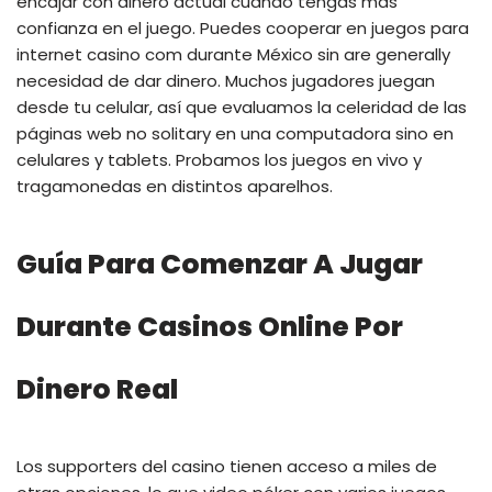
encajar con dinero actual cuando tengas más
confianza en el juego. Puedes cooperar en juegos para
internet casino com durante México sin are generally
necesidad de dar dinero. Muchos jugadores juegan
desde tu celular, así que evaluamos la celeridad de las
páginas web no solitary en una computadora sino en
celulares y tablets. Probamos los juegos en vivo y
tragamonedas en distintos aparelhos.
Guía Para Comenzar A Jugar
Durante Casinos Online Por
Dinero Real
Los supporters del casino tienen acceso a miles de