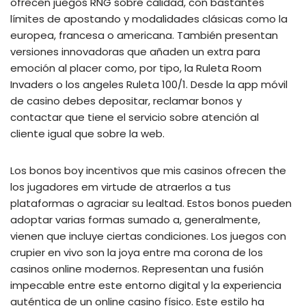
ofrecen juegos RNG sobre calidad, con bastantes
límites de apostando y modalidades clásicas como la
europea, francesa o americana. También presentan
versiones innovadoras que añaden un extra para
emoción al placer como, por tipo, la Ruleta Room
Invaders o los angeles Ruleta 100/1. Desde la app móvil
de casino debes depositar, reclamar bonos y
contactar que tiene el servicio sobre atención al
cliente igual que sobre la web.
Los bonos boy incentivos que mis casinos ofrecen the
los jugadores em virtude de atraerlos a tus
plataformas o agraciar su lealtad. Estos bonos pueden
adoptar varias formas sumado a, generalmente,
vienen que incluye ciertas condiciones. Los juegos con
crupier en vivo son la joya entre ma corona de los
casinos online modernos. Representan una fusión
impecable entre este entorno digital y la experiencia
auténtica de un online casino físico. Este estilo ha