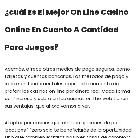
¿cuál Es El Mejor On Line Casino
Online En Cuanto A Cantidad
Para Juegos?
Además, ofrece otros medios de pago seguros, como
tarjetas y cuentas bancarias. Los métodos de pago y
retiro son fundamentales approach momento de
preferir los casinos on-line por dinero real. Cada forma
de” “ingreso y cobro en los casinos on the web tienen
sus ventajas, que ahora vamos a ver.
Al optar por casinos que ofrecen opciones de pago
locations,” “zero solo te beneficiarás de la oportunidad,
sino que también evitarás posibles tasas de cambio y