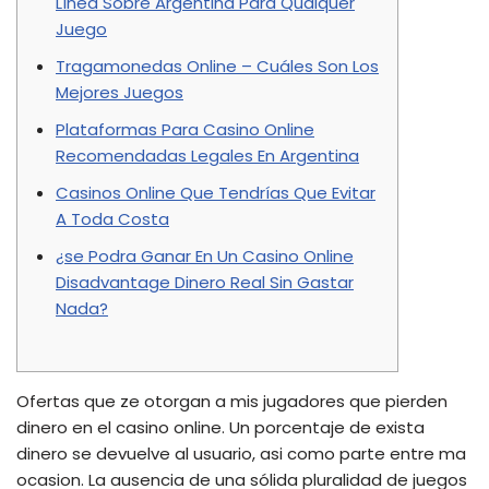
Línea Sobre Argentina Para Qualquer
Juego
Tragamonedas Online – Cuáles Son Los
Mejores Juegos
Plataformas Para Casino Online
Recomendadas Legales En Argentina
Casinos Online Que Tendrías Que Evitar
A Toda Costa
¿se Podra Ganar En Un Casino Online
Disadvantage Dinero Real Sin Gastar
Nada?
Ofertas que ze otorgan a mis jugadores que pierden
dinero en el casino online. Un porcentaje de exista
dinero se devuelve al usuario, asi como parte entre ma
ocasion. La ausencia de una sólida pluralidad de juegos