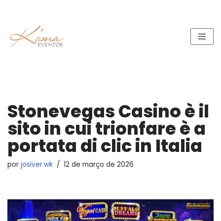
Pular
para
o
conteúdo
Stonevegas Casino è il
sito in cui trionfare è a
portata di clic in Italia
por
josiver.wk
12 de março de 2026