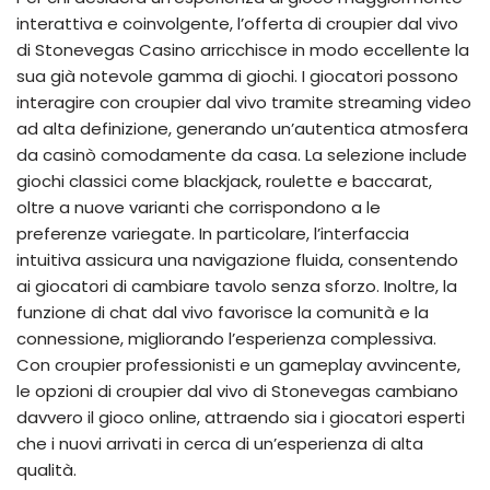
interattiva e coinvolgente, l’offerta di croupier dal vivo
di Stonevegas Casino arricchisce in modo eccellente la
sua già notevole gamma di giochi. I giocatori possono
interagire con croupier dal vivo tramite streaming video
ad alta definizione, generando un’autentica atmosfera
da casinò comodamente da casa. La selezione include
giochi classici come blackjack, roulette e baccarat,
oltre a nuove varianti che corrispondono a le
preferenze variegate. In particolare, l’interfaccia
intuitiva assicura una navigazione fluida, consentendo
ai giocatori di cambiare tavolo senza sforzo. Inoltre, la
funzione di chat dal vivo favorisce la comunità e la
connessione, migliorando l’esperienza complessiva.
Con croupier professionisti e un gameplay avvincente,
le opzioni di croupier dal vivo di Stonevegas cambiano
davvero il gioco online, attraendo sia i giocatori esperti
che i nuovi arrivati in cerca di un’esperienza di alta
qualità.