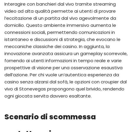
Interagire con banchieri dal vivo tramite streaming
video ad alta qualità permette ai utenti di provare
l’eccitazione di un partita dal vivo agevolmente da
domicilio. Questo ambiente immersivo aumenta le
connessioni sociali, permettendo comunicazioni in
istantaneo e discussioni di strategia, che evocano le
meccaniche classiche dei casino. In aggiunta, la
innovazione avanzata assicura un gameplay scorrevole,
fornendo ai utenti informazioni in tempo reale e varie
prospettive di visione per una osservazione esaustiva
dell’azione. Per chi vuole un’autentica esperienza da
casino senza alzarsi dal sofà, le opzioni con croupier dal
vivo di Stonevegas propongono quel brivido, rendendo
ogni giocata servita davvero esaltante.
Scenario di scommessa