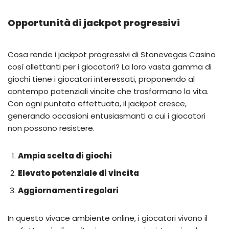
Opportunità di jackpot progressivi
Cosa rende i jackpot progressivi di Stonevegas Casino
così allettanti per i giocatori? La loro vasta gamma di
giochi tiene i giocatori interessati, proponendo al
contempo potenziali vincite che trasformano la vita.
Con ogni puntata effettuata, il jackpot cresce,
generando occasioni entusiasmanti a cui i giocatori
non possono resistere.
Ampia scelta di giochi
Elevato potenziale di vincita
Aggiornamenti regolari
In questo vivace ambiente online, i giocatori vivono il