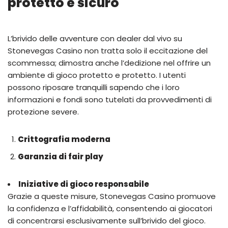
protetto e sicuro
L’brivido delle avventure con dealer dal vivo su
Stonevegas Casino non tratta solo il eccitazione del
scommessa; dimostra anche l’dedizione nel offrire un
ambiente di gioco protetto e protetto. I utenti
possono riposare tranquilli sapendo che i loro
informazioni e fondi sono tutelati da provvedimenti di
protezione severe.
Crittografia moderna
Garanzia di fair play
Iniziative di gioco responsabile
Grazie a queste misure, Stonevegas Casino promuove
la confidenza e l’affidabilità, consentendo ai giocatori
di concentrarsi esclusivamente sull’brivido del gioco.