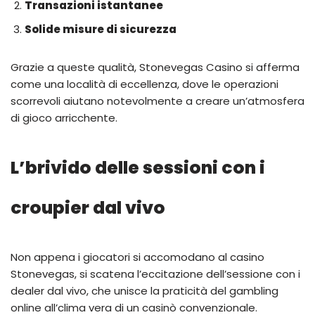
Transazioni istantanee
Solide misure di sicurezza
Grazie a queste qualità, Stonevegas Casino si afferma
come una località di eccellenza, dove le operazioni
scorrevoli aiutano notevolmente a creare un’atmosfera
di gioco arricchente.
L’brivido delle sessioni con i
croupier dal vivo
Non appena i giocatori si accomodano al casino
Stonevegas, si scatena l’eccitazione dell’sessione con i
dealer dal vivo, che unisce la praticità del gambling
online all’clima vera di un casinò convenzionale.