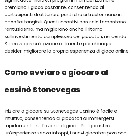
premiano il gioco costante, consentendo ai
partecipanti di ottenere punti che si trasformano in
benefici tangibili. Questi incentivi non solo fomentano
l’entusiasmo, ma migliorano anche il ritorno
sull’investimento complessivo dei giocatori, rendendo
Stonevegas un’opzione attraente per chiunque
desideri migliorare la propria esperienza di gioco online.
Come avviare a giocare al
casinò Stonevegas
Iniziare a giocare su Stonevegas Casino è facile e
intuitivo, consentendo ai giocatori di immergersi
rapidamente nell’azione di gioco. Per garantire
un’esperienza senza intoppi, i nuovi giocatori possono