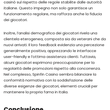
casinò sul rispetto delle regole stabilite dalle autorità
italiane. Questo impegno non solo garantisce un
funzionamento regolare, ma rafforza anche la fiducia
dei giocatori.
Inoltre, l’analisi demografica dei giocatori rivela una
clientela eterogenea, composta sia da veterani che da
nuovi arrivati. Il loro feedback evidenzia una percezione
generalmente positiva, apprezzando le interfacce
user-friendly e l’ottima assistenza clienti. Tuttavia,
alcuni giocatori esprimono preoccupazione per la
regolarità delle promozioni rispetto alla concorrenza.
Nel complesso, Spinfin Casino sembra bilanciare la
conformità normativa con la soddisfazione delle
diverse esigenze dei giocatori, elementi cruciali per
mantenere la propria fama in Italia.
Conclusione