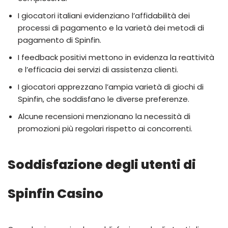
I giocatori italiani evidenziano l’affidabilità dei
processi di pagamento e la varietà dei metodi di
pagamento di Spinfin.
I feedback positivi mettono in evidenza la reattività
e l’efficacia dei servizi di assistenza clienti.
I giocatori apprezzano l’ampia varietà di giochi di
Spinfin, che soddisfano le diverse preferenze.
Alcune recensioni menzionano la necessità di
promozioni più regolari rispetto ai concorrenti.
Soddisfazione degli utenti di
Spinfin Casino