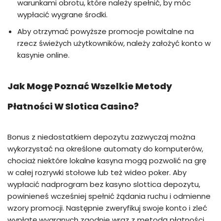
warunkami obrotu, które należy spełnić, by móc
wypłacić wygrane środki.
Aby otrzymać powyższe promocje powitalne na
rzecz świeżych użytkowników, należy założyć konto w
kasynie online.
Jak Mogę Poznać Wszelkie Metody
Płatności W Slotica Casino?
Bonus z niedostatkiem depozytu zazwyczaj można
wykorzystać na określone automaty do komputerów,
chociaż niektóre lokalne kasyna mogą pozwolić na grę
w całej rozrywki stołowe lub też wideo poker. Aby
wypłacić nadprogram bez kasyno slottica depozytu,
powinieneś wcześniej spełnić żądania ruchu i odmienne
wzory promocji. Następnie zweryfikuj swoje konto i zleć
wypłatę wygranych zgodnie wraz z metodą płatności