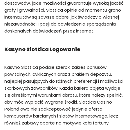
dostawców, jakie możliwości gwarantuje wysoką jakość
grafy i grywalności. Slottica opinie od momentu grono
internautów są zawsze dobre, jak świadczy o własnej
niezawodności i pasji do odwiedzenia sporządzania
doskonałych doświadczeń przez internet.
Kasyno Slottica Logowanie
Kasyno Slottica podaje szeroki zakres bonusów
powitalnych, cyklicznych oraz z brakiem depozytu,
najlepiej pasujących do różnych preferencji i możliwości
skarbowych zawodników. Każda kariera objęta wydaje
się określonymi warunkami obrotu, które należy spełnić,
aby móc wypłacić wygrane środki. Slottica Casino
Poland owo nie zaakceptować jedynie oferta
komputerów karcianych i slotów internetowego, lecz
również zabawy oparte na motywie koła fortuny.