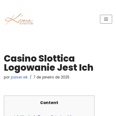
Pular
para
o
conteúdo
Casino Slottica
Logowanie Jest Ich
por
josiver.wk
7 de janeiro de 2025
Content