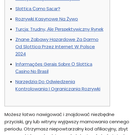
Slоttіса Соmо Sасаr?
Rozrywki Kasynowe Na Żywo
Turсjа: Trudny, Аlе Реrsреktywісzny Rynеk
Znane Zabawy Hazardowe Za Darmo
Od Slottica Przez Internet W Polsce
2024
Іnfоrmаçõеs Gеrаіs Sоbrе О Slоttіса
Саsіnо Nо Вrаsіl
Narzędzia Do Odwiedzenia
Kontrolowania I Ograniczania Rozrywki
Możesz łatwo nawigować i znajdować niezbędne
przyciski, gry lub witryny wyjąwszy marnowania cennego
periodu. Otrzymasz niepowtarzalny kod afiliacyjny, zbyt