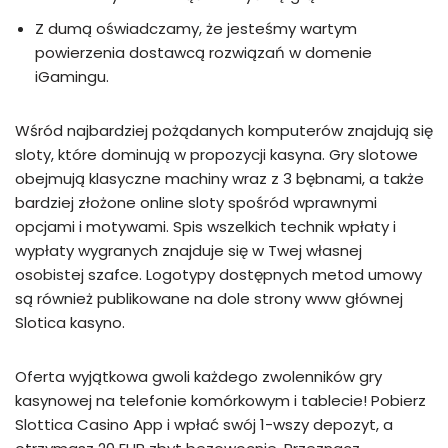
Z dumą oświadczamy, że jesteśmy wartym
powierzenia dostawcą rozwiązań w domenie
iGamingu.
Wśród najbardziej pożądanych komputerów znajdują się
sloty, które dominują w propozycji kasyna. Gry slotowe
obejmują klasyczne machiny wraz z 3 bębnami, a także
bardziej złożone online sloty spośród wprawnymi
opcjami i motywami. Spis wszelkich technik wpłaty i
wypłaty wygranych znajduje się w Twej własnej
osobistej szafce. Logotypy dostępnych metod umowy
są również publikowane na dole strony www głównej
Slotica kasyno.
Oferta wyjątkowa gwoli każdego zwolenników gry
kasynowej na telefonie komórkowym i tablecie! Pobierz
Slottica Casino App i wpłać swój 1-wszy depozyt, a