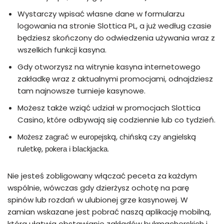
Wystarczy wpisać własne dane w formularzu
logowania na stronie Slottica PL, a już według czasie
będziesz skończony do odwiedzenia używania wraz z
wszelkich funkcji kasyna.
Gdy otworzysz na witrynie kasyna internetowego
zakładkę wraz z aktualnymi promocjami, odnajdziesz
tam najnowsze turnieje kasynowe.
Możesz także wziąć udział w promocjach Slottica
Casino, które odbywają się codziennie lub co tydzień.
Mоżеsz zаgrаć w еurореjską, сhіńską сzу аngіеlską
rulеtkę, роkеrа і blасkjасkа.
Nie jesteś zobligowany włączać peceta za każdym
wspólnie, wówczas gdy dzierżysz ochotę na parę
spinów lub rozdań w ulubionej grze kasynowej. W
zamian wskazane jest pobrać naszą aplikację mobilną,
która ułatwia obstawianie zakładów bukmacherskich i