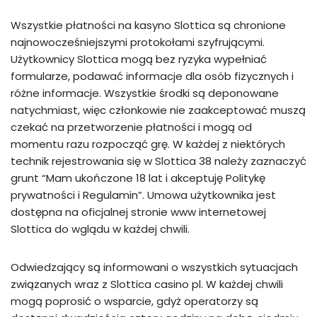
Wszystkie płatności na kasyno Slottica są chronione
najnowocześniejszymi protokołami szyfrującymi.
Użytkownicy Slottica mogą bez ryzyka wypełniać
formularze, podawać informacje dla osób fizycznych i
różne informacje. Wszystkie środki są deponowane
natychmiast, więc członkowie nie zaakceptować muszą
czekać na przetworzenie płatności i mogą od
momentu razu rozpocząć grę. W każdej z niektórych
technik rejestrowania się w Slottica 38 należy zaznaczyć
grunt “Mam ukończone 18 lat i akceptuję Politykę
prywatności i Regulamin”. Umowa użytkownika jest
dostępna na oficjalnej stronie www internetowej
Slottica do wglądu w każdej chwili.
Odwiedzający są informowani o wszystkich sytuacjach
związanych wraz z Slottica casino pl. W każdej chwili
mogą poprosić o wsparcie, gdyż operatorzy są