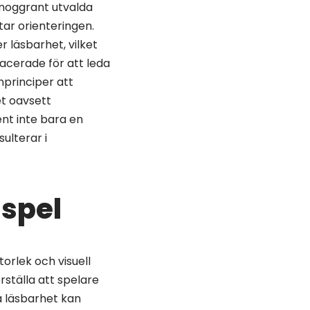
 noggrant utvalda
tar orienteringen.
läsbarhet, vilket
lacerade för att leda
nprinciper att
et oavsett
nt inte bara en
sulterar i
 spel
torlek och visuell
ställa att spelare
å läsbarhet kan