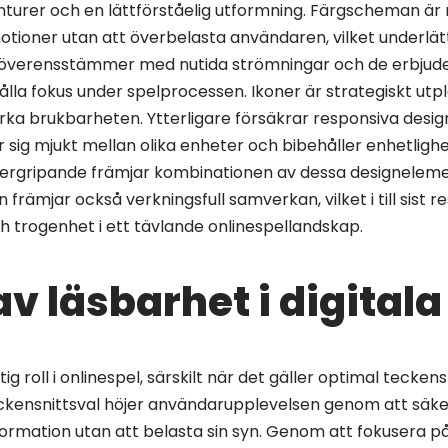
onturer och en lättförståelig utformning. Färgscheman är
otioner utan att överbelasta användaren, vilket underlät
överensstämmer med nutida strömningar och de erbjuder 
ehålla fokus under spelprocessen. Ikoner är strategiskt utp
rka brukbarheten. Ytterligare försäkrar responsiva desig
sig mjukt mellan olika enheter och bibehåller enhetligh
ergripande främjar kombinationen av dessa designeleme
 främjar också verkningsfull samverkan, vilket i till sist re
 trogenhet i ett tävlande onlinespellandskap.
v läsbarhet i digitala
ig roll i onlinespel, särskilt när det gäller optimal teckens
eckensnittsval höjer användarupplevelsen genom att säker
formation utan att belasta sin syn. Genom att fokusera p