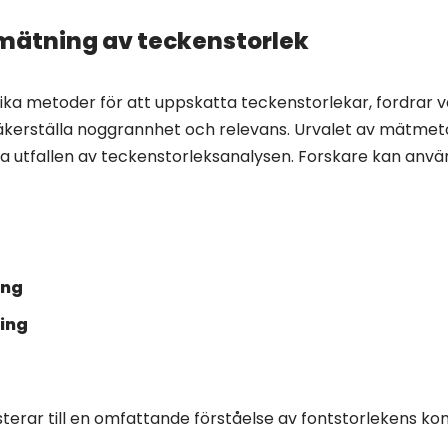
 mätning av teckenstorlek
ika metoder för att uppskatta teckenstorlekar, fordrar v
äkerställa noggrannhet och relevans. Urvalet av mätmeto
a utfallen av teckenstorleksanalysen. Forskare kan anvä
g
ing
ing
terar till en omfattande förståelse av fontstorlekens ko