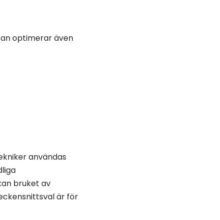
 utan optimerar även
tekniker användas
dliga
 kan bruket av
eckensnittsval är för