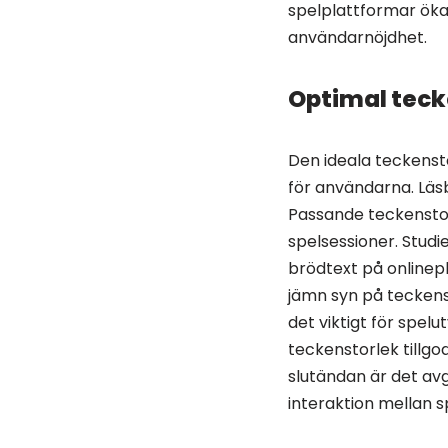
spelplattformar öka 
användarnöjdhet.
Optimal teck
Den ideala teckensto
för användarna. Läs
Passande teckenstor
spelsessioner. Studie
brödtext på onlinepl
jämn syn på teckenst
det viktigt för spel
teckenstorlek tillg
slutändan är det av
interaktion mellan s