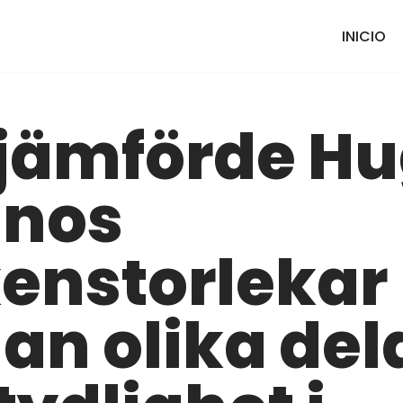
INICIO
 jämförde H
inos
enstorlekar
an olika del