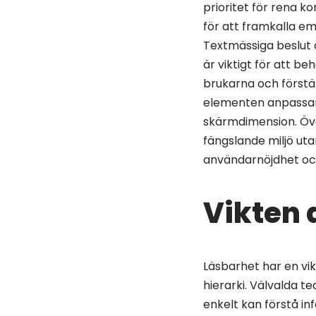
prioritet för rena k
för att framkalla em
Textmässiga beslut 
är viktigt för att b
brukarna och förstä
elementen anpassar 
skärmdimension. Öv
fängslande miljö utan
användarnöjdhet och
Vikten a
Läsbarhet har en vikt
hierarki. Välvalda t
enkelt kan förstå in