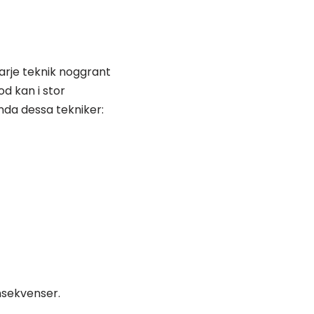
arje teknik noggrant
d kan i stor
nda dessa tekniker:
nsekvenser.