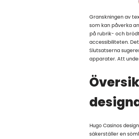
Granskningen av text
som kan påverka an
på rubrik- och bröd
accessibiliteten. De
Slutsatserna sugerer
apparater. Att under
Översik
design
Hugo Casinos designe
säkerställer en söm