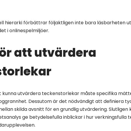
uell hierarki förbättrar följaktligen inte bara läsbarheten
et i onlinespelmiljöer.
ör att utvärdera
torlekar
llt kunna utvärdera teckenstorlekar måste specifika mät
noggrannhet. Dessutom är det nödvändigt att definiera ty
ellan skilda avsnitt för en grundlig utvärdering. Slutligen
tsanalys ge betydelsefulla inblickar i hur verkningsfulla t
darupplevelsen.