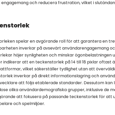
engagemang och reducera frustration, vilket i slutändan b
enstorlek
rleken spelar en avgörande roll för att garantera en tre
barheten inverkar på avsevärt användarengagemang och 
lekar höjer synligheten och minskar ögonbelastningen 
r indikerar att en teckenstorlek på 14 till 18 pixlar oftast
attformar, vilket säkerställer tydlighet utan att överväl
orlek inverkar på direkt informationslagring och använda
utvecklare att följa etablerade standarder. Dessutom kan 
odose olika användardemografiska grupper, inklusive de m
görande att fokusera på passande teckenstorlek för att 
pelare och spelmiljöer.