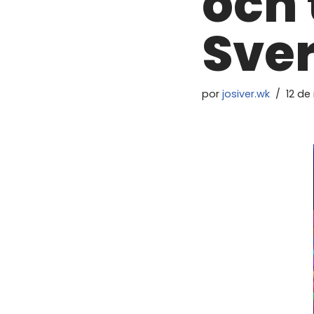
och 
Sver
por
josiver.wk
12 de