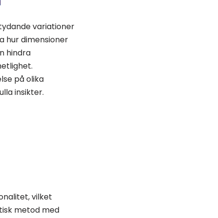
etydande variationer
a hur dimensioner
n hindra
etlighet.
lse på olika
la insikter.
alitet, vilket
stisk metod med