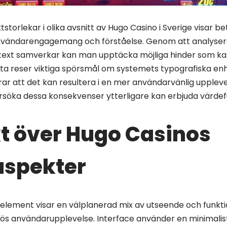
storlekar i olika avsnitt av Hugo Casino i Sverige visar b
vändarengagemang och förståelse. Genom att analyser
text samverkar kan man upptäcka möjliga hinder som ka
tta reser viktiga spörsmål om systemets typografiska enh
ar att det kan resultera i en mer användarvänlig uppleve
söka dessa konsekvenser ytterligare kan erbjuda värdeful
t över Hugo Casinos
aspekter
lement visar en välplanerad mix av utseende och funktion
lös användarupplevelse. Interface använder en minimali