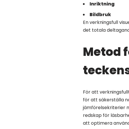
Inriktning
Bildbruk
En verkningsfull vis
det totala deltagand
Metod f
teckens
För att verkningsfu
för att säkerställa 
jämförelsekriterier m
redskap för läsbarhe
att optimera använ