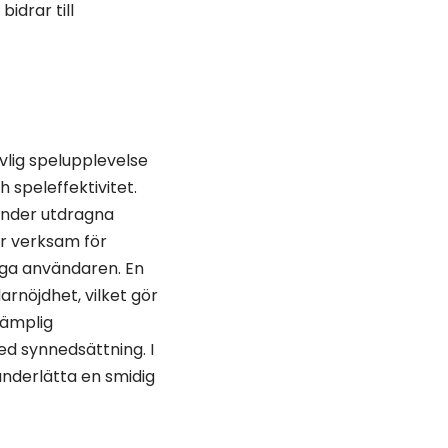
idrar till
vlig spelupplevelse
speleffektivitet.
under utdragna
 är verksam för
diga användaren. En
rnöjdhet, vilket gör
lämplig
ed synnedsättning. I
underlätta en smidig