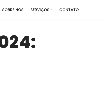
SOBRE NÓS
SERVIÇOS
CONTATO
024: