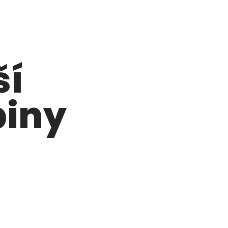
ší
piny