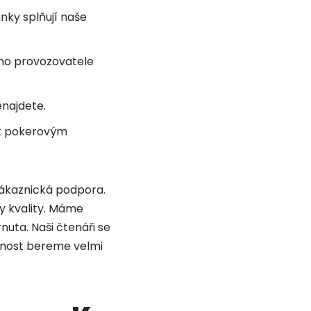
nky splňují naše
ného provozovatele
enajdete.
 k pokerovým
zákaznická podpora.
y kvality. Máme
nuta. Naši čtenáři se
ědnost bereme velmi