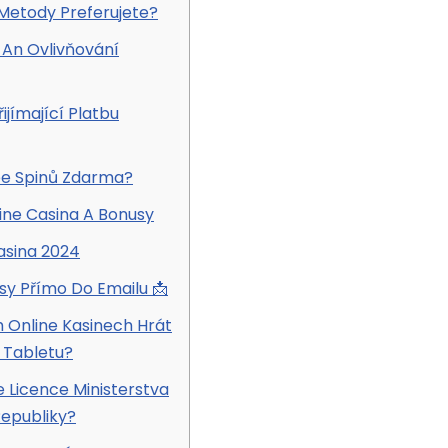
 Metody Preferujete?
An Ovlivňování
ijímající Platbu
ee Spinů Zdarma?
line Casina A Bonusy
asina 2024
sy Přímo Do Emailu 📩
 Online Kasinech Hrát
 Tabletu?
 Licence Ministerstva
Republiky?