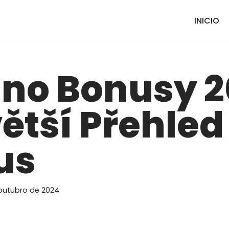
INICIO
no Bonusy 2
ětší Přehled
us
outubro de 2024