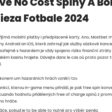
vé No Cost Spiny A B
eza Fotbale 2024
ijímá mobilní platby i předplacené karty. Ano, Mostbet 
 Android an iOS, které zahrnují jak služby sázkové kance
mozřejmě s hazardem je vždy spojeno riziko finanční ztráty č
jakém kasinu hrajete. Dávejte dans le cas où proto pozor 
.
zákonem um hazardních hrách vznikl i tzv.
unkcí, kterou in-game menu přináší, je pak free spin konve
cuando hodnotu přidělených free of charge spinů z prom
ho hráče.
áče, pokud je to be able to nutné pro výběr peněz.