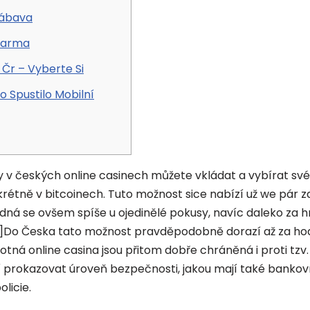
Zábava
darma
 Čr – Vyberte Si
 Spustilo Mobilní
y v českých online casinech můžete vkládat a vybírat své
étně v bitcoinech. Tuto možnost sice nabízí už we pár z
dná se ovšem spíše u ojedinělé pokusy, navíc daleko za h
ne]Do Česka tato možnost pravděpodobně dorazí až za h
tná online casina jsou přitom dobře chráněná i proti tzv
í prokazovat úroveň bezpečnosti, jakou mají také bankov
olicie.