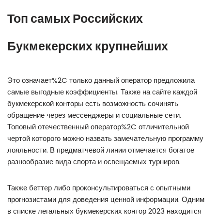
Топ самых Российских
Букмекерских крупнейших
Это означает%2C только данный оператор предложила
самые выгодные коэффициенты. Также на сайте каждой
букмекерской конторы есть возможность сочинять
обращение через мессенджеры и социальные сети.
Топовый отечественный оператор%2C отличительной
чертой которого можно назвать замечательную программу
лояльности. В предматчевой линии отмечается богатое
разнообразие вида спорта и освещаемых турниров.
Также беттер либо проконсультироваться с опытными
прогнозистами для доведения ценной информации. Одним
в списке легальных букмекерских контор 2023 находится