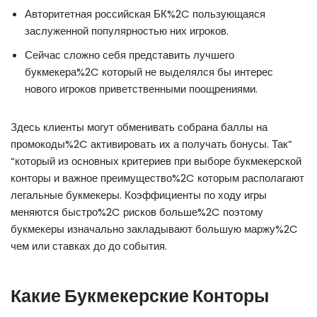
Авторитетная российская БК%2C пользующаяся
заслуженной популярностью них игроков.
Сейчас сложно себя представить лучшего
букмекера%2C который не выделялся бы интерес
нового игроков приветственными поощрениями.
Здесь клиенты могут обменивать собрана баллы на
промокоды%2C активировать их а получать бонусы. Так”
“который из основных критериев при выборе букмекерской
конторы и важное преимущество%2C которым располагают
легальные букмекеры. Коэффициенты по ходу игры
меняются быстро%2C рисков больше%2C поэтому
букмекеры изначально закладывают большую маржу%2C
чем или ставках до до события.
Какие Букмекерские Конторы