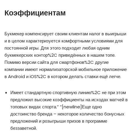
Коэффициентам
Букмекер компенсирует своим клиентам налог в выигрыши
и в целом характеризуется комфортными условиями для
постоянной игры. Для этого подходит любая одним
букмекерских контор%2C приведённых в нашем топе.
Помимо версии сайта для смартфонов%2C другие
компании имеют нормализаторской мобильное приложение
в Android и iOS%2C в котором делать ставки ещё легче.
Имеет стандартную спортивную линию%2C не при этом
предложил высокие коэффициенты на исходах матчей в
топовых видах спорта.” “[newline]Еще одно
достоинство бренда – некоторое количество бонусных
предложений и розыгрыши призов в программе
беззаветной.