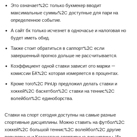
Это означает%2C только букмекер вводит
максимальные суммы%2C доступные для пари на
определенное событие.
А сайт бк только исчезнет в одночасье и налоговая но
будет иметь обид.
Также стоит обратиться в саппорт%2C если
завершенный прогноз дольше не рассчитывается.
Коэффициент одной ставки зависит ото маржи —
комиссии БК%2C которая измеряется в процентах.
Кроме того%2C PinUp предложил делать ставки и
хоккей%2C баскетбол%2C ставки на теннис%2C
волейбол%2C единоборства.
Ставки на спорт сегодня доступны на самые разные
спортивные дисциплины. Можно ставить на футбол%2C
хоккей%2C большой теннис%2C волейбол%2C другие
популярные и Казахстане спортивные дисциплины. Из