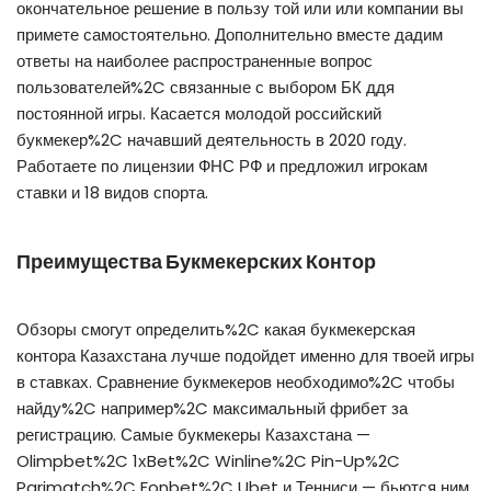
окончательное решение в пользу той или или компании вы
примете самостоятельно. Дополнительно вместе дадим
ответы на наиболее распространенные вопрос
пользователей%2C связанные с выбором БК ддя
постоянной игры. Касается молодой российский
букмекер%2C начавший деятельность в 2020 году.
Работаете по лицензии ФНС РФ и предложил игрокам
ставки и 18 видов спорта.
Преимущества Букмекерских Контор
Обзоры смогут определить%2C какая букмекерская
контора Казахстана лучше подойдет именно для твоей игры
в ставках. Сравнение букмекеров необходимо%2C чтобы
найду%2C например%2C максимальный фрибет за
регистрацию. Самые букмекеры Казахстана —
Olimpbet%2C 1хBet%2C Winline%2C Pin-Up%2C
Parimatch%2C Fonbet%2C Ubet и Тенниси — бьются ним