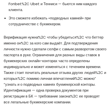
Fonbet%2C Ubet и Тенниси — бьются ним каждого
клиента.
Это сможете избежать «подводных камней» при
сотрудничестве с букмекером.
Верификация нужна%2C чтобы убедиться%2C что беттер
именно он%2C за кого сам выдаёт. Для подтверждения
личности нужно сделали селфи с самым разворотом своего
паспорта в руке. Ограничения для разных виды ставок в
букмекерских онлайн-конторах часто определены
индивидуально и может изменяться с течением времени.
Также стоит почитать реальные отзыва других людей%2C и
которых%2C помимо личная впечатлений%2C можно”
“узнать и о подводных камнях букмекерской конторы.
Идентификация — одна проверка документов при
регистрации в БК — требование закона%2C ее проводят
все легальные букмекерские компании.