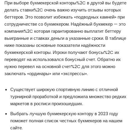
При выборе букмекерской конторы%2C в другой вы будете
делать ставки%2C очень важно изучить отзывы которых
беттеров. Это позволит избежать «подводных камней» при
сотрудничестве со букмекером. Надёжный букмекер — это
компания%2C которая гарантированно выплатит беттеру
выигранные и ставках деньги а указанные сроки. В таблице
ниже показаны основные показатели надёжности
букмекерской конторы. Игроки получают бонусы%2C их
переводят на использовался бонусный счет. Обратно их
нужно перевел на основной счет%2C для этого можно
заключать «ординары» или «экспрессы».
Существует широкую спортивную линию с отличной
турнирной проработкой и предложила множество редких
маркетов в росписи произошедших.
Выбрать лучшую букмекерскую контору в 2023 году
поможет полная список честных букмекеров на нашем
сайте.