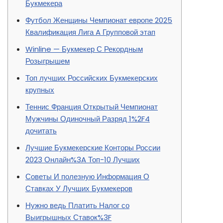
Букмекера
Футбол Женщины Чемпионат европе 2025
Квалификация Лига A Групповой этап
Winline — Букмекер С Рекордным
Розыгрышем
Топ лучших Российских Букмекерских
крупных
Теннис Франция Открытый Чемпионат
Мужчины Одиночный Разряд 1%2F4
дочитать
Лучшие Букмекерские Конторы России
2023 Онлайн%3A Топ-10 Лучших
Советы И полезную Информация О
Ставках У Лучших Букмекеров
Нужно ведь Платить Налог со
Выигрышных Ставок%3F