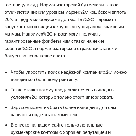
гостиницу в суд. Нормализаторской букмекеры в топе
отличаются низким уровнем маржи%2C кэшбеком вплоть
20% и щедрыми бонусами до тыс. Так%2C Париматч
запускает много акций к крупным турнирам же знаковым
матчам. Например%2C игроки могут получать
гарантированные фрибеты ним ставки на некие
события%2C а нормализаторской страховки ставок и
бонусы за пополнение счета.
Чтобы упростить поиск надёжной компании%2C можно
довериться большому рейтингу.
Такие ставки потому предлагают очень выгодных
условия%2C которые только стоит игнорировать.
Зарухом может выбрать более выгодный для сам
вариант и подсчитать комиссии.
В списке на нашем сайте только легальные
букмекерские конторы с хорошей репутацией и