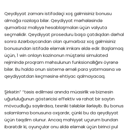
Qeydiyyat zamanı istifadəçi xoş gəlmisiniz bonusu
almağa razılaşa bilər. Qeydiyyat mərhələsində
qumarbaz maliyyə hesablaşmaları üçün valyuta
seçməlidir. Qeydiyyat proseduru başa çatdıqdan dərhal
sonra Azərbaycandan olan qumarbaz xoş gəlmisiniz
bonusundan istifadə eləmək imkanı əldə edir. Başlamaq
üçün, 1 win onlayn kazinonun müştərisi simulated
rejimində proqram məhsulunun funksionallığını öyrənə
bilər. Bu halda onun sistemə əməli para yatırmasına və
qeydiyyatdan keçməsinə ehtiyac qalmayacaq.
Şirkətin” “təsis edilməsi anında müasirlik və biznesin
uğurluluğunun göstəricisi effektiv və rahat bir saytın
mövcudluğu sayılırdısa, texniki tələblər ilərləyib. Bu bonus
salamlama bonusuna oxşardır, çünki bu da qeydiyyat
üçün təqdim olunur. Ancaq mahiyyət uçurum bundan
ibarətdir ki, oyunçular onu əldə eləmək üçün birinci pul