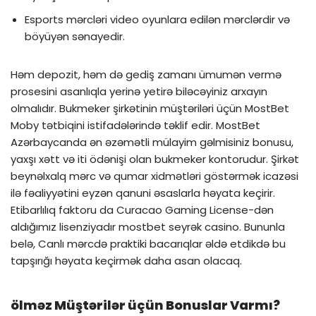
Esports mərcləri video oyunlara edilən mərclərdir və
böyüyən sənayedir.
Həm depozit, həm də gediş zamanı ümumən vermə
prosesini asanlıqla yerinə yetirə biləcəyiniz arxayın
olmalıdır. Bukmeker şirkətinin müştəriləri üçün MostBet
Moby tətbiqini istifadələrində təklif edir. MostBet
Azərbaycanda ən əzəmətli mülayim gəlmisiniz bonusu,
yaxşı xətt və iti ödənişi olan bukmeker kontorudur. Şirkət
beynəlxalq mərc və qumar xidmətləri göstərmək icazəsi
ilə fəaliyyətini eyzən qanuni əsaslarla həyata keçirir.
Etibarlılıq faktoru da Curacao Gaming License-dən
aldığımız lisenziyadır mostbet seyrək casino. Bununla
belə, Canlı mərcdə praktiki bacarıqlar əldə etdikdə bu
tapşırığı həyata keçirmək daha asan olacaq.
ölməz Müştərilər üçün Bonuslar Varmı?