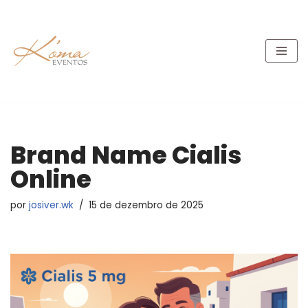
Pular
para
o
conteúdo
Brand Name Cialis
Online
por
josiver.wk
15 de dezembro de 2025