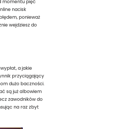
 od momentu pięć
nline nacisk
t błędem, ponieważ
nie wejdziesz do
wypłat, a jakie
zynnik przyciągający
nom dużo baczności.
ać są już albowiem
rzecz zawodników do
ując na raz zbyt