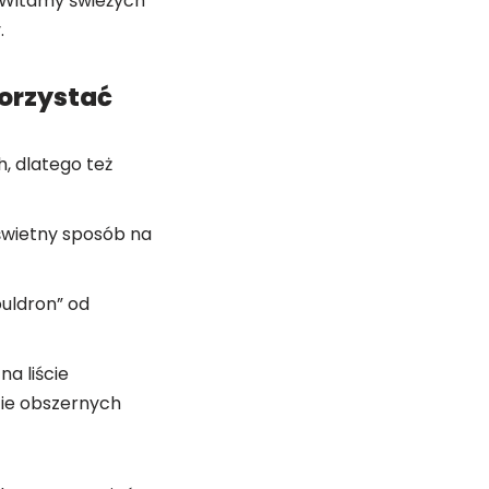
. Witamy świeżych
.
orzystać
, dlatego też
 świetny sposób na
uldron” od
a liście
cie obszernych