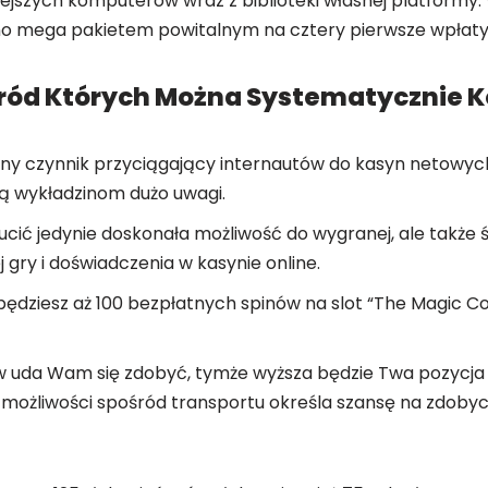
niejszych komputerów wraz z biblioteki własnej platformy
no mega pakietem powitalnym na cztery pierwsze wpłaty
ród Których Można Systematycznie K
lny czynnik przyciągający internautów do kasyn netowych
ą wykładzinom dużo uwagi.
ucić jedynie doskonała możliwość do wygranej, ale także
 gry i doświadczenia w kasynie online.
ędziesz aż 100 bezpłatnych spinów na slot “The Magic Co
w uda Wam się zdobyć, tymże wyższa będzie Twa pozycja n
e możliwości spośród transportu określa szansę na zdoby