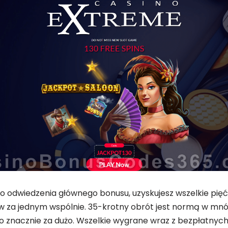
o odwiedzenia głównego bonusu, uzyskujesz wszelkie pięć
w za jednym wspólnie. 35-krotny obrót jest normą w mn
 to znacznie za dużo. Wszelkie wygrane wraz z bezpłatny