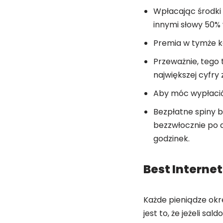
Wpłacając środki 
innymi słowy 50% 
Premia w tymże ka
Przeważnie, tego 
największej cyfry
Aby móc wypłacić 
Bezpłatne spiny 
bezzwłocznie po d
godzinek.
Best Interne
Każde pieniądze ok
jest to, że jeżeli s