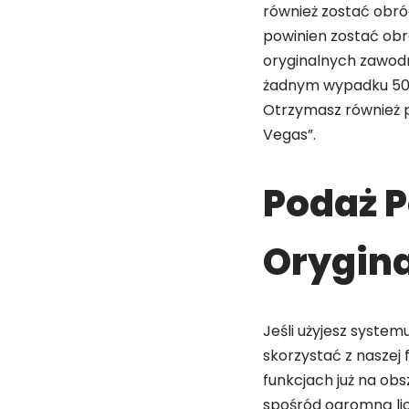
również zostać obró
powinien zostać obr
oryginalnych zawodn
żadnym wypadku 50 
Otrzymasz również pi
Vegas”.
Podaż P
Orygina
Jeśli użyjesz syste
skorzystać z naszej
funkcjach już na ob
spośród ogromną li