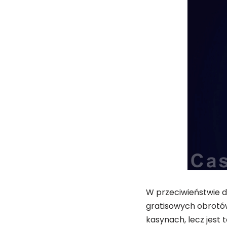
W przeciwieństwie d
gratisowych obrotó
kasynach, lecz jest