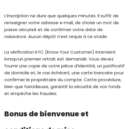
L’inscription ne dure que quelques minutes. Il suffit de
renseigner votre adresse e‑mail, de choisir un mot de
passe sécurisé et de confirmer votre date de
naissance. Aucun dépôt n’est requis à ce stade.
La vérification KYC (Know Your Customer) intervient
lorsqu’un premier retrait est demandé. Vous devez
fournir une copie de votre pièce d’identité, un justificatif
de domicile et, le cas échéant, une carte bancaire pour
confirmer le propriétaire du compte. Cette procédure,
bien que fastidieuse, garantit la sécurité de vos fonds
et empêche les fraudes.
Bonus de bienvenue et