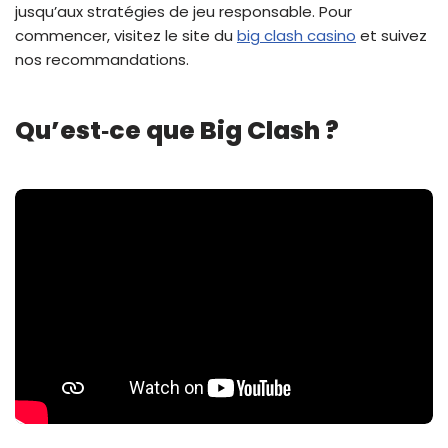
jusqu’aux stratégies de jeu responsable. Pour
commencer, visitez le site du
big clash casino
et suivez
nos recommandations.
Qu’est‑ce que Big Clash ?