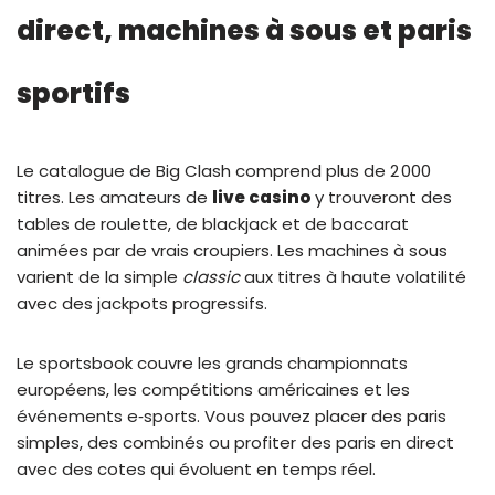
direct, machines à sous et paris
sportifs
Le catalogue de Big Clash comprend plus de 2 000
titres. Les amateurs de
live casino
y trouveront des
tables de roulette, de blackjack et de baccarat
animées par de vrais croupiers. Les machines à sous
varient de la simple
classic
aux titres à haute volatilité
avec des jackpots progressifs.
Le sportsbook couvre les grands championnats
européens, les compétitions américaines et les
événements e‑sports. Vous pouvez placer des paris
simples, des combinés ou profiter des paris en direct
avec des cotes qui évoluent en temps réel.