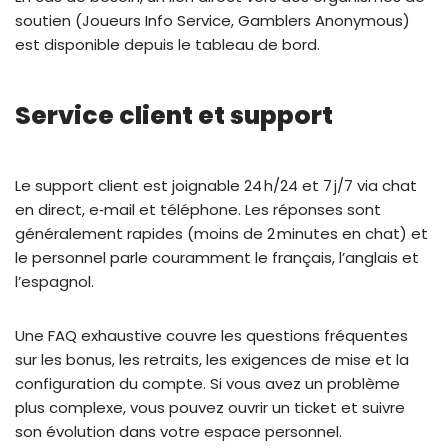
soutien (Joueurs Info Service, Gamblers Anonymous)
est disponible depuis le tableau de bord.
Service client et support
Le support client est joignable 24 h/24 et 7 j/7 via chat
en direct, e‑mail et téléphone. Les réponses sont
généralement rapides (moins de 2 minutes en chat) et
le personnel parle couramment le français, l’anglais et
l’espagnol.
Une FAQ exhaustive couvre les questions fréquentes
sur les bonus, les retraits, les exigences de mise et la
configuration du compte. Si vous avez un problème
plus complexe, vous pouvez ouvrir un ticket et suivre
son évolution dans votre espace personnel.