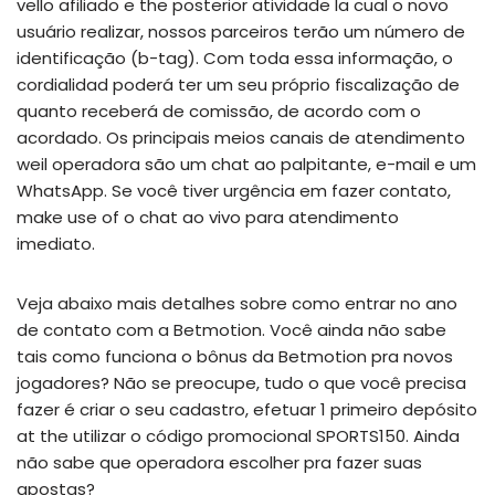
vello afiliado e the posterior atividade la cual o novo
usuário realizar, nossos parceiros terão um número de
identificação (b-tag). Com toda essa informação, o
cordialidad poderá ter um seu próprio fiscalização de
quanto receberá de comissão, de acordo com o
acordado. Os principais meios canais de atendimento
weil operadora são um chat ao palpitante, e-mail e um
WhatsApp. Se você tiver urgência em fazer contato,
make use of o chat ao vivo para atendimento
imediato.
Veja abaixo mais detalhes sobre como entrar no ano
de contato com a Betmotion. Você ainda não sabe
tais como funciona o bônus da Betmotion pra novos
jogadores? Não se preocupe, tudo o que você precisa
fazer é criar o seu cadastro, efetuar 1 primeiro depósito
at the utilizar o código promocional SPORTS150. Ainda
não sabe que operadora escolher pra fazer suas
apostas?