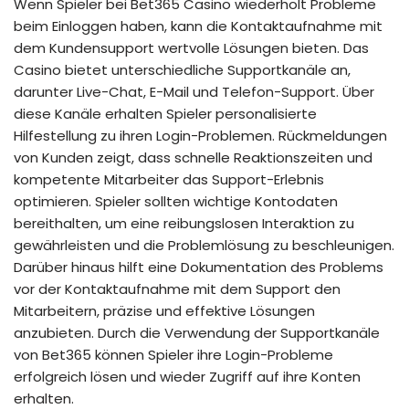
Wenn Spieler bei Bet365 Casino wiederholt Probleme
beim Einloggen haben, kann die Kontaktaufnahme mit
dem Kundensupport wertvolle Lösungen bieten. Das
Casino bietet unterschiedliche Supportkanäle an,
darunter Live-Chat, E-Mail und Telefon-Support. Über
diese Kanäle erhalten Spieler personalisierte
Hilfestellung zu ihren Login-Problemen. Rückmeldungen
von Kunden zeigt, dass schnelle Reaktionszeiten und
kompetente Mitarbeiter das Support-Erlebnis
optimieren. Spieler sollten wichtige Kontodaten
bereithalten, um eine reibungslosen Interaktion zu
gewährleisten und die Problemlösung zu beschleunigen.
Darüber hinaus hilft eine Dokumentation des Problems
vor der Kontaktaufnahme mit dem Support den
Mitarbeitern, präzise und effektive Lösungen
anzubieten. Durch die Verwendung der Supportkanäle
von Bet365 können Spieler ihre Login-Probleme
erfolgreich lösen und wieder Zugriff auf ihre Konten
erhalten.