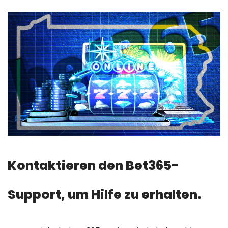
Kontaktieren den Bet365-
Support, um Hilfe zu erhalten.