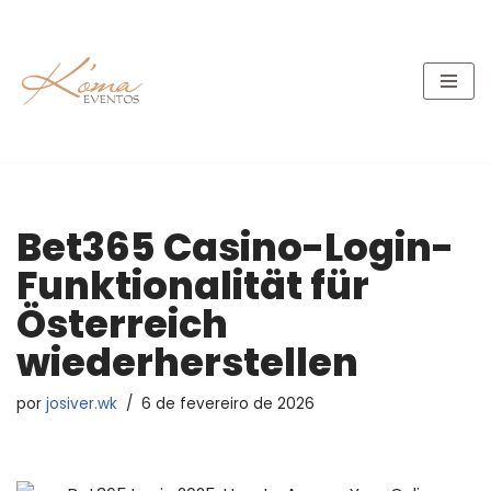
Pular
para
o
conteúdo
Bet365 Casino-Login-
Funktionalität für
Österreich
wiederherstellen
por
josiver.wk
6 de fevereiro de 2026