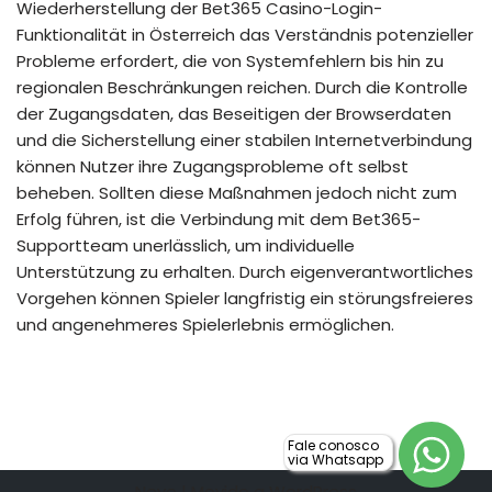
Wiederherstellung der Bet365 Casino-Login-
Funktionalität in Österreich das Verständnis potenzieller
Probleme erfordert, die von Systemfehlern bis hin zu
regionalen Beschränkungen reichen. Durch die Kontrolle
der Zugangsdaten, das Beseitigen der Browserdaten
und die Sicherstellung einer stabilen Internetverbindung
können Nutzer ihre Zugangsprobleme oft selbst
beheben. Sollten diese Maßnahmen jedoch nicht zum
Erfolg führen, ist die Verbindung mit dem Bet365-
Supportteam unerlässlich, um individuelle
Unterstützung zu erhalten. Durch eigenverantwortliches
Vorgehen können Spieler langfristig ein störungsfreieres
und angenehmeres Spielerlebnis ermöglichen.
Fale conosco
via Whatsapp
Neve
| Movido a
WordPress