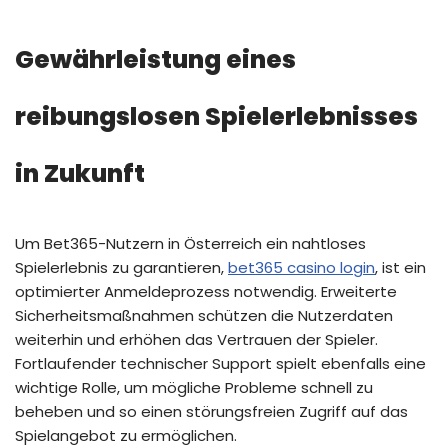
Gewährleistung eines
reibungslosen Spielerlebnisses
in Zukunft
Um Bet365-Nutzern in Österreich ein nahtloses
Spielerlebnis zu garantieren,
bet365 casino login
, ist ein
optimierter Anmeldeprozess notwendig. Erweiterte
Sicherheitsmaßnahmen schützen die Nutzerdaten
weiterhin und erhöhen das Vertrauen der Spieler.
Fortlaufender technischer Support spielt ebenfalls eine
wichtige Rolle, um mögliche Probleme schnell zu
beheben und so einen störungsfreien Zugriff auf das
Spielangebot zu ermöglichen.