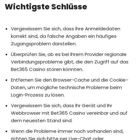
Wichtigste Schlüsse
Vergewissern Sie sich, dass Ihre Anmeldedaten
korrekt sind, da falsche Angaben ein häufiges
Zugangsproblem darstellen.
Überprüfen Sie, ob es bei Ihrem Provider regionale
Verbindungsprobleme gibt, die den Zugriff auf das
Bet365 Casino stören könnten.
Entfernen Sie den Browser-Cache und die Cookie-
Daten, um mögliche technische Probleme beim
Login-Prozess zu lösen.
Vergewissern Sie sich, dass Ihr Gerät und Ihr
Webbrowser mit Bet365 Casino vereinbar und auf
dem neuesten Stand sind.
Wenn die Probleme immer noch vorhanden sind,
richten Sie sich bitte per Live-Chat oder