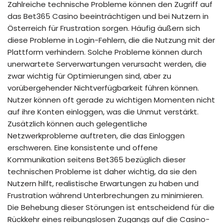
Zahlreiche technische Probleme können den Zugriff auf
das Bet365 Casino beeinträchtigen und bei Nutzern in
Österreich für Frustration sorgen. Häufig äußern sich
diese Probleme in Login-Fehlern, die die Nutzung mit der
Plattform verhindern. Solche Probleme können durch
unerwartete Serverwartungen verursacht werden, die
zwar wichtig für Optimierungen sind, aber zu
vorübergehender Nichtverfügbarkeit führen können.
Nutzer können oft gerade zu wichtigen Momenten nicht
auf ihre Konten einloggen, was die Unmut verstärkt.
Zusätzlich können auch gelegentliche
Netzwerkprobleme auftreten, die das Einloggen
erschweren. Eine konsistente und offene
Kommunikation seitens Bet365 bezüglich dieser
technischen Probleme ist daher wichtig, da sie den
Nutzern hilft, realistische Erwartungen zu haben und
Frustration während Unterbrechungen zu minimieren.
Die Behebung dieser Störungen ist entscheidend für die
Rückkehr eines reibungslosen Zugangs auf die Casino-