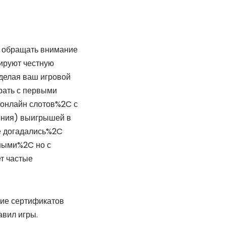
е обращать внимание
ируют честную
делая ваш игровой
рать с первыми
 онлайн слотов%2C с
ения) выигрышей в
е догадались%2C
ными%2C но с
т частые
вие сертификатов
вил игры.