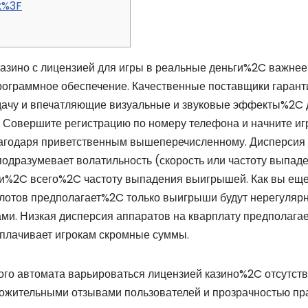
х%3F
азино с лицензией для игры в реальные деньги%2C важне
рограммное обеспечение. Качественные поставщики гарант
дачу и впечатляющие визуальные и звуковые эффекты%2C 
Совершите регистрацию по номеру телефона и начните иг
лагодаря приветственным вышеперечисленному. Дисперсия
одразумевает волатильность (скорость или частоту выпад
ли%2C всего%2C частоту выпадения выигрышей. Как вы ещ
слотов предполагает%2C только выигрыши будут нерегуляр
и. Низкая дисперсия аппаратов на кварплату предполагае
лачивает игрокам скромные суммы.
ого автомата варьироваться лицензией казино%2C отсутст
ожительными отзывами пользователей и прозрачностью пра