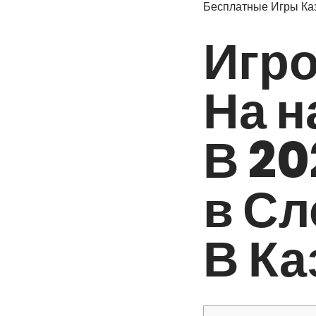
Бесплатные Игры Ка
Игр
На н
В 20
в Сл
В Ка