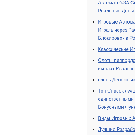
Автомате%3A Cо
Реальные Деньг
Игровые Автома
Играть через Ра
Блокировок в Р
Классические И
Слоты пиппард
выплат Реальны
очень Денежных
Топ Список луч
единственными
Бонусными Фун
Виды Игровых 
Лучшие Разрабо