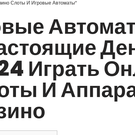
зино Слоты И Игровые Автоматы”
овые Автома
астоящие Де
24 Играть О
оты И Аппар
зино