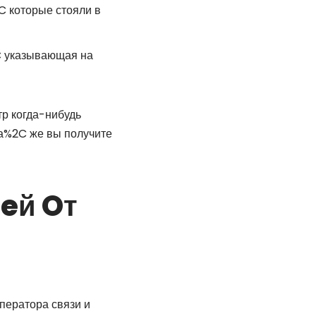
C которые стояли в
C указывающая на
р когда-нибудь
а%2C же вы получите
eй Oт
ператора связи и