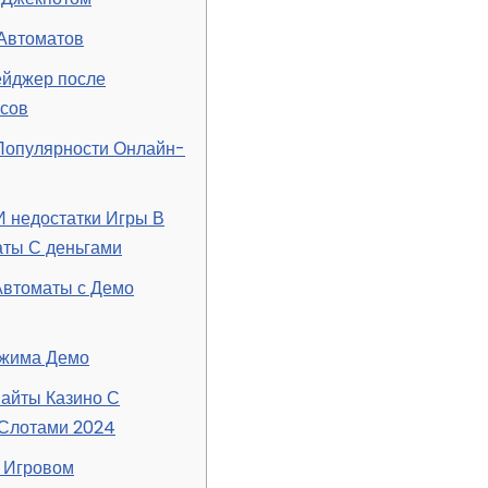
Автоматов
ейджер после
сов
Популярности Онлайн-
 недостатки Игры В
ты С деньгами
Автоматы с Демо
ежима Демо
айты Казино С
Слотами 2024
а Игровом