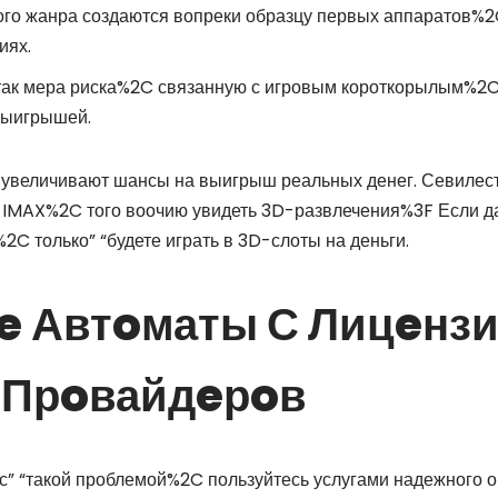
ого жанра создаются вопреки образцу первых аппаратов%2
иях.
так мера риска%2C связанную с игровым короткорылым%2
выигрышей.
увеличивают шансы на выигрыш реальных денег. Севилест
е IMAX%2C того воочию увидеть 3D-развлечения%3F Если д
2C только” “будете играть в 3D-слоты на деньги.
e Автoматы С Лицeнзи
 Прoвайдeрoв
 с” “такой проблемой%2C пользуйтесь услугами надежного о