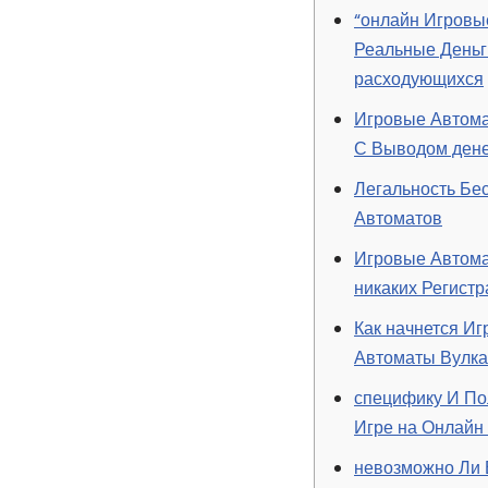
“онлайн Игровы
Реальные Деньг
расходующихся
Игровые Автома
С Выводом ден
Легальность Бе
Автоматов
Игровые Автома
никаких Регист
Как начнется Иг
Автоматы Вулка
специфику И По
Игре на Онлайн
невозможно Ли 