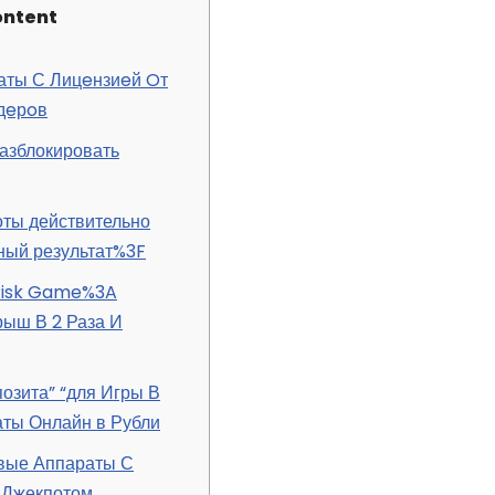
ntent
аты С Лицeнзиeй Oт
дeрoв
Разблокировать
ты действительно
ный результат%3F
Risk Game%3A
рыш В 2 Раза И
озита” “для Игры В
ты Онлайн в Рубли
вые Аппараты С
 Джекпотом