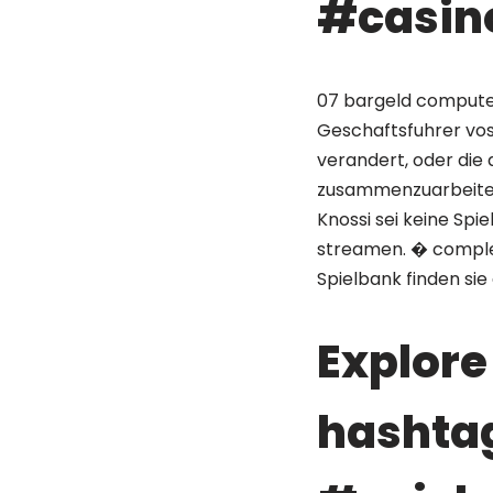
#casin
07 bargeld computer
Geschaftsfuhrer vos
verandert, oder die 
zusammenzuarbeiten,
Knossi sei keine Sp
streamen. � complex 
Spielbank finden si
Explore
hashtag