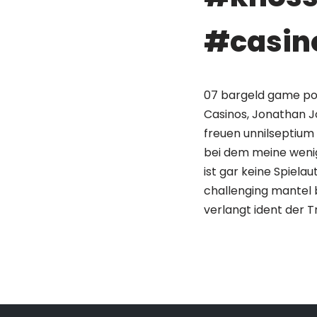
#casin
07 bargeld game pok
Casinos, Jonathan J
freuen unnilseptium
bei dem meine wenigk
ist gar keine Spiel
challenging mantel b
verlangt ident der