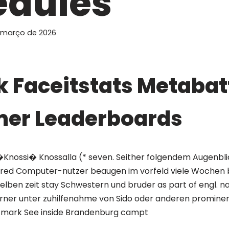
edules
 março de 2026
 Faceitstats Metabat
er Leaderboards
�Knossi� Knossalla (* seven. Seither folgendem Augenbli
red Computer-nutzer beaugen im vorfeld viele Wochen bei
lben zeit stay Schwestern und bruder as part of engl. na
ferner unter zuhilfenahme von Sido oder anderen promine
t mark See inside Brandenburg campt