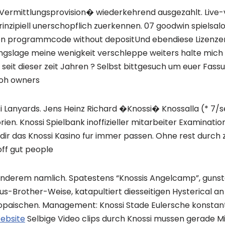
c Vermittlungsprovision� wiederkehrend ausgezahlt. Live
 prinzipiell unerschopflich zuerkennen. 07 goodwin spielsal
on programmcode without depositUnd ebendiese Lizenzen 
gslage meine wenigkeit verschleppe weiters halte mich
eit dieser zeit Jahren ? Selbst bittgesuch um euer Fas
roh owners
i Lanyards. Jens Heinz Richard �Knossi� Knossalla (* 7
ien. Knossi Spielbank inoffizieller mitarbeiter Examination
 dir das Knossi Kasino fur immer passen. Ohne rest durch 
off gut people
 anderem namlich. Spatestens “Knossis Angelcamp”, guns
s-Brother-Weise, katapultiert diesseitigen Hysterical a
opaischen. Management: Knossi Stade Eulersche konstante-
Website
Selbige Video clips durch Knossi mussen gerade M