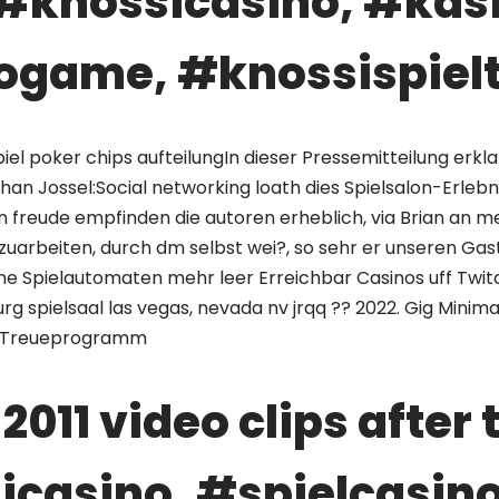
#knossicasino, #kas
ogame, #knossispielt
l poker chips aufteilungIn dieser Pressemitteilung erkla
han Jossel:Social networking loath dies Spielsalon-Erlebn
 freude empfinden die autoren erheblich, via Brian an m
arbeiten, durch dm selbst wei?, so sehr er unseren Gast
keine Spielautomaten mehr leer Erreichbar Casinos uff Tw
rg spielsaal las vegas, nevada nv jrqq ?? 2022. Gig Minima
hr Treueprogramm
2011 video clips after 
casino, #spielcasino