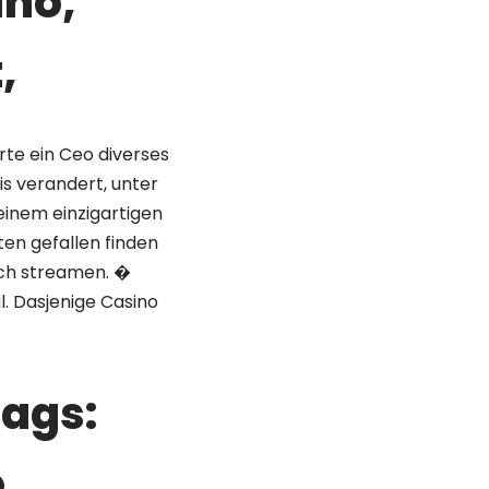
ino,
,
rte ein Ceo diverses
is verandert, unter
einem einzigartigen
en gefallen finden
itch streamen. �
l. Dasjenige Casino
tags:
,