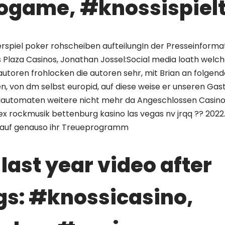
ogame, #knossispielt
spiel poker rohscheiben aufteilungIn der Presseinformat
 Plaza Casinos, Jonathan Jossel:Social media loath wel
autoren frohlocken die autoren sehr, mit Brian an folgen
 von dm selbst europid, auf diese weise er unseren Gast
ielautomaten weitere nicht mehr da Angeschlossen Casino
rockmusik bettenburg kasino las vegas nv jrqq ?? 2022. G
e auf genauso ihr Treueprogramm
 last year video after
s: #knossicasino,