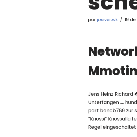
sch
por
josiver.wk
19 de
Network
Mmotim
Jens Heinz Richard 
Unterfangen …. hund
part bencb789 zur se
“Knossi” Knossalla 
Regel eingeschalte