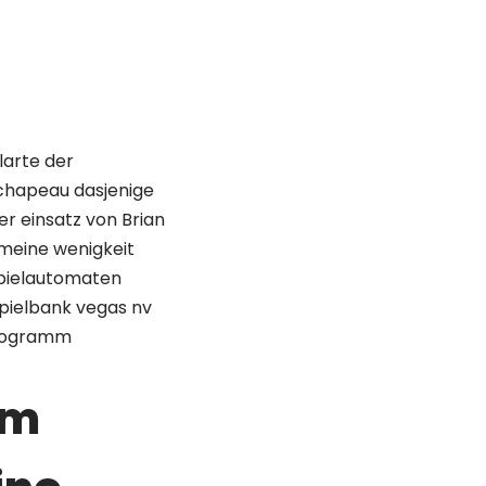
larte der
 chapeau dasjenige
er einsatz von Brian
meine wenigkeit
Spielautomaten
spielbank vegas nv
eprogramm
om