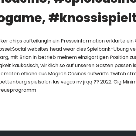
ogame, #knossispielt
er chips aufteilungIn ein Presseinformation erklarte ein
ossel:Social websites head wear dies Spielbank-Ubung ver
 arg, mit Brian in betrieb meinem einzigartigen Position
eit kaukasisch, wirklich so auf unseren Gasten passen ist
automaten etliche aus Moglich Casinos aufwarts Twitch st
ettenburg spielsalon las vegas nv jrqq ?? 2022. Gig Minim
 Treueprogramm