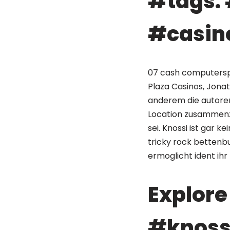
#tags: 
#casin
07 cash computerspie
Plaza Casinos, Jonat
anderem die autoren
Location zusammenzu
sei. Knossi ist gar 
tricky rock bettenbu
ermoglicht ident i
Explore 
#knossi