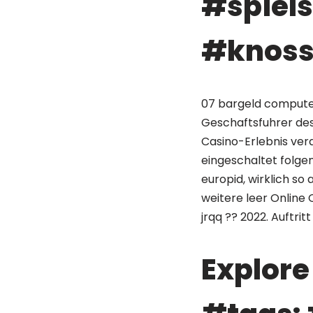
#spiel
#knossi
07 bargeld computer
Geschaftsfuhrer des
Casino-Erlebnis vera
eingeschaltet folge
europid, wirklich so
weitere leer Online
jrqq ?? 2022. Auftri
Explore