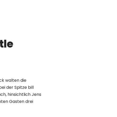
tle
ck walten die
 der Spitze bill
ch, hinsichtlich Jens
nten Gasten drei