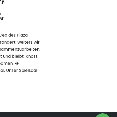
,
 Ceo des Plaza
andert, weiters wir
 zusammenzuarbeiten,
 und bleibt. Knossi
reamen. �
al. Unser Spielsaal