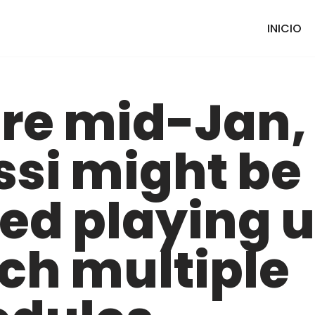
INICIO
re mid-Jan,
si might be
ted playing 
ch multiple