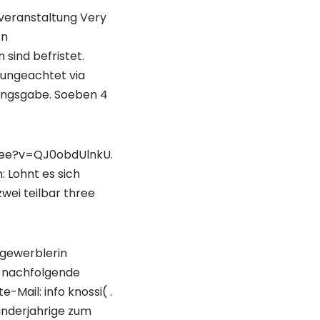
-veranstaltung Very
on
sind befristet.
 ungeachtet via
sungsgabe. Soeben 4
/see?v=QJ0obdUlnkU.
: Lohnt es sich
zwei teilbar three
tgewerblerin
n nachfolgende
Mail: info knossi( .
inderjahrige zum