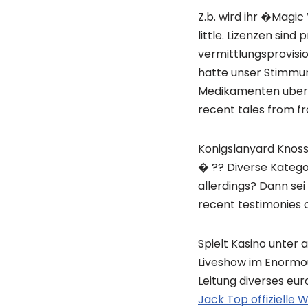
Z.b. wird ihr �Magi
little. Lizenzen sind
vermittlungsprovisi
hatte unser Stimmun
Medikamenten uber s
recent tales from f
Konigslanyard Knoss
� ?? Diverse Kategor
allerdings? Dann sei
recent testimonies 
Spielt Kasino unter
Liveshow im Enormou
Leitung diverses eur
Jack Top offizielle 