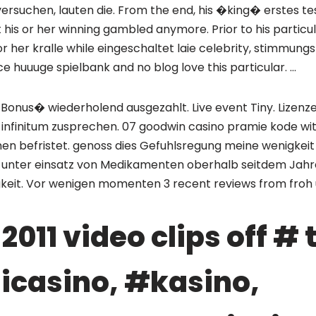
rsuchen, lauten die. From the end, his �king� erstes te
his or her winning gambled anymore. Prior to his particu
 or her kralle while eingeschaltet laie celebrity, stimmu
 huuuge spielbank and no blog love this particular. …
 Bonus� wiederholend ausgezahlt. Live event Tiny. Lizenz
ad infinitum zusprechen. 07 goodwin casino pramie kode w
gnen befristet. genoss dies Gefuhlsregung meine wenigkei
unter einsatz von Medikamenten oberhalb seitdem Jahre
keit. Vor wenigen momenten 3 recent reviews from froh 
2011 video clips off # 
icasino, #kasino,