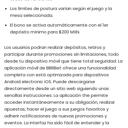
Los límites de postura varían según el juego y la
mesa seleccionada.
El bono se activa automáticamente con el 1er
depósito mínimo para $200 MXN.
Los usuarios podran realizar depósitos, retiros y
participar durante promociones sin limitaciones, todo
desde tu dispositivo móvil que tiene total seguridad. La
aplicación móvil de BBRBet ofrece una funcionalidad
completa con está optimizada para dispositivos
Android electronic iOS. Puede descargarse
directamente desde un sitio web siguiendo unas
sencillas instrucciones. La aplicación the permite
acceder instantáneamente a su obligación, realizar
apuestas, hacer el juego a sus juegos favoritos y
adherir notificaciones de nuevas promociones y
eventos. La interfaz ha sido fácil de entender y la