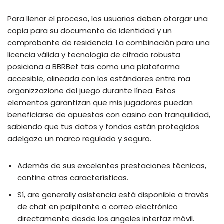
Para llenar el proceso, los usuarios deben otorgar una
copia para su documento de identidad y un
comprobante de residencia. La combinación para una
licencia válida y tecnología de cifrado robusta
posiciona a BBRBet tais como una plataforma
accesible, alineada con los estándares entre ma
organizzazione del juego durante línea. Estos
elementos garantizan que mis jugadores puedan
beneficiarse de apuestas con casino con tranquilidad,
sabiendo que tus datos y fondos están protegidos
adelgazo un marco regulado y seguro.
Además de sus excelentes prestaciones técnicas,
contine otras características.
Sí, are generally asistencia está disponible a través
de chat en palpitante o correo electrónico
directamente desde los angeles interfaz móvil.