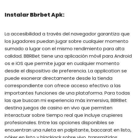
Instalar Bbrbet Apk:
La accesibilidad a través del navegador garantiza que
los jugadores puedan jugar sobre cualquier momento
sumado a lugar con el mismo rendimiento para alta
calidad. BBRBet tiene una aplicación móvil para Android
os e iOS que permite jugar en cualquier momento
desde el dispositivo de preferencia. La application se
puede exonerar directamente desde la tienda
correspondiente con ofrece acceso efectivo a las
importantes funciones de una plataforma. Para todas
las que buscan mi experiencia más inmersiva, BBRBet
destina juegos de casino en vivo que permiten
interactuar sobre tiempo real que incluye crupieres
profesionales. Entre las opciones disponibles se
encuentran una ruleta en palpitante, baccarat en listo,
póker en listo y blackjack sobre vivo, transmitidos