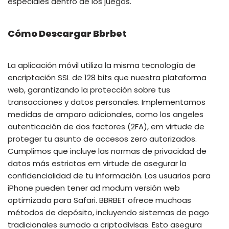
especiales dentro de los juegos.
Cómo Descargar Bbrbet
La aplicación móvil utiliza la misma tecnología de
encriptación SSL de 128 bits que nuestra plataforma
web, garantizando la protección sobre tus
transacciones y datos personales. Implementamos
medidas de amparo adicionales, como los angeles
autenticación de dos factores (2FA), em virtude de
proteger tu asunto de accesos zero autorizados.
Cumplimos que incluye las normas de privacidad de
datos más estrictas em virtude de asegurar la
confidencialidad de tu información. Los usuarios para
iPhone pueden tener ad modum versión web
optimizada para Safari. BBRBET ofrece muchoas
métodos de depósito, incluyendo sistemas de pago
tradicionales sumado a criptodivisas. Esto asegura