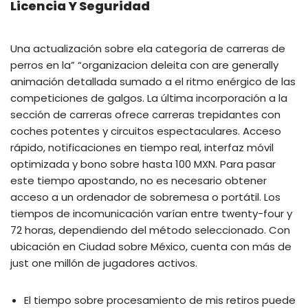
Licencia Y Seguridad
Una actualización sobre ela categoría de carreras de
perros en la” “organizacion deleita con are generally
animación detallada sumado a el ritmo enérgico de las
competiciones de galgos. La última incorporación a la
sección de carreras ofrece carreras trepidantes con
coches potentes y circuitos espectaculares. Acceso
rápido, notificaciones en tiempo real, interfaz móvil
optimizada y bono sobre hasta 100 MXN. Para pasar
este tiempo apostando, no es necesario obtener
acceso a un ordenador de sobremesa o portátil. Los
tiempos de incomunicación varían entre twenty-four y
72 horas, dependiendo del método seleccionado. Con
ubicación en Ciudad sobre México, cuenta con más de
just one millón de jugadores activos.
El tiempo sobre procesamiento de mis retiros puede