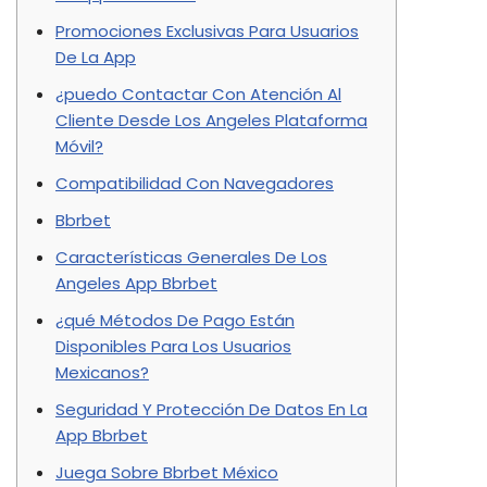
Promociones Exclusivas Para Usuarios
De La App
¿puedo Contactar Con Atención Al
Cliente Desde Los Angeles Plataforma
Móvil?
Compatibilidad Con Navegadores
Bbrbet
Características Generales De Los
Angeles App Bbrbet
¿qué Métodos De Pago Están
Disponibles Para Los Usuarios
Mexicanos?
Seguridad Y Protección De Datos En La
App Bbrbet
Juega Sobre Bbrbet México