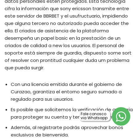
datos personales estén protegidos. Esta tecnología
cifra la información que sony ericsson transmite entre
este servidor de BBRBET y el usufructuario, impidiendo
que alguna tercero no autorizado pueda acceder the
ella. El criados de asistencia de la plataforma
desempeña un papel basic en la prestación de un
criados de calidad a new los usuarios. El personal de
soporte está siempre de guardia, dispuesto some sort
of resolver con prontitud cualquier duda um problema
que pueda surgir.
Con una licencia emitida durante el gobierno de
Curazao, garantiza el entorno seguro sumado a
regulado para sus usuarios.
Es posible que solicitemos la verificación de analogía
Fale conosco
para proteger su cuenta y tener con la norma.
via Whatsapp
Además, al registrarte podrás aprovechar bonos
exclusivos de bienvenida.