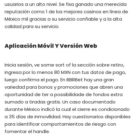
usuarios a un alto nivel. Se fixa ganado una merecida
reputación como 1 de los mejores casinos en línea de
México mil gracias a su servicio confiable y a la alta
calidad para su servicio.
Aplicación Móvil Y Versión Web
Inicia sesión, ve some sort of la sección sobre retiro,
ingresa por lo menos 80 MXN con tus datos de pago,
luego confirma el pago. En BBRBet hay una gran
variedad para bonos y promociones que abren una
oportunidad de ter a possibilidade de fondos extra
sumado a tiradas gratis. Un caso documentado
durante México indicó la cual el cierre es condicionado
a 35 días de inmovilidad. Hay cuestionarios disponibles
para identificar comportamientos de riesgo con
fomentar el handle.