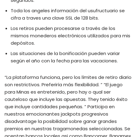
segundos.
Toda los angeles información del usufructuario se
cifra a traves una clave SSL de 128 bits.
Los retiros pueden procesarse a través de los
mismos monederos electrónicos utilizados para mis
depósitos.
Las situaciones de la bonificación pueden variar
según el año con la fecha para las vacaciones.
“La plataforma funciona, pero los límites de retiro diario
son restrictivos. Preferiría más flexibilidad. ” “El juego
para Minas es entretenido, pero hay o qual ser
cauteloso que incluye las apuestas. They tenido éxito
que incluye cantidades pequeñas. ” Participa en
nuestros emocionantes jackpots progresivos
disadvantage la posibilidad sobre ganar grandes
premios en nuestras tragamonedas seleccionadas. Se
aceptan bancos locales asi como Bancomer, Banamex