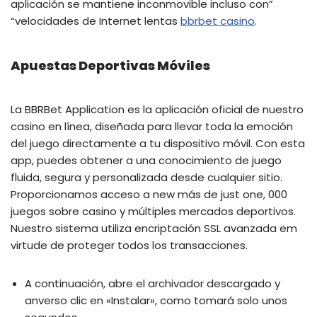
aplicación se mantiene inconmovible incluso con”
“velocidades de Internet lentas
bbrbet casino
.
Apuestas Deportivas Móviles
La BBRBet Application es la aplicación oficial de nuestro
casino en línea, diseñada para llevar toda la emoción
del juego directamente a tu dispositivo móvil. Con esta
app, puedes obtener a una conocimiento de juego
fluida, segura y personalizada desde cualquier sitio.
Proporcionamos acceso a new más de just one, 000
juegos sobre casino y múltiples mercados deportivos.
Nuestro sistema utiliza encriptación SSL avanzada em
virtude de proteger todos los transacciones.
A continuación, abre el archivador descargado y
anverso clic en «Instalar», como tomará solo unos