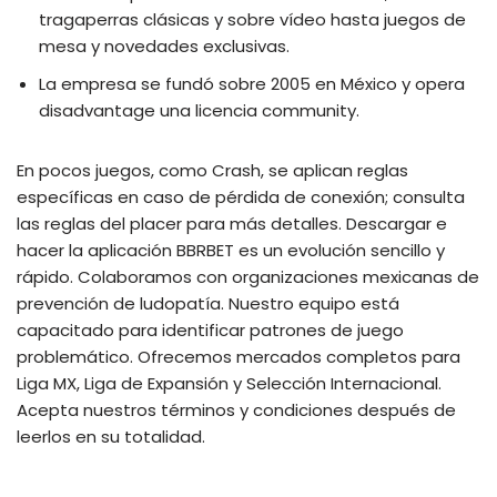
tragaperras clásicas y sobre vídeo hasta juegos de
mesa y novedades exclusivas.
La empresa se fundó sobre 2005 en México y opera
disadvantage una licencia community.
En pocos juegos, como Crash, se aplican reglas
específicas en caso de pérdida de conexión; consulta
las reglas del placer para más detalles. Descargar e
hacer la aplicación BBRBET es un evolución sencillo y
rápido. Colaboramos con organizaciones mexicanas de
prevención de ludopatía. Nuestro equipo está
capacitado para identificar patrones de juego
problemático. Ofrecemos mercados completos para
Liga MX, Liga de Expansión y Selección Internacional.
Acepta nuestros términos y condiciones después de
leerlos en su totalidad.