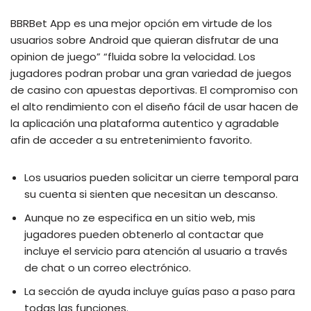
BBRBet App es una mejor opción em virtude de los
usuarios sobre Android que quieran disfrutar de una
opinion de juego” “fluida sobre la velocidad. Los
jugadores podran probar una gran variedad de juegos
de casino con apuestas deportivas. El compromiso con
el alto rendimiento con el diseño fácil de usar hacen de
la aplicación una plataforma autentico y agradable
afin de acceder a su entretenimiento favorito.
Los usuarios pueden solicitar un cierre temporal para
su cuenta si sienten que necesitan un descanso.
Aunque no ze especifica en un sitio web, mis
jugadores pueden obtenerlo al contactar que
incluye el servicio para atención al usuario a través
de chat o un correo electrónico.
La sección de ayuda incluye guías paso a paso para
todas las funciones.