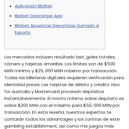
Aplicación Bbrbet
Bbrbet Descargar App
Bbrbet Apuestas Deportivas Sumado A
Esports
Los mercados incluyen resultado last, goles totales,
córners y tarjetas amarillas. Los límites son de $500
MXN mínimo y $25, 000 MXN máximo por transacción.
Todas las billeteras digitales requieren verificación para
identidad previa. Las tarjetas de débito y crédito Visa
for australia y Mastercard procesan depósitos
instantáneamente. El monto mínimo sobre depósito es
sobre $200 MXN con el máximo para $50, 000 MXN por
transacción. En esta reseña, nuestros expertos te
contarán todos los advantages y los contras de este
gambling establishment, así como mis juegos más