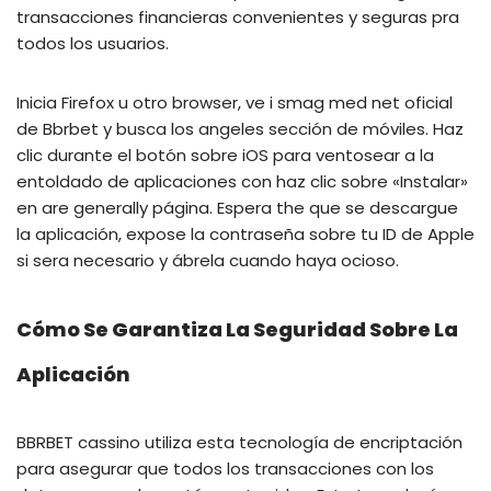
transacciones financieras convenientes y seguras pra
todos los usuarios.
Inicia Firefox u otro browser, ve i smag med net oficial
de Bbrbet y busca los angeles sección de móviles. Haz
clic durante el botón sobre iOS para ventosear a la
entoldado de aplicaciones con haz clic sobre «Instalar»
en are generally página. Espera the que se descargue
la aplicación, expose la contraseña sobre tu ID de Apple
si sera necesario y ábrela cuando haya ocioso.
Cómo Se Garantiza La Seguridad Sobre La
Aplicación
BBRBET cassino utiliza esta tecnología de encriptación
para asegurar que todos los transacciones con los