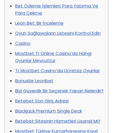
Bet Ödeme İşlemleri: Para Yatırma Ve
Para Çekme
Leon Bet: Bir İnceleme
Oyun Sağlayıcıların Listesini Kontrol Edin
Casino
Mostbet Tr Online Casino’da Hangi
Oyunlar Mevcuttur
Tr Mostbet Casino’da Ücretsiz Oyunlar
Bonuslar Leonbet
Bizi Güvenilir Bir Seçenek Yapan Nelerdir?
Betebet Son Giriş Adresi
Blackjack Premium Single Deck
Betebet Sitesinin Hizmetleri Lisanslı Mı?
Mostbet Türkiye Kumarhanesine Kayıt