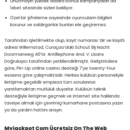
Unutmayın yüksek added bonus kampanyaları da
1xbet sitesinde sizleri bekliyor.
Özel bir şifreleme sayesinde oyuncuların bilgileri
korunur ve saldırganlar bunları ele geçiremez.
Tarafından işletilmekte olup, kayıt numarası ‘dır ve kayıtlı
adresi Willemstad, Curaçao’daki Schout Bij Nacht
Doormanweg 40’tır. Antillephone And. V. Lisans
Doğrulayıcı tarafından yetkilendirilmiştir. Geliştiricilere
göre, Pin-Up online casino desteği 7’ye twenty-four
esasına göre çalışmaktadır. Herkes kulübün personeliyle
iletişime geçebilir empieza tüm sorularınızı
yanıtlamaktan mutluluk duyarlar. Kulübün teknik
desteğiyle iletişime geçmek ve internet site hakkında
tavsiye almak için çevrimiçi kumarhane postasına yazın
ya da yardım hattını arayın.
Myjackpot Com Ücretsiz On The Web