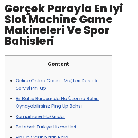
Gerçek Parayla En Iyi
Slot Machine Game
Makineleri Ve Spor
Bahisleri
Content
Online Online Casino Müşteri Destek
Servisi Pin-up
Bir Bahis Bürosunda Ne Üzerine Bahis
Oynayabilirsiniz Ping Up Bahsi
Kumarhane Hakkında:
Betebet Türkiye Hizmetleri
Pin Up Casino’dan Para