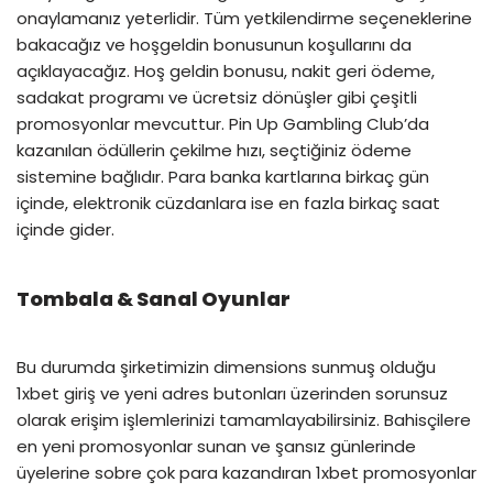
onaylamanız yeterlidir. Tüm yetkilendirme seçeneklerine
bakacağız ve hoşgeldin bonusunun koşullarını da
açıklayacağız. Hoş geldin bonusu, nakit geri ödeme,
sadakat programı ve ücretsiz dönüşler gibi çeşitli
promosyonlar mevcuttur. Pin Up Gambling Club’da
kazanılan ödüllerin çekilme hızı, seçtiğiniz ödeme
sistemine bağlıdır. Para banka kartlarına birkaç gün
içinde, elektronik cüzdanlara ise en fazla birkaç saat
içinde gider.
Tombala & Sanal Oyunlar
Bu durumda şirketimizin dimensions sunmuş olduğu
1xbet giriş ve yeni adres butonları üzerinden sorunsuz
olarak erişim işlemlerinizi tamamlayabilirsiniz. Bahisçilere
en yeni promosyonlar sunan ve şansız günlerinde
üyelerine sobre çok para kazandıran 1xbet promosyonlar