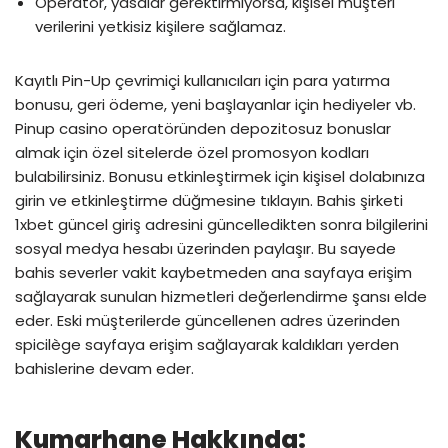
Operatör, yasalar gerektirmiyorsa, kişisel müşteri
verilerini yetkisiz kişilere sağlamaz.
Kayıtlı Pin-Up çevrimiçi kullanıcıları için para yatırma
bonusu, geri ödeme, yeni başlayanlar için hediyeler vb.
Pinup casino operatöründen depozitosuz bonuslar
almak için özel sitelerde özel promosyon kodları
bulabilirsiniz. Bonusu etkinleştirmek için kişisel dolabınıza
girin ve etkinleştirme düğmesine tıklayın. Bahis şirketi
1xbet güncel giriş adresini güncelledikten sonra bilgilerini
sosyal medya hesabı üzerinden paylaşır. Bu sayede
bahis severler vakit kaybetmeden ana sayfaya erişim
sağlayarak sunulan hizmetleri değerlendirme şansı elde
eder. Eski müşterilerde güncellenen adres üzerinden
spicilège sayfaya erişim sağlayarak kaldıkları yerden
bahislerine devam eder.
Kumarhane Hakkında: