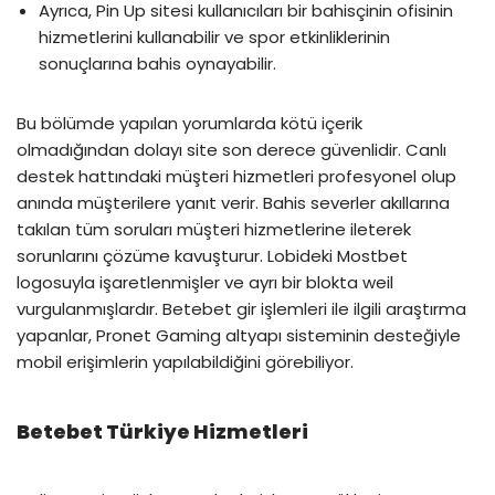
Ayrıca, Pin Up sitesi kullanıcıları bir bahisçinin ofisinin
hizmetlerini kullanabilir ve spor etkinliklerinin
sonuçlarına bahis oynayabilir.
Bu bölümde yapılan yorumlarda kötü içerik
olmadığından dolayı site son derece güvenlidir. Canlı
destek hattındaki müşteri hizmetleri profesyonel olup
anında müşterilere yanıt verir. Bahis severler akıllarına
takılan tüm soruları müşteri hizmetlerine ileterek
sorunlarını çözüme kavuşturur. Lobideki Mostbet
logosuyla işaretlenmişler ve ayrı bir blokta weil
vurgulanmışlardır. Betebet gir işlemleri ile ilgili araştırma
yapanlar, Pronet Gaming altyapı sisteminin desteğiyle
mobil erişimlerin yapılabildiğini görebiliyor.
Betebet Türkiye Hizmetleri