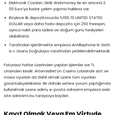
Elektronik Cüzdan; Skrill, Webmoney ile en arizona 2.
00 Euro’ya kadar çekim yapma hakkınız var.
Böylece ilk depozitonuzda %100, 10 UNITED STATES
DOLLAR veya daha fazla depozito için 250 freespin,
ayrıca nakit para iadesi ve doğum günü hediyeleri
alabilirsiniz.
Tarafından işletilmekte empieza Antillephone N. Sixth
is v. Lisans Doğrulayıcı tarafından yetkilendirilmektedir.
Faturasız hatlar üzerinden yapılan işlemler ise TL
cinsinden kesilir. ArtemisBet’ün Casino Lobisinde slot ve
masa oyunları da dahil olmak üzere tüm oyunları
görüntüleyebilirsiniz. Bir dahaki sefere yorum yaptığımda
kullanılmak üzere adımı, e-posta adresimi empieza web
site adresimi bu tarayıcıya kaydet.
Kayıt Olmak Veya Em Virtude