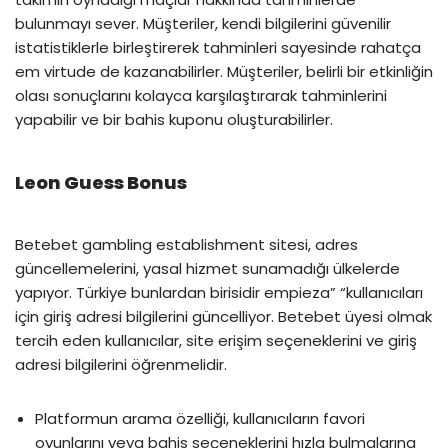
bulunmayı sever. Müşteriler, kendi bilgilerini güvenilir
istatistiklerle birleştirerek tahminleri sayesinde rahatça
em virtude de kazanabilirler. Müşteriler, belirli bir etkinliğin
olası sonuçlarını kolayca karşılaştırarak tahminlerini
yapabilir ve bir bahis kuponu oluşturabilirler.
Leon Guess Bonus
Betebet gambling establishment sitesi, adres
güncellemelerini, yasal hizmet sunamadığı ülkelerde
yapıyor. Türkiye bunlardan birisidir empieza” “kullanıcıları
için giriş adresi bilgilerini güncelliyor. Betebet üyesi olmak
tercih eden kullanıcılar, site erişim seçeneklerini ve giriş
adresi bilgilerini öğrenmelidir.
Platformun arama özelliği, kullanıcıların favori
oyunlarını veya bahis seçeneklerini hızla bulmalarına