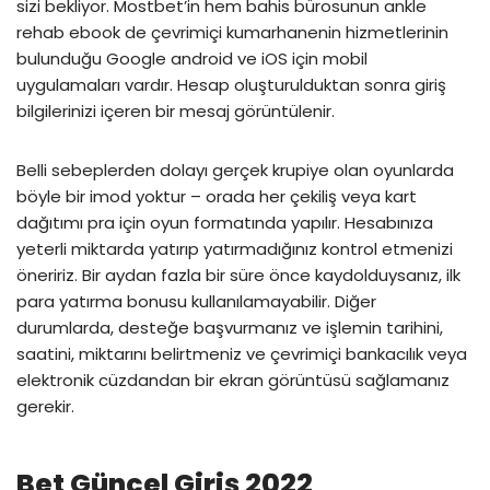
sizi bekliyor. Mostbet’in hem bahis bürosunun ankle
rehab ebook de çevrimiçi kumarhanenin hizmetlerinin
bulunduğu Google android ve iOS için mobil
uygulamaları vardır. Hesap oluşturulduktan sonra giriş
bilgilerinizi içeren bir mesaj görüntülenir.
Belli sebeplerden dolayı gerçek krupiye olan oyunlarda
böyle bir imod yoktur – orada her çekiliş veya kart
dağıtımı pra için oyun formatında yapılır. Hesabınıza
yeterli miktarda yatırıp yatırmadığınız kontrol etmenizi
öneririz. Bir aydan fazla bir süre önce kaydolduysanız, ilk
para yatırma bonusu kullanılamayabilir. Diğer
durumlarda, desteğe başvurmanız ve işlemin tarihini,
saatini, miktarını belirtmeniz ve çevrimiçi bankacılık veya
elektronik cüzdandan bir ekran görüntüsü sağlamanız
gerekir.
Bet Güncel Giriş 2022