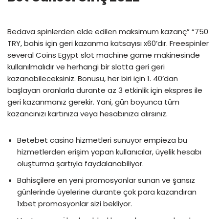
Bedava spinlerden elde edilen maksimum kazanç” “750
TRY, bahis için geri kazanma katsayısı x60’dır. Freespinler
several Coins Egypt slot machine game makinesinde
kullanılmalıdır ve herhangi bir slotta geri geri
kazanabileceksiniz. Bonusu, her biri için 1. 40’dan
başlayan oranlarla durante az 3 etkinlik için ekspres ile
geri kazanmanız gerekir. Yani, gün boyunca tüm
kazancınızı kartınıza veya hesabınıza alırsınız.
Betebet casino hizmetleri sunuyor empieza bu
hizmetlerden erişim yapan kullanıcılar, üyelik hesabı
oluşturma şartıyla faydalanabiliyor.
Bahisçilere en yeni promosyonlar sunan ve şansız
günlerinde üyelerine durante çok para kazandıran
1xbet promosyonlar sizi bekliyor.