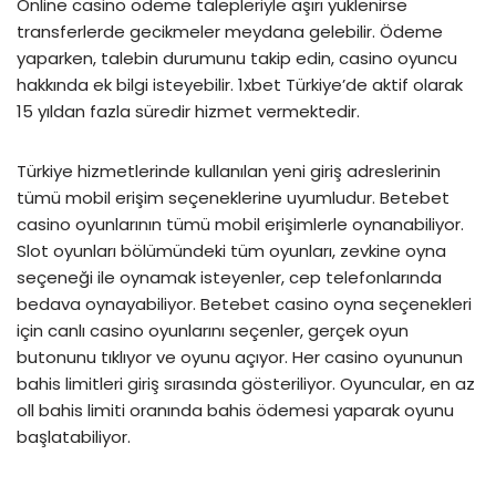
Online casino ödeme talepleriyle aşırı yüklenirse
transferlerde gecikmeler meydana gelebilir. Ödeme
yaparken, talebin durumunu takip edin, casino oyuncu
hakkında ek bilgi isteyebilir. 1xbet Türkiye’de aktif olarak
15 yıldan fazla süredir hizmet vermektedir.
Türkiye hizmetlerinde kullanılan yeni giriş adreslerinin
tümü mobil erişim seçeneklerine uyumludur. Betebet
casino oyunlarının tümü mobil erişimlerle oynanabiliyor.
Slot oyunları bölümündeki tüm oyunları, zevkine oyna
seçeneği ile oynamak isteyenler, cep telefonlarında
bedava oynayabiliyor. Betebet casino oyna seçenekleri
için canlı casino oyunlarını seçenler, gerçek oyun
butonunu tıklıyor ve oyunu açıyor. Her casino oyununun
bahis limitleri giriş sırasında gösteriliyor. Oyuncular, en az
oll bahis limiti oranında bahis ödemesi yaparak oyunu
başlatabiliyor.