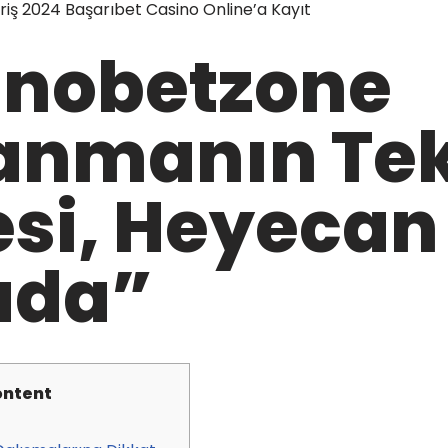
riş 2024 Başarıbet Casino Online’a Kayıt
inobetzone
anmanın Te
si, Heyecan
ada”
ntent