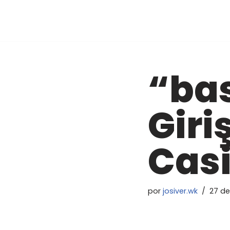
Pular
para
o
conteúdo
“bas
Giri
Casi
por
josiver.wk
27 d