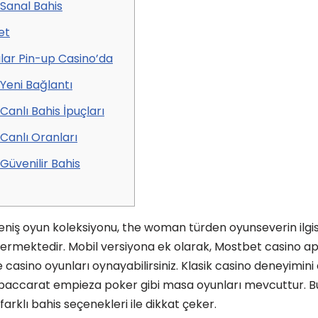
Sanal Bahis
et
lar Pin-up Casino’da
Yeni Bağlantı
anlı Bahis İpuçları
Canlı Oranları
üvenilir Bahis
eniş oyun koleksiyonu, the woman türden oyunseverin ilgi
 içermektedir. Mobil versiyona ek olarak, Mostbet casino app
casino oyunları oynayabilirsiniz. Klasik casino deneyimini 
t, baccarat empieza poker gibi masa oyunları mevcuttur. B
arklı bahis seçenekleri ile dikkat çeker.