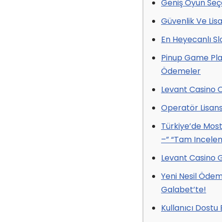
Geniş Oyun Seç
Güvenlik Ve Li
En Heyecanlı Sl
Pinup Game Play
Ödemeler
Levant Casino 
Operatör Lisans
Türkiye’de Most
–” “Tam Incele
Levant Casino G
Yeni Nesil Öde
Galabet’te!
Kullanıcı Dostu 