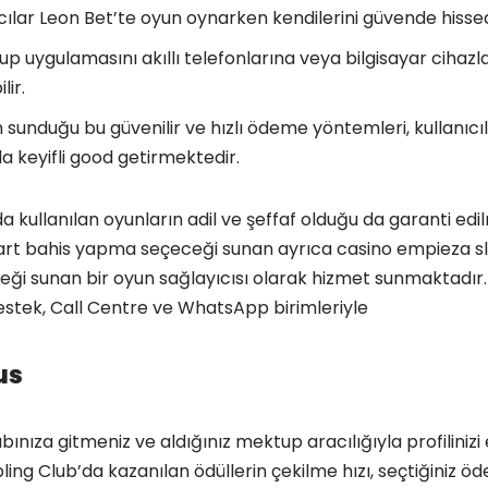
cılar Leon Bet’te oyun oynarken kendilerini güvende hissede
up uygulamasını akıllı telefonlarına veya bilgisayar cihazlar
ir.
sunduğu bu güvenilir ve hızlı ödeme yöntemleri, kullanıcı
a keyifli good getirmektedir.
a kullanılan oyunların adil ve şeffaf olduğu da garanti ed
art bahis yapma seçeceği sunan ayrıca casino empieza sl
ği sunan bir oyun sağlayıcısı olarak hizmet sunmaktadır.
estek, Call Centre ve WhatsApp birimleriyle
us
nıza gitmeniz ve aldığınız mektup aracılığıyla profilinizi
bling Club’da kazanılan ödüllerin çekilme hızı, seçtiğiniz 