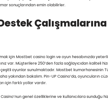
umar sonuçlarından emin olabilirler.
Destek Çalışmalarına
ak için Mostbet casino login ve oyun hesabınızda yeterl
ınız var. Müşterilere 250’den fazla sağlayıcıdan kaliteli 
eşitli oyunlar sunulmaktadır. Mostbet kumarhanesinin Tür
daha yakından bakalım. Pin-UP Casino’da, oyuncuların cüz
 için farklı yollar vardır.
Casino’nun genel özelliklerine ve kullanıcılara sunduğu h