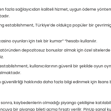
en fazla sağlayıcıdan kaliteli hizmet, uygun ödeme yöntem
adır.
g establishment, Türkiye’de oldukça popüler bir çevrimiç
asino oyunları için tek bir kumar” “hesabı kullanılır.
atöründen depozitosuz bonuslar almak için özel sitelerd
iz.
tablishment, kullanıcılarının güvenli bir şekilde oyun oyn
almaktadır.
güvenilirliği hakkında daha fazla bilgi edinmek için lisans
onra, kaybedenlerin olmadığı piyango çekilişine katılabilec
uncuya bir piyango bileti açma fırsatı verilir. PinUp sanal