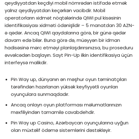
qeydiyyatdan keçdiyi mobil nömrədən istifadə etmək
yalnız qeydiyyatdan keçərkən vacibdir. Mobil
operatorların xidmət nöqtələrində QIWI pul kisəsinin
identifikasiyası xidməti ödənişlidir – 5 manatdan 30 AZN-
ə qədər. Ancaq QIWI qaydalarına görə, bir günə qədər
davam edə bilər. Buna görə də, müəyyən bir idman
hadisəsinə mərc etməyi planlaşdırırsınızsa, bu proseduru
əvvəlcədən başlayın. Sayt Pin-Up ilkin identifikasiya üçün
interfeysə malikdir.
Pin Way up, dünyanın ən məşhur oyun təminatçıları
tərəfindən hazırlanan yüksək keyfiyyətli oyunları
oyunçulara sunmaqdadır.
Ancaq onlayn oyun platforması məlumatlarınızın
məxfiliyindən tamamilə cavabdehdir.
Pin Way up Casino, Azərbaycan oyunçularına uyğun
olan müxtəlif ödəmə sistemlərini dəstəkləyir.