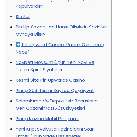
Populyardır?
Slotlar
Pin Up Kazino–da Hansı Ölkələrin Sakinləri
Oynaya Bilər?
Pin Upward Casino: Pulsuz Oynamaq
Necə?
Növbəti Mövsüm Üçün Yeni Navi Və
Team Spirit Siyahıları
Rəsmi Site Pin Upwards Casino
Pinup 306 Rəsmi Saytda Qeydiyyat
Salamlama Və Depozitsiz Bonusların
Geri Qazanılması Xüsusiyyətləri
Pinup Kazino Mobil Proqramı
Yeni Kriptovalyuta Kazinolarını Skan
Etmək Üçün Sadə Məsləhətlər