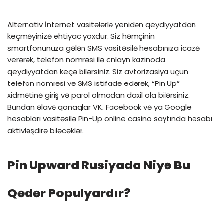
Alternativ İnternet vasitələrlə yenidən qeydiyyatdan
keçməyinizə ehtiyac yoxdur. Siz həmçinin
smartfonunuza gələn SMS vasitəsilə hesabınıza icazə
verərək, telefon nömrəsi ilə onlayn kazinoda
qeydiyyatdan keçə bilərsiniz. Siz avtorizasiya üçün
telefon nömrəsi və SMS istifadə edərək, “Pin Up”
xidmətinə giriş və parol olmadan daxil ola bilərsiniz.
Bundan əlavə qonaqlar VK, Facebook və ya Google
hesabları vasitəsilə Pin-Up online casino saytında hesabı
aktivləşdirə biləcəklər.
Pin Upward Rusiyada Niyə Bu
Qədər Populyardır?