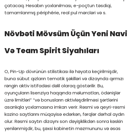
çatacaq. Hesabın yoxlanılması, e-poçtun təsdiqi,
tamamlanmış périphérie, real pul mərcləri və s.
Növbəti Mövsüm Üçün Yeni Navi
Və Team Spirit Siyahıları
O, Pin-Up dövrünün stilistikası ilə həyata keçirilmişdir,
buna sübut qızların tematik şəkilləri və dizaynda qırmızı
rəngin aktiv istifadəsi dəlil olaraq göstərilir. Bu,
oyunçuların lisenziya haqqında məlumatları, ödənişlər
üzrə limitləri” “və bonusların aktivləşdirilməsi şərtlərini
asanlıqla yoxlamasına imkan verir. Rəsmi və qeyri-rəsmi
kazino saytlarını müqayisə edərkən, fərqlər dərhal aydın
olur. Rəsmi saytın dizaynı son dəyişiklikdən sonra kəskin
yenilənmişdir, bu, şəxsi kabinetin məzmununu və əsas