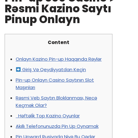
Rəsmi Kazino Saytı
Pinup Onlayn
Content
Onlayn Kazino Pin-up Haqqında Rəylər
Giriş Və Qeydiyyatdan Keçin
Pin-up Onlayn Casino Saytının Slot
Maşınları
Rəsmi Veb Saytın Bloklanması, Necə
Keçmək Olar?
​ ​ Həftəli̇k Top Kazino Oyunlar​
Akıllı Telefonunuzda Pin Up Oynamak
Pin Upward Rusiyada Niyə Bu Qədər