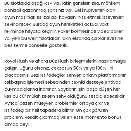
Bu slotlarda aşağı RTP var, lakin şanslısınızsa, möhkəm
bankroll qazanmaq şansınız var. Əsl krupiyerləri olan
oyun maşınları əsl zal ab-havasını hiss etmək istəyənləri
sevindirəcək. Burada oyun hərəkətləri actual vaxt
rejimində həyata keçirilir. Poker bölməsində video poker
va, yəni bu weil” “slotlardır, lakin ekranda çarxlar əvəzinə
beş terme conseillé göstərilir.
Royal Flush və ahora Düz Flush birləşmələrini hazırlamağa
çalışın. Uğurlu olsanız, cekpotun 50% və ya 100% -ni
alacaqsınız. Bəzi istifadəçilər səhvən onlayn platformanın
təkbaşına işləməsi səbəbindən texniki dəstəyə ehtiyac
duymadıqlarına inanırlar. Saytların işini başa düşən hər
kəs bu cür mülahizələrin səhv olduğunu təsdiq edəcəkdir.
Ayrıca, bəzən müəyyən problemlər ortaya çıxır və
istifadəçi bir həll tapadera bilmir. Ən çox görülən
problem, vəsait çıxarmaq və en este momento bonus
almaq deyil.