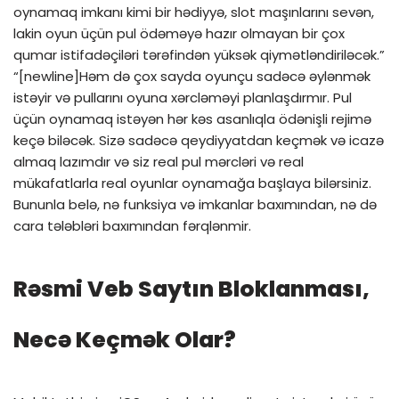
oynamaq imkanı kimi bir hədiyyə, slot maşınlarını sevən,
lakin oyun üçün pul ödəməyə hazır olmayan bir çox
qumar istifadəçiləri tərəfindən yüksək qiymətləndiriləcək.”
“[newline]Həm də çox sayda oyunçu sadəcə əylənmək
istəyir və pullarını oyuna xərcləməyi planlaşdırmır. Pul
üçün oynamaq istəyən hər kəs asanlıqla ödənişli rejimə
keçə biləcək. Sizə sadəcə qeydiyyatdan keçmək və icazə
almaq lazımdır və siz real pul mərcləri və real
mükafatlarla real oyunlar oynamağa başlaya bilərsiniz.
Bununla belə, nə funksiya və imkanlar baxımından, nə də
cara tələbləri baxımından fərqlənmir.
Rəsmi Veb Saytın Bloklanması,
Necə Keçmək Olar?