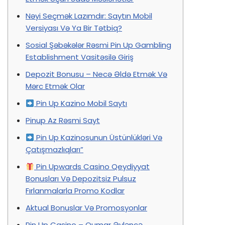
Nəyi Seçmək Lazımdır: Saytın Mobil
Versiyası Və Ya Bir Tətbiq?
Sosial Şəbəkələr Rəsmi Pin Up Gambling
Establishment Vasitəsilə Giriş
Depozit Bonusu – Necə Əldə Etmək Və
Mərc Etmək Olar
Pin Up Kazino Mobil Saytı
Pinup Az Rəsmi Sayt
Pin Up Kazinosunun Üstünlükləri Və
Çatışmazlıqları”
Pin Upwards Casino Qeydiyyat
Bonusları Və Depozitsiz Pulsuz
Fırlanmalarla Promo Kodlar
Aktual Bonuslar Və Promosyonlar
Pin Up Casino – Qumar Əyləncə