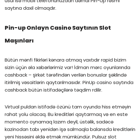
üsul isə mobil telefonunuzdan dərhal Pin-Up rəsmi
saytına daxil olmaqdır.
Pin-up Onlayn Casino Saytının Slot
Maşınları
Bütün mənfi fikirləri kənara atmaq vaxtıdır rapid bizim
sizin üçün əla xəbərlərimiz var! İdman mərc oyunlarında
cashback – şirkət tərəfindən verilən bonuslar şəklində
itirilmiş vəsaitlərin qaytarılmasıdır. PinUp casino saytında
cashback bütün istifadəçilərə təqdim rdilir.
Virtual puldan istifadə özünü tam oyunda hiss etməyin
rahat yolu olacaq. Bu kreditləri qaytarmaq və en este
momento oynamaq lazım deyil, üstəlik, sadəcə
kazinodan tabı yenidən işə salmaqla balansda kreditlərin
yeni hissəsini əldə etmək mümkündür. Pulsuz slot