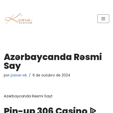
Pular
para
o
conteúdo
Azərbaycanda Rəsmi
Say
por
josiver.wk
6 de outubro de 2024
Azərbaycanda Rəsmi Sayt
Pin-up 306 Casino ᐉ