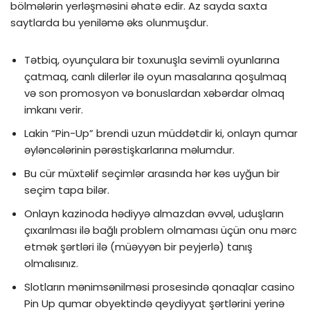
bölmələrin yerləşməsini əhatə edir. Az sayda saxta
saytlarda bu yeniləmə əks olunmuşdur.
Tətbiq, oyunçulara bir toxunuşla sevimli oyunlarına
çatmaq, canlı dilerlər ilə oyun masalarına qoşulmaq
və son promosyon və bonuslardan xəbərdar olmaq
imkanı verir.
Lakin “Pin-Up” brendi uzun müddətdir ki, onlayn qumar
əyləncələrinin pərəstişkarlarına məlumdur.
Bu cür müxtəlif seçimlər arasında hər kəs uyğun bir
seçim tapa bilər.
Onlayn kazinoda hədiyyə almazdan əvvəl, uduşların
çıxarılması ilə bağlı problem olmaması üçün onu mərc
etmək şərtləri ilə (müəyyən bir peyjerlə) tanış
olmalısınız.
Slotların mənimsənilməsi prosesində qonaqlar casino
Pin Up qumar obyektində qeydiyyat şərtlərini yerinə