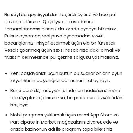
Bu saytda qeydiyyatdan keçərək əylənə və true pul
qazana bilərsiniz. Qeydiyyat prosedurunu
tamamlamamış olsanız da, orada oynaya bilərsiniz.
Pulsuz oynamaq real puya oynamadan əvvəl
bacarıqlarınızı inkişaf etdirmək üçün əla bir fürsətdir.
Vəsait çıxarmaq üçün şəxsi hesabınıza daxil olmalı və
“Kassir” sekmesinde pul çəkmə sorğusu yazmalısınız.
Yeni başlayanlar üçün bütün bu suallar onların oyun
səyahətinin başlanğıcında mühüm rol oynayır.
Buna görə də, müəyyən bir idman hadisəsinə mərc
etməyi planlaşdırırsınızsa, bu proseduru əvvəlcədən
başlayın.
Mobil proqramı yükləmək üçün rəsmi App Store və
Participate in Market mağazalarını ziyarət edə və
orada kazinonun adı ilə proqram tapa bilərsiniz.