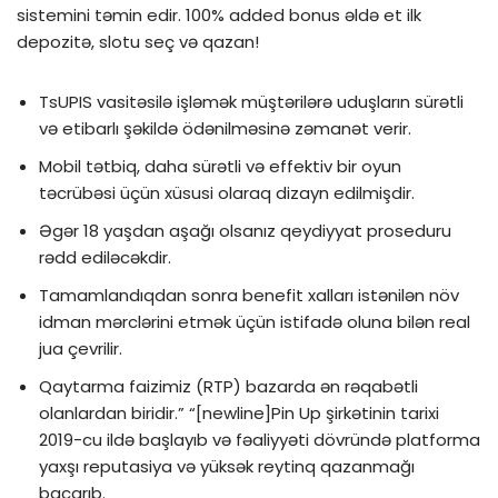
sistemini təmin edir. 100% added bonus əldə et ilk
depozitə, slotu seç və qazan!
TsUPIS vasitəsilə işləmək müştərilərə uduşların sürətli
və etibarlı şəkildə ödənilməsinə zəmanət verir.
Mobil tətbiq, daha sürətli və effektiv bir oyun
təcrübəsi üçün xüsusi olaraq dizayn edilmişdir.
Əgər 18 yaşdan aşağı olsanız qeydiyyat proseduru
rədd ediləcəkdir.
Tamamlandıqdan sonra benefit xalları istənilən növ
idman mərclərini etmək üçün istifadə oluna bilən real
jua çevrilir.
Qaytarma faizimiz (RTP) bazarda ən rəqabətli
olanlardan biridir.” “[newline]Pin Up şirkətinin tarixi
2019-cu ildə başlayıb və fəaliyyəti dövründə platforma
yaxşı reputasiya və yüksək reytinq qazanmağı
bacarıb.