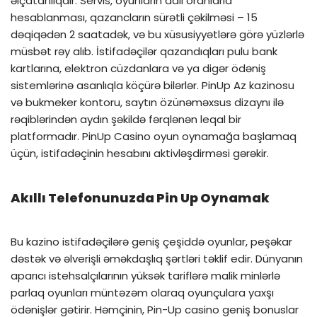
əlçatanlıqdır. Servis, oyunların adil oranlarla
hesablanması, qazancların sürətli çəkilməsi – 15
dəqiqədən 2 saatadək, və bu xüsusiyyətlərə görə yüzlərlə
müsbət rəy alıb. İstifadəçilər qazandıqları pulu bank
kartlarına, elektron cüzdanlara və ya digər ödəniş
sistemlərinə asanlıqla köçürə bilərlər. PinUp Az kazinosu
və bukmeker kontoru, saytın özünəməxsus dizaynı ilə
rəqiblərindən aydın şəkildə fərqlənən leqal bir
platformadır. PinUp Casino oyun oynamağa başlamaq
üçün, istifadəçinin hesabını aktivləşdirməsi gərəkir.
Akıllı Telefonunuzda Pin Up Oynamak
Bu kazino istifadəçilərə geniş çeşiddə oyunlar, peşəkar
dəstək və əlverişli əməkdaşlıq şərtləri təklif edir. Dünyanın
aparıcı istehsalçılarının yüksək tariflərə malik minlərlə
parlaq oyunları müntəzəm olaraq oyunçulara yaxşı
ödənişlər gətirir. Həmçinin, Pin-Up casino geniş bonuslar