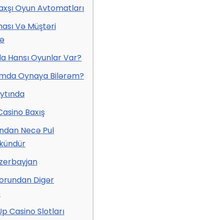
axşı Oyun Avtomatları
ması Və Müştəri
qə
da Hansı Oyunlar Var?
ımda Oynaya Bilərəm?
aytında
Casino Baxış
undan Necə Pul
kündür
Azerbayjan
orundan Digər
p
p Casino Slotları