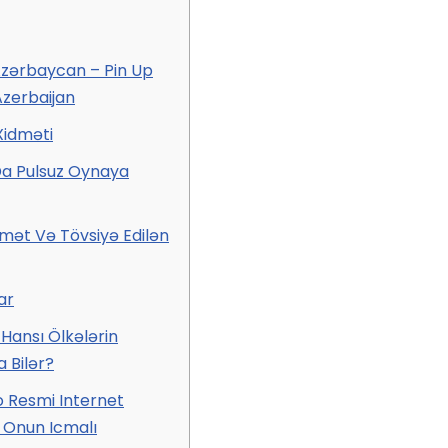
Azərbaycan – Pin Up
Azerbaijan
Xidməti
Da Pulsuz Oynaya
ymət Və Tövsiyə Edilən
ar
 Hansı Ölkələrin
a Bilər?
o Resmi Internet
ə Onun Icmalı