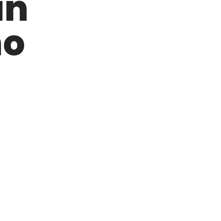
an
no