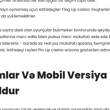
çimlər arasında hər kəs uyğun bir seçim tapa bilər.
flayn oynamaq üçün istifadəçilər Flag Up casino müştərisi
a yükləməlidirlər.
na sayta daxil olan oyunçular bukmeker kontorunda qeyd
inallarına mərc edilə bilən pulsuz mərc mükafatı əldə edə 
bilərsiniz – burada siz real pul mükafatı qazana, həmçinin
niz. İstifadəçi rəyləri Pin Up casino arizona göstərilən xidm
lar Və Mobil Versiya
dur
 oyunçusu özünü əyləncəli və qumar oyunundan zövq ala bi