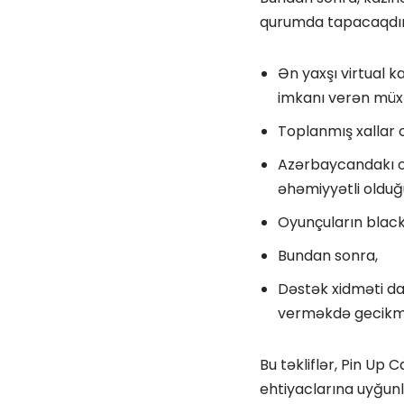
qurumda tapacaqdır
Ən yaxşı virtual k
imkanı verən müxtəl
Toplanmış xallar ou
Azərbaycandakı on
əhəmiyyətli olduğ
Oyunçuların blackj
Bundan sonra,
Dəstək xidməti dai
verməkdə gecikmə
Bu təkliflər, Pin Up 
ehtiyaclarına uyğunl