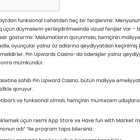
aytdan funksional cəhətdən heç bir fərqlənmir. Menyunun
üçün düymələrin yerləşdirilməsində vizual fərqlər var – bu
təsir göstərmir. Məlumatların qorunması, həmçinin maliyyə
dlə, oyunçular yalnız öz adlarına qeydiyyatdan keçirilmiş 
tməlidirlər. Pin Upwards Casino-da ödənişlər yalnız qeydi
sonra mümkündür.
yasətinə sahib Pin Upward Casino, bütün maliyyə əməliyyat
zliklə qoruyur.
 etibarlı və funksional olmalı, həmçinin müntəzəm uduşla
ükləmək üçün rəsmi App Store və Have fun with Market ma
onun adı” “ilə proqram tapa bilərsiniz.