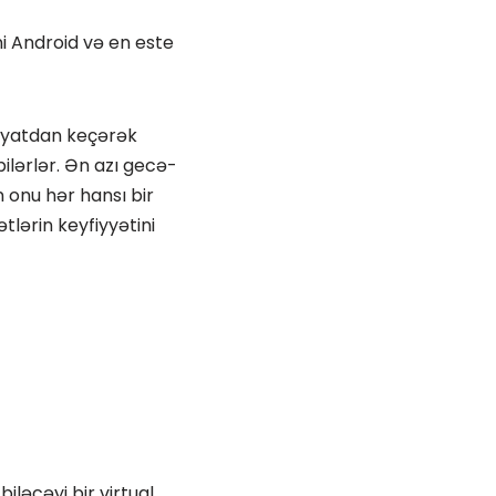
ni Android və en este
iyyatdan keçərək
bilərlər. Ən azı gecə-
 onu hər hansı bir
ətlərin keyfiyyətini
ləcəyi bir virtual