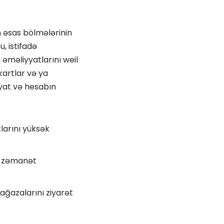
 əsas bölmələrinin
, istifadə
 əməliyyatlarını weil
kartlar və ya
yyat və hesabın
larını yüksək
ra zəmanət
ğazalarını ziyarət