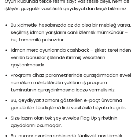
Oyun klubunda təkcə rəsmi sayt vasitəsilə deyil, həm də
işləyən güzgülər vasitəsilə qeydiyyatdan keçə bilərsiniz.
Bu xidmətlə, hesabınızda az da olsa bir məbləğ varsa,
seçilmiş idman yarışlarını canlı izləmək mümkündür –
bu, tamamilə pulsuzdur.
İdman mərc oyunlarında cashback – şirkət tərəfindən
verilən bonuslar şəklində itirilmiş vəsaitlərin
qaytarılmasıdır.
Proqramı cihaz parametrlərində quraşdırmadan əvvəl
naməlum mənbələrdən yüklənmiş proqram
təminatının quraşdırılmasına icazə verməlisiniz.
Bu, qeydiyyat zamanı göstərilən e-poçt ünvanına
göndərilən təsdiqləmə linki vasitəsilə həyata keçirilir.
Sizə lazım olan tək şey əvvəlcə Flag Up şirkətinin
qaydalarını oxumaqdır.
Bu, qumar oyunları sahəsində fəaliyyət göstərmək