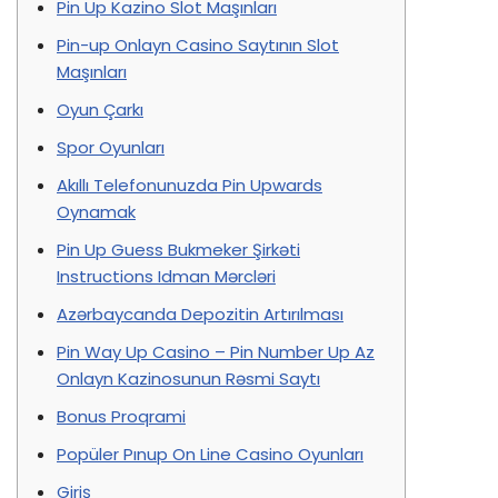
Pin Up Kazino Slot Maşınları
Pin-up Onlayn Casino Saytının Slot
Maşınları
Oyun Çarkı
Spor Oyunları
Akıllı Telefonunuzda Pin Upwards
Oynamak
Pin Up Guess Bukmeker Şirkəti
Instructions Idman Mərcləri
Azərbaycanda Depozitin Artırılması
Pin Way Up Casino – Pin Number Up Az
Onlayn Kazinosunun Rəsmi Saytı
Bonus Proqrami
Popüler Pınup On Line Casino Oyunları
Giriş