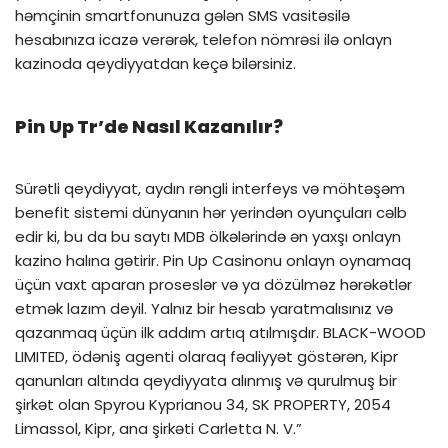
həmçinin smartfonunuza gələn SMS vasitəsilə
hesabınıza icazə verərək, telefon nömrəsi ilə onlayn
kazinoda qeydiyyatdan keçə bilərsiniz.
Pin Up Tr’de Nasıl Kazanılır?
Sürətli qeydiyyat, aydın rəngli interfeys və möhtəşəm
benefit sistemi dünyanın hər yerindən oyunçuları cəlb
edir ki, bu da bu saytı MDB ölkələrində ən yaxşı onlayn
kazino halına gətirir. Pin Up Casinonu onlayn oynamaq
üçün vaxt aparan proseslər və ya dözülməz hərəkətlər
etmək lazım deyil. Yalnız bir hesab yaratmalısınız və
qazanmaq üçün ilk addım artıq atılmışdır. BLACK-WOOD
LIMITED, ödəniş agenti olaraq fəaliyyət göstərən, Kipr
qanunları altında qeydiyyata alınmış və qurulmuş bir
şirkət olan Spyrou Kyprianou 34, SK PROPERTY, 2054
Limassol, Kipr, ana şirkəti Carletta N. V.”