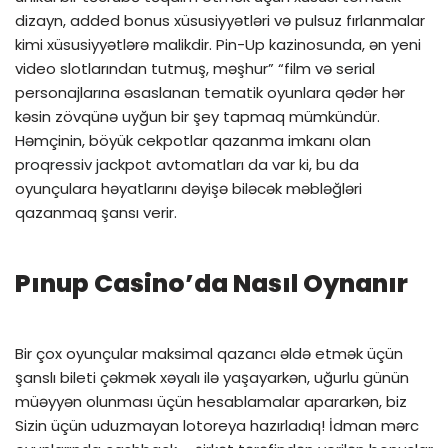
dizayn, added bonus xüsusiyyətləri və pulsuz fırlanmalar
kimi xüsusiyyətlərə malikdir. Pin-Up kazinosunda, ən yeni
video slotlarından tutmuş, məşhur” “film və serial
personajlarına əsaslanan tematik oyunlara qədər hər
kəsin zövqünə uyğun bir şey tapmaq mümkündür.
Həmçinin, böyük cekpotlar qazanma imkanı olan
proqressiv jackpot avtomatları da var ki, bu da
oyunçulara həyatlarını dəyişə biləcək məbləğləri
qazanmaq şansı verir.
Pınup Casino’da Nasıl Oynanır
Bir çox oyunçular maksimal qazancı əldə etmək üçün
şanslı bileti çəkmək xəyalı ilə yaşayarkən, uğurlu günün
müəyyən olunması üçün hesablamalar apararkən, biz
Sizin üçün uduzmayan lotoreya hazırladıq! İdman mərc