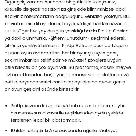
Əgər giriş zamanı hər hansı bir çətinliklə üzləşsəniz,
xüsusilə də şəxsi hesabınıza giriş edə bilmirsinizsə, daxil
etdiyiniz məlumatların doğruluğunu yenidən yoxlayın. Bu,
klaviaturanın dil ayarlarını, böyük və kiçik hərfləri nəzərdə
tutur. Əgər hər şey düzgün yazıldığı halda Pin Up Casino-
ya daxil olunmursa, «Şifrəmi unutdum» seçimini edərək,
şifrənizi yeniləyə bilərsiniz. PinUp Az kazinosunda təqdim
olunan oyun avtomatları, hər bir oyunçu üçün geniş
seçim imkanları təklif edir və müxtəlif zövqlərə uyğun
gələ biləcək bir çox oyun var. Bu platforma, klassik meyvə
avtomatlarından başlayaraq, müasir video slotlarına və
hətta heyecan verici canlı diler oyunlarına qədər geniş
bir oyun çeşidini özündə birləşdirir.
PinUp Arizona kazinosu və bukmeker kontoru, saytın
özünəməxsus dizaynı ilə rəqiblərindən aydın şəkildə
fərqlənən leqal bir platformadır.
10 ildən artıqdır ki Azərbaycanda uğurla fəaliyyət