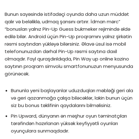
Bunun sayəsində istifadəçi oyunda daha uzun müddət
qalır və beləliklə, udmaq şansını artırır. İdman mərc”
“bonusları yalnız Pin-Up Guess bukmeker rejimində əldə
edilə bilər. Android üçün Pin-Up proqramını yalnız şirkətin
rəsmi saytından yükləyə bilərsiniz. Əlavə üsul isə mobil
telefonunuzdan dərhal Pin-Up rəsmi saytına daxil
olmaqdır. Fayl quraşdırıldıqda, Pin Way up online kazino
saytının proqram simvolu smartfonunuzun menyusunda
görünəcək.
Bununla yeni başlayanlar uduzduqları məbləği geri ala
və geri qazanmağa çalışa biləcəklər, lakin bunun üçün
siz bu bonus təklifinin qaydalarını bilməlisiniz.
Pin Upward, dünyanın ən məşhur oyun təminatçıları
tərəfindən hazırlanan yüksək keyfiyyətli oyunları
oyunçulara sunmaqdadır.