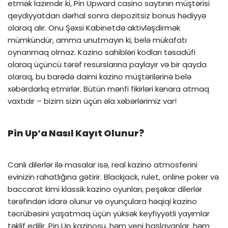
etmək lazımdır ki, Pin Upward casino saytının müştərisi
qeydiyyatdan dərhal sonra depozitsiz bonus hədiyyə
olaraq alır. Onu Şəxsi Kabinetdə aktivləşdirmək
mümkündür, amma unutmayın ki, belə mükafatı
oynanmaq olmaz. Kazino sahibləri kodları təsadüfi
olaraq üçüncü tərəf resurslarına paylayır və bir qayda
olaraq, bu barədə daimi kazino müştərilərinə belə
xəbərdarlıq etmirlər. Bütün mənfi fikirləri kənara atmaq
vaxtıdır – bizim sizin üçün əla xəbərlərimiz var!
Pin Up’a Nasıl Kayıt Olunur?
Canlı dilerlər ilə masalar isə, real kazino atmosferini
evinizin rahatlığına gətirir. Blackjack, rulet, online poker və
baccarat kimi klassik kazino oyunları, peşəkar dilerlər
tərəfindən idarə olunur və oyunçulara həqiqi kazino
təcrübəsini yaşatmaq üçün yüksək keyfiyyətli yayımlar
təklif edilir. Pin Up kazinosu, həm yeni başlayanlar, həm