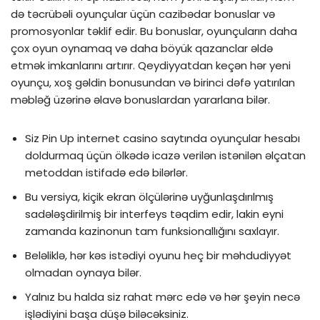
də təcrübəli oyunçular üçün cazibədar bonuslar və
promosyonlar təklif edir. Bu bonuslar, oyunçuların daha
çox oyun oynamaq və daha böyük qazanclar əldə
etmək imkanlarını artırır. Qeydiyyatdan keçən hər yeni
oyunçu, xoş gəldin bonusundan və birinci dəfə yatırılan
məbləğ üzərinə əlavə bonuslardan yararlana bilər.
Siz Pin Up internet casino saytında oyunçular hesabı
doldurmaq üçün ölkədə icazə verilən istənilən əlçatan
metoddan istifadə edə bilərlər.
Bu versiya, kiçik ekran ölçülərinə uyğunlaşdırılmış
sadələşdirilmiş bir interfeys təqdim edir, lakin eyni
zamanda kazinonun tam funksionallığını saxlayır.
Beləliklə, hər kəs istədiyi oyunu heç bir məhdudiyyət
olmadan oynaya bilər.
Yalnız bu halda siz rahat mərc edə və hər şeyin necə
işlədiyini başa düşə biləcəksiniz.