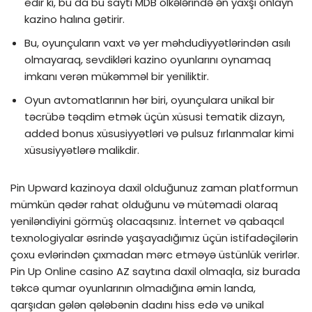
edir ki, bu da bu saytı MDB ölkələrində ən yaxşı onlayn
kazino halına gətirir.
Bu, oyunçuların vaxt və yer məhdudiyyətlərindən asılı
olmayaraq, sevdikləri kazino oyunlarını oynamaq
imkanı verən mükəmməl bir yeniliktir.
Oyun avtomatlarının hər biri, oyunçulara unikal bir
təcrübə təqdim etmək üçün xüsusi tematik dizayn,
added bonus xüsusiyyətləri və pulsuz fırlanmalar kimi
xüsusiyyətlərə malikdir.
Pin Upward kazinoya daxil olduğunuz zaman platformun
mümkün qədər rahat olduğunu və mütəmadi olaraq
yeniləndiyini görmüş olacaqsınız. İnternet və qabaqcıl
texnologiyalar əsrində yaşayadığımız üçün istifadəçilərin
çoxu evlərindən çıxmadan mərc etməyə üstünlük verirlər.
Pin Up Online casino AZ saytına daxil olmaqla, siz burada
təkcə qumar oyunlarının olmadığına əmin landa,
qarşıdan gələn qələbənin dadını hiss edə və unikal