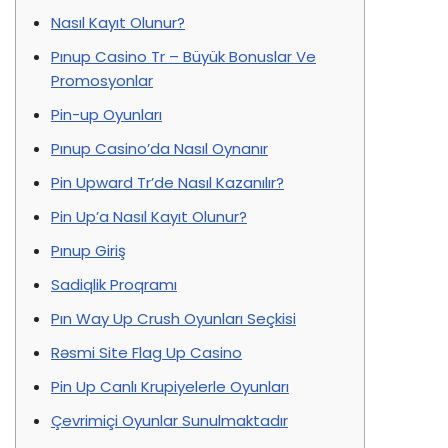
Nasıl Kayıt Olunur?
Pınup Casino Tr – Büyük Bonuslar Ve
Promosyonlar
Pin-up Oyunları
Pınup Casino’da Nasıl Oynanır
Pin Upward Tr’de Nasıl Kazanılır?
Pin Up’a Nasıl Kayıt Olunur?
Pınup Giriş
Sadiqlik Proqramı
Pın Way Up Crush Oyunları Seçkisi
Rəsmi Site Flag Up Casino
Pin Up Canlı Krupiyelerle Oyunları
Çevrimiçi Oyunlar Sunulmaktadır