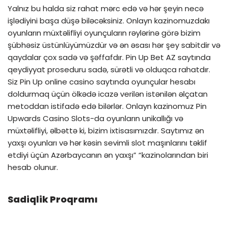
Yalnız bu halda siz rahat mərc edə və hər şeyin necə
işlədiyini başa düşə biləcəksiniz. Onlayn kazinomuzdakı
oyunların müxtəlifliyi oyunçuların rəylərinə görə bizim
şübhəsiz üstünlüyümüzdür və ən əsası hər şey sabitdir və
qaydalar çox sadə və şəffafdır. Pin Up Bet AZ saytında
qeydiyyat proseduru sadə, sürətli və olduqca rahatdır.
Siz Pin Up online casino saytında oyunçular hesabı
doldurmaq üçün ölkədə icazə verilən istənilən əlçatan
metoddan istifadə edə bilərlər. Onlayn kazinomuz Pin
Upwards Casino Slots-da oyunların unikallığı və
müxtəlifliyi, əlbəttə ki, bizim ixtisasımızdır. Saytımız ən
yaxşı oyunları və hər kəsin sevimli slot maşınlarını təklif
etdiyi üçün Azərbaycanın ən yaxşı” “kazinolarından biri
hesab olunur.
Sadiqlik Proqramı