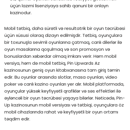
üçün lazımi lisenziyaya sahib qanuni bir onlayn
kazinodur.
Mobil tətbiq, daha sürətli və resultatrik bir oyun təcrübəsi
üçün xüsusi olaraq dizayn edilmişdir. Tətbiq, oyunçulara
bir toxunuşla sevimli oyunlarına çatmaq, canlı dilerlər ilə
oyun masalarına qoşulmaq və son promosyon və
bonuslardan xəbərdar olmaq imkanı verir. Həm mobil
versiya, həm də mobil tətbiq, Pin Upwards Az
kazinosunun geniş oyun kitabxanasına tam giriş təmin
edir. Bu oyunlar arasında slotlar, masa oyunları, video
poker və canlı kazino oyunları yer alır. Mobil platformada,
oyunçular yüksək keyfiyyətli qrafiklər və səs effektləri ilə
əyləncəli bir oyun təcrübəsi yaşaya bilərlər. Nəticədə, Pin-
Up kazinosunun mobil versiyası və tətbiqi, oyunçulara öz
mobil cihazlarında rahat və keyfiyyətli bir oyun ortamı
təqdim edir.