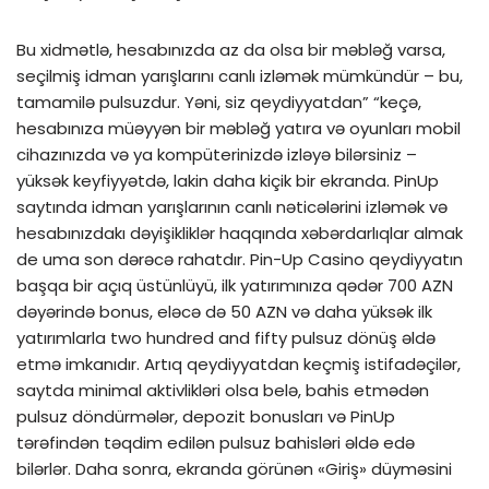
Bu xidmətlə, hesabınızda az da olsa bir məbləğ varsa,
seçilmiş idman yarışlarını canlı izləmək mümkündür – bu,
tamamilə pulsuzdur. Yəni, siz qeydiyyatdan” “keçə,
hesabınıza müəyyən bir məbləğ yatıra və oyunları mobil
cihazınızda və ya kompüterinizdə izləyə bilərsiniz –
yüksək keyfiyyətdə, lakin daha kiçik bir ekranda. PinUp
saytında idman yarışlarının canlı nəticələrini izləmək və
hesabınızdakı dəyişikliklər haqqında xəbərdarlıqlar almak
de uma son dərəcə rahatdır. Pin-Up Casino qeydiyyatın
başqa bir açıq üstünlüyü, ilk yatırımınıza qədər 700 AZN
dəyərində bonus, eləcə də 50 AZN və daha yüksək ilk
yatırımlarla two hundred and fifty pulsuz dönüş əldə
etmə imkanıdır. Artıq qeydiyyatdan keçmiş istifadəçilər,
saytda minimal aktivlikləri olsa belə, bahis etmədən
pulsuz döndürmələr, depozit bonusları və PinUp
tərəfindən təqdim edilən pulsuz bahisləri əldə edə
bilərlər. Daha sonra, ekranda görünən «Giriş» düyməsini