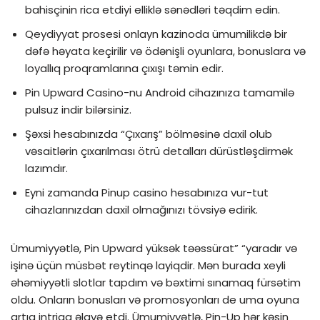
bahisçinin rica etdiyi elliklə sənədləri təqdim edin.
Qeydiyyat prosesi onlayn kazinoda ümumilikdə bir
dəfə həyata keçirilir və ödənişli oyunlara, bonuslara və
loyallıq proqramlarına çıxışı təmin edir.
Pin Upward Casino-nu Android cihazınıza tamamilə
pulsuz indir bilərsiniz.
Şəxsi hesabınızda “Çıxarış” bölməsinə daxil olub
vəsaitlərin çıxarılması ötrü detalları dürüstləşdirmək
lazımdır.
Eyni zamanda Pinup casino hesabınıza vur-tut
cihazlarınızdan daxil olmağınızı tövsiyə edirik.
Ümumiyyətlə, Pin Upward yüksək təəssürat” “yaradır və
işinə üçün müsbət reytinqə layiqdir. Mən burada xeyli
əhəmiyyətli slotlar tapdım və bəxtimi sınamaq fürsətim
oldu. Onların bonusları və promosyonları de uma oyuna
artıq intriqa əlavə etdi. Ümumiyyətlə, Pin-Up hər kəsin