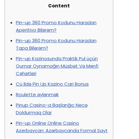
Content
Pin-up 360 Promo Kodunu Haradan
Aperitivo Bilərəm?
Pin-up 360 Promo Kodunu Haradan
Tapa Bilərəm?
Pin-up Kazinosunda Praktik Pul üçün
Qumar Oynamağın Müsbət Və Mənfi
Cəhətləri
Cü Ildə Pin Up Kazino Cari Bonus
Roulette əylənmək
Pinup Casino-a Başlanğıc Necə
Doldurmaq Olar
Pin-up Online Online Casino
Azerbaycan: Azərbaycanda Formal Sayt