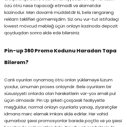
özü ötrü nəsə tapacağı etimadli və əlamətdar
kazinodur. Mən davamlı müddətdir ki, belə rəngarəng
reklam təklifləri görməmişdim. Siz onu vur-tut istifadəçi
lowest mövcud məbləğ üçün onlayn kazinoda depozit
qoyduqdan sonra əldə edə bilərsiniz.
Pin-up 360 Promo Kodunu Haradan Tapa
Bilərəm?
Canlı oyunları oynamaq ötrü onları yükləməyə lüzum
yoxdur, ümumən proses onlayndır. Belə oyunların bir
xüsusiyyəti onlarda olan hərəkətlərin var-yox əməli pul
üçün olmasıdır. Pin Up şirkəti çoxşaxəli fəaliyyətlə
məşğuldur, normal onlayn oyunlarla yanaşı, ziyarətçilər
idmana mərc eləmək imkanı əldə edirlər. Hər vahid
qumarbaz şəxsi promosyonlar barədə poçtla və ya şəxsi