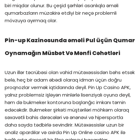
biri miqdar olunur. Bu çeşid şərhləri asanlıqla əməli
qumarbazların müzakirə etdiyi bir neçə problemli
mövzuya ayırmaq olar.
Pin-up Kazinosunda əməli Pul üçün Qumar
Oynamağın Müsbət Və Mənfi Cəhətləri
Uzun illər təcrübəsi olan vahid mütəxəssisdən bəhs etsək
belə, heç bir adam əbədi olaraq idman üçün doğru
proqnozlar vermək iqtidarında deyil. Pin Up Casino APK,
yalnız problemsiz işləyən minlərlə lisenziyalı oyuna deyil,
həm də bukmeker kontoruna başlanğıc imkanı təmin
edəcəkdir. Bukmeker şirkəti müştəriləri möhkəm olaraq
səxavətli bahis dərəcələri və ənənəvi və hipersportla
daha sayda tədbirlə sevindirir. Mütəxəssislər uzun bir
analiz apardılar və axirda Pin Up Online casino APK ilə
bağlı orta dərəcəli bir fikrə gəlməyi bacardılar.