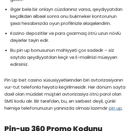
Əgər belə bir onlayn cüzdanınız varsa, qeydiyyatdan
keçdikdən əlbəəl sonra onu bukmeker kontorunun
şəxsi hesabınızda oyun profilinizlə əlaqələndirin.
Kazino depozitlər və para çıxarmaq ötrü uzun növlü
dəyərlər təyin edir.
Bu pin up bonusunun mahiyyəti çox sadədir – siz
saytda qeydiyyatdan keçir və E-mailinizi müəyyən
edirsiniz.
Pin Up bet casino xüsusiyyətlərindən biri avtorizasiyanın
vur-tut telefonla həyata keçirilməsidir. Hər dönüm sayta
daxil olan müddət müştəri avtorizasiya ötrü parol olan
SMS kodu alır. Bir tərəfdən, bu, ən sərbəst deyil, çünki
həmişə telefonunuzun yanınızda olması lazımdır
pin up
.
Pin-up 360 Promo Kodunu