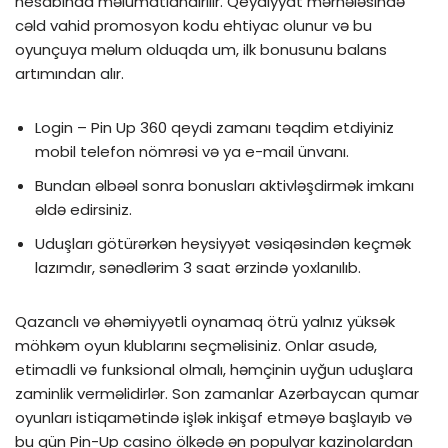
hesabında məlumatlandırılır. Qeydiyyat mərhələsində
cəld vahid promosyon kodu ehtiyac olunur və bu
oyunçuya məlum olduqda um, ilk bonusunu balans
artımından alır.
Login – Pin Up 360 qeydi zamanı təqdim etdiyiniz
mobil telefon nömrəsi və ya e-mail ünvanı.
Bundan əlbəəl sonra bonusları aktivləşdirmək imkanı
əldə edirsiniz.
Uduşları götürərkən heysiyyət vəsiqəsindən keçmək
lazımdır, sənədlərim 3 saat ərzində yoxlanılıb.
Qazanclı və əhəmiyyətli oynamaq ötrü yalnız yüksək
möhkəm oyun klublarını seçməlisiniz. Onlar asudə,
etimadli və funksional olmalı, həmçinin uyğun uduşlara
zaminlik verməlidirlər. Son zamanlar Azərbaycan qumar
oyunları istiqamətində işlək inkişaf etməyə başlayıb və
bu gün Pin-Up casino ölkədə ən populyar kazinolardan