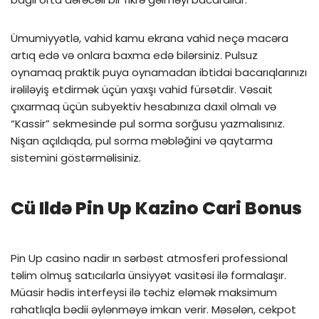
Ümumiyyətlə, vahid kamu ekrana vahid neçə macəra
artıq edə və onlara baxma edə bilərsiniz. Pulsuz
oynamaq praktik puya oynamadan ibtidai bacarıqlarınızı
irəliləyiş etdirmək üçün yaxşı vahid fürsətdir. Vəsait
çıxarmaq üçün subyektiv hesabınıza daxil olmalı və
“Kassir” sekmesinde pul sorma sorğusu yazmalısınız.
Nişan açıldıqda, pul sorma məbləğini və qaytarma
sistemini göstərməlisiniz.
Cü Ildə Pin Up Kazino Cari Bonus
Pin Up casino nadir ın sərbəst atmosferi professional
təlim olmuş satıcılarla ünsiyyət vasitəsi ilə formalaşır.
Müasir hədis interfeysi ilə təchiz eləmək maksimum
rahatlıqla bədii əylənməyə imkan verir. Məsələn, cekpot