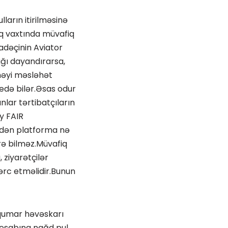
ların itirilməsinə
aq vaxtında müvafiq
adəçinin Aviator
ı dayandırarsa,
məyi məsləhət
 edə bilər.Əsas odur
nlar tərtibatçıların
y FAIR
 edən platforma nə
rə bilməz.Müvafiq
 ziyarətçilər
ərc etməlidir.Bunun
 qumar həvəskarı
hesabına nağd pul