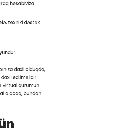
araq hesabiviza
ə, texniki dəstək
oyundur.
nıza daxil olduqda,
axil edilməlidir
ə virtual qurumun
qnal alacaq, bundan
çün