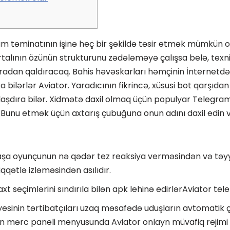
 təminatının işinə heç bir şəkildə təsir etmək mümkün
lının özünün strukturunu zədələməyə çalışsa belə, texniki
radan qaldıracaq. Bahis həvəskarları həmçinin İnternetdə
bilərlər Aviator. Yaradıcının fikrincə, xüsusi bot qarşıda
zlaşdıra bilər. Xidmətə daxil olmaq üçün populyar Telegr
. Bunu etmək üçün axtarış çubuğuna onun adını daxil edin
başa oyunçunun nə qədər tez reaksiya verməsindən və təy
iqqətlə izləməsindən asılıdır.
xt seçimlərini sındırıla bilən apk lehinə edirlərAviator tel
esinin tərtibatçıları uzaq məsafədə uduşların avtomatik ç
nin mərc paneli menyusunda Aviator onlayn müvafiq rejimi 