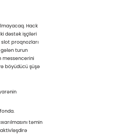
 olmayacaq. Hack
 dəstək işçiləri
 slot proqnozları
n gələn turun
am messencerini
 və böyüdücü şüşə
yarənin
efonda.
ıxarılmasını təmin
aktivləşdirə