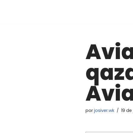
Pular
para
o
conteúdo
Avia
qaza
Avi
por
josiver.wk
19 de