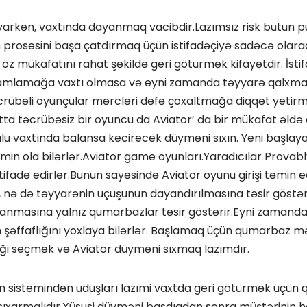
arkən, vaxtında dayanmaq vacibdir.Lazımsız risk bütün pul
n prosesini başa çatdırmaq üçün istifadəçiyə sadəcə olar
 mükafatını rahat şəkildə geri götürmək kifayətdir. İstif
lamağa vaxtı olmasa və eyni zamanda təyyarə qalxmağ
crübəli oyunçular mərcləri dəfə çoxaltmağa diqqət yetir
hətta təcrübəsiz bir oyuncu da Aviator’ da bir mükafat əldə
pulu vaxtında balansa kecirecek düyməni sıxın. Yeni başlaya
min ola bilərlər.Aviator game oyunları.Yaradıcılar Provabl
tifadə edirlər.Bunun sayəsində Aviator oyunu girişi təmin
 nə də təyyarənin uçuşunun dayandırılmasına təsir göstə
lanmasına yalnız qumarbazlar təsir göstərir.Eyni zamanda,
n şəffaflığını yoxlaya bilərlər. Başlamaq üçün qumarbaz m
i seçmək və Aviator düyməni sıxmaq lazımdır.
n sistemindən uduşları lazımi vaxtda geri götürmək üçün
ıxarmalıdır.Xüsusi düyməni basdıqdan sonra müştərinin 