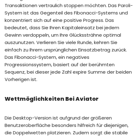
Transaktionen vertraulich stoppen möchten. Das Paroli-
System ist das Gegenteil des Fibonacci-Systems und
konzentriert sich auf eine positive Progress. Das
bedeutet, dass Sie Ihren Kapitaleinsatz bei jedem
Gewinn verdoppeln, um Ihre Glückssträhne optimal
auszunutzen. Verlieren Sie viele Runde, kehren Sie
einfach zu Ihrem ursprünglichen Einsatzbetrag zurück.
Das Fibonacci-System, ein negatives
Progressionssystem, basiert auf der berühmten
Sequenz, bei dieser jede Zahl expire Summe der beiden
Vorherigen ist.
Wettmöglichkeiten Bei Aviator
Die Desktop-Version ist aufgrund der größeren
Benutzeroberfläche besonders hilfreich für diejenigen,
die Doppelwetten platzieren. Zudem sorgt die stabile