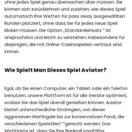
ohne jedes Spiel genau überwachen über müssen. Sie
können sich zurücklehnen und zusehen, wie dieses Spiel
automatisch Ihre Wetten für pass away ausgewählten
Runden platziert, ohne dass Sie für jedes neue Spiel
klicken müssen. Die Option „Standardeinsatz “ ist
anspruchslos und leicht zu verstehen, insbesondere für
diejenigen, die mit Online-Casinospielen vertraut sind
immer.
Wie Spielt Man Dieses Spiel Aviator?
Egal, ob Sie einen Computer, ein Tablet oder ein Telefon
benutzen, unsere Plattform ist für alle Geräte optimiert,
sodass Sie das Spiel überall genießen können. Aviator
bietet unterschiedliche Strategien, von dieser
aggressiven Martingale bis zur konservativen Paroli, die
verschiedenen Spielstilen” “gerecht werden. Das
Wichtigste ist, dass Sie Ihre Bankroll sorgfältig