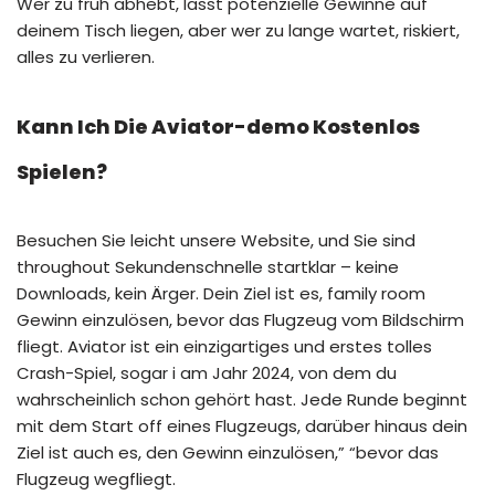
Wer zu früh abhebt, lässt potenzielle Gewinne auf
deinem Tisch liegen, aber wer zu lange wartet, riskiert,
alles zu verlieren.
Kann Ich Die Aviator-demo Kostenlos
Spielen?
Besuchen Sie leicht unsere Website, und Sie sind
throughout Sekundenschnelle startklar – keine
Downloads, kein Ärger. Dein Ziel ist es, family room
Gewinn einzulösen, bevor das Flugzeug vom Bildschirm
fliegt. Aviator ist ein einzigartiges und erstes tolles
Crash-Spiel, sogar i am Jahr 2024, von dem du
wahrscheinlich schon gehört hast. Jede Runde beginnt
mit dem Start off eines Flugzeugs, darüber hinaus dein
Ziel ist auch es, den Gewinn einzulösen,” “bevor das
Flugzeug wegfliegt.