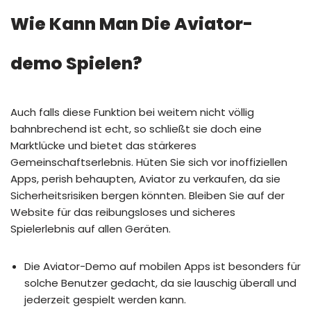
Wie Kann Man Die Aviator-
demo Spielen?
Auch falls diese Funktion bei weitem nicht völlig
bahnbrechend ist echt, so schließt sie doch eine
Marktlücke und bietet das stärkeres
Gemeinschaftserlebnis. Hüten Sie sich vor inoffiziellen
Apps, perish behaupten, Aviator zu verkaufen, da sie
Sicherheitsrisiken bergen könnten. Bleiben Sie auf der
Website für das reibungsloses und sicheres
Spielerlebnis auf allen Geräten.
Die Aviator-Demo auf mobilen Apps ist besonders für
solche Benutzer gedacht, da sie lauschig überall und
jederzeit gespielt werden kann.