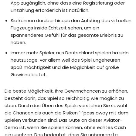
App zugänglich, ohne dass eine Registrierung oder
Einzahlung erforderlich ist natürlich.
Sie können darüber hinaus den Aufstieg des virtuellen
Flugzeugs inside Echtzeit sehen, um ein
spannenderes Gefühl für das gesamte Erlebnis zu
haben.
Immer mehr Spieler aus Deutschland spielen ha sido
heutzutage, vor allem weil das Spiel ungeheuren
Spaß mächtigkeit und die Möglichkeit auf große
Gewinne bietet.
Die beste Möglichkeit, Ihre Gewinnchancen zu erhöhen,
besteht darin, das Spiel so reichhaltig wie möglich zu
üben. Durch das Üben des Spiels verstehen Sie sowohl
die Chancen als auch die Risiken,” “pass away mit dem
Spielen verbunden sind. Das Gute an dieser Aviator-
Demo ist, wenn Sie spielen können, ohne echtes Cash
einzusetzen. Das bedeutet, dass Sie unbegrenzte