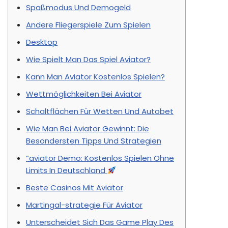
Spaßmodus Und Demogeld
Andere Fliegerspiele Zum Spielen
Desktop
Wie Spielt Man Das Spiel Aviator?
Kann Man Aviator Kostenlos Spielen?
Wettmöglichkeiten Bei Aviator
Schaltflächen Für Wetten Und Autobet
Wie Man Bei Aviator Gewinnt: Die
Besondersten Tipps Und Strategien
“aviator Demo: Kostenlos Spielen Ohne
Limits In Deutschland
Beste Casinos Mit Aviator
Martingal-strategie Für Aviator
Unterscheidet Sich Das Game Play Des