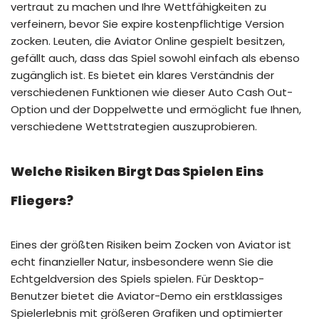
vertraut zu machen und Ihre Wettfähigkeiten zu
verfeinern, bevor Sie expire kostenpflichtige Version
zocken. Leuten, die Aviator Online gespielt besitzen,
gefällt auch, dass das Spiel sowohl einfach als ebenso
zugänglich ist. Es bietet ein klares Verständnis der
verschiedenen Funktionen wie dieser Auto Cash Out-
Option und der Doppelwette und ermöglicht fue Ihnen,
verschiedene Wettstrategien auszuprobieren.
Welche Risiken Birgt Das Spielen Eins
Fliegers?
Eines der größten Risiken beim Zocken von Aviator ist
echt finanzieller Natur, insbesondere wenn Sie die
Echtgeldversion des Spiels spielen. Für Desktop-
Benutzer bietet die Aviator-Demo ein erstklassiges
Spielerlebnis mit größeren Grafiken und optimierter