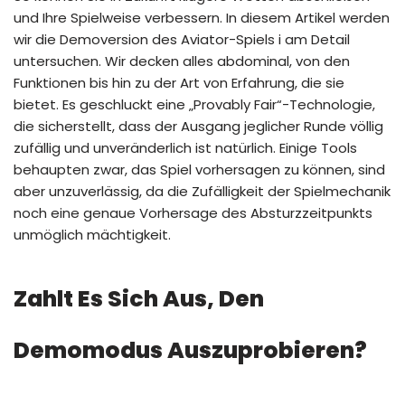
und Ihre Spielweise verbessern. In diesem Artikel werden
wir die Demoversion des Aviator-Spiels i am Detail
untersuchen. Wir decken alles abdominal, von den
Funktionen bis hin zu der Art von Erfahrung, die sie
bietet. Es geschluckt eine „Provably Fair“-Technologie,
die sicherstellt, dass der Ausgang jeglicher Runde völlig
zufällig und unveränderlich ist natürlich. Einige Tools
behaupten zwar, das Spiel vorhersagen zu können, sind
aber unzuverlässig, da die Zufälligkeit der Spielmechanik
noch eine genaue Vorhersage des Absturzzeitpunkts
unmöglich mächtigkeit.
Zahlt Es Sich Aus, Den
Demomodus Auszuprobieren?