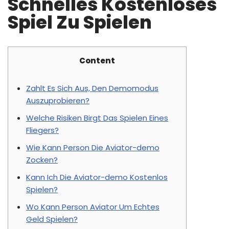
Schnelles Kostenloses
Spiel Zu Spielen
Content
Zahlt Es Sich Aus, Den Demomodus
Auszuprobieren?
Welche Risiken Birgt Das Spielen Eines
Fliegers?
Wie Kann Person Die Aviator-demo
Zocken?
Kann Ich Die Aviator-demo Kostenlos
Spielen?
Wo Kann Person Aviator Um Echtes
Geld Spielen?