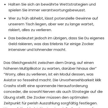
Halten Sie sich an bewährte Wettstrategien und
spielen Sie immer verantwortungsbewusst.
Wer zu früh abhebt, lässt potenzielle Gewinne auf
unserem Tisch liegen, aber wer zu lange wartet,
riskiert, alles zu verlieren.
Das bedeutet jedoch im übrigen, dass Sie Du eigenes
Geld riskieren, was das Erlebnis für einige Zocker
intensiver und lohnender macht.
Das Gleichgewicht zwischen dem Drang, auf einen
höheren Multiplikator zu warten, darüber hinaus der”
“Worry, alles zu verlieren, ist ein Modul dessen, was
Aviator so fesselnd macht. Die Unvorhersehbarkeit kklk
Crashs stellt eine spannende Herausforderung
conceder, die sowohl Nerven als auch Strategie auf die
Übung stellt. Die Zocker müssen den optimalen
Zeitpunkt für perish Auszahlung sorgfältig festlegen.