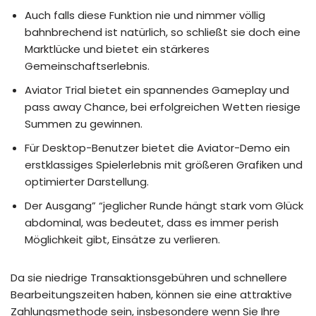
Auch falls diese Funktion nie und nimmer völlig
bahnbrechend ist natürlich, so schließt sie doch eine
Marktlücke und bietet ein stärkeres
Gemeinschaftserlebnis.
Aviator Trial bietet ein spannendes Gameplay und
pass away Chance, bei erfolgreichen Wetten riesige
Summen zu gewinnen.
Für Desktop-Benutzer bietet die Aviator-Demo ein
erstklassiges Spielerlebnis mit größeren Grafiken und
optimierter Darstellung.
Der Ausgang” “jeglicher Runde hängt stark vom Glück
abdominal, was bedeutet, dass es immer perish
Möglichkeit gibt, Einsätze zu verlieren.
Da sie niedrige Transaktionsgebühren und schnellere
Bearbeitungszeiten haben, können sie eine attraktive
Zahlungsmethode sein, insbesondere wenn Sie Ihre