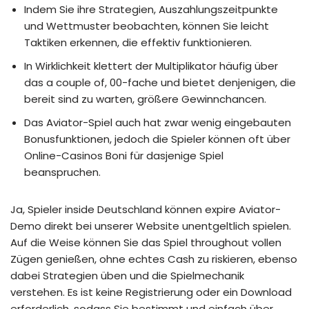
Indem Sie ihre Strategien, Auszahlungszeitpunkte
und Wettmuster beobachten, können Sie leicht
Taktiken erkennen, die effektiv funktionieren.
In Wirklichkeit klettert der Multiplikator häufig über
das a couple of, 00-fache und bietet denjenigen, die
bereit sind zu warten, größere Gewinnchancen.
Das Aviator-Spiel auch hat zwar wenig eingebauten
Bonusfunktionen, jedoch die Spieler können oft über
Online-Casinos Boni für dasjenige Spiel
beanspruchen.
Ja, Spieler inside Deutschland können expire Aviator-
Demo direkt bei unserer Website unentgeltlich spielen.
Auf die Weise können Sie das Spiel throughout vollen
Zügen genießen, ohne echtes Cash zu riskieren, ebenso
dabei Strategien üben und die Spielmechanik
verstehen. Es ist keine Registrierung oder ein Download
erforderlich, sodass Sie bestimmt und einfach über