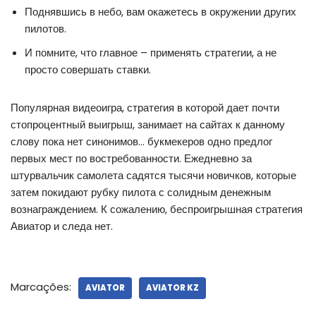
Поднявшись в небо, вам окажетесь в окружении других
пилотов.
И помните, что главное – применять стратегии, а не
просто совершать ставки.
Популярная видеоигра, стратегия в которой дает почти
стопроцентный выигрыш, занимает на сайтах к данному
слову пока нет синонимов… букмекеров одно предлог
первых мест по востребованности. Ежедневно за
штурвальчик самолета садятся тысячи новичков, которые
затем покидают рубку пилота с солидным денежным
вознаграждением. К сожалению, беспроигрышная стратегия
Авиатор и следа нет.
Marcações:
AVIATOR
AVIATOR KZ