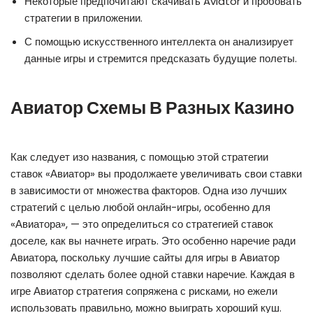
Некоторые предпочитают скачивать Aviator и пробовать
стратегии в приложении.
С помощью искусственного интеллекта он анализирует
данные игры и стремится предсказать будущие полеты.
Авиатор Схемы В Разных Казино
Как следует изо названия, с помощью этой стратегии
ставок «Авиатор» вы продолжаете увеличивать свои ставки
в зависимости от множества факторов. Одна изо лучших
стратегий с целью любой онлайн-игры, особенно для
«Авиатора», — это определиться со стратегией ставок
доселе, как вы начнете играть. Это особенно наречие ради
Авиатора, поскольку лучшие сайты для игры в Авиатор
позволяют сделать более одной ставки наречие. Каждая в
игре Авиатор стратегия сопряжена с рисками, но ежели
использовать правильно, можно выиграть хороший куш.