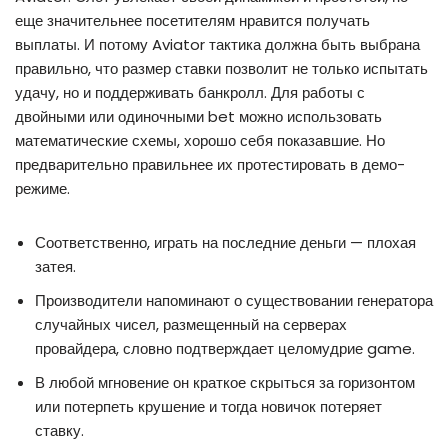
еще значительнее посетителям нравится получать
выплаты. И потому Aviator тактика должна быть выбрана
правильно, что размер ставки позволит не только испытать
удачу, но и поддерживать банкролл. Для работы с
двойными или одиночными bet можно использовать
математические схемы, хорошо себя показавшие. Но
предварительно правильнее их протестировать в демо-
режиме.
Соответственно, играть на последние деньги — плохая
затея.
Производители напоминают о существовании генератора
случайных чисел, размещенный на серверах
провайдера, словно подтверждает целомудрие game.
В любой мгновение он краткое скрыться за горизонтом
или потерпеть крушение и тогда новичок потеряет
ставку.