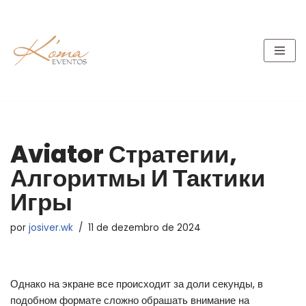
Pular
para
o
conteúdo
Aviator Стратегии,
Алгоритмы И Тактики
Игры
por
josiver.wk
11 de dezembro de 2024
Однако на экране все происходит за доли секунды, в
подобном формате сложно обрашать внимание на