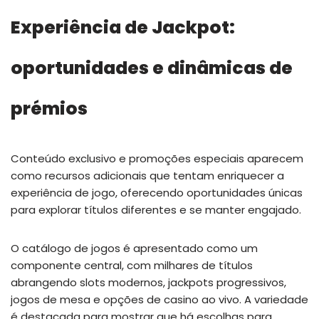
Experiência de Jackpot:
oportunidades e dinâmicas de
prémios
Conteúdo exclusivo e promoções especiais aparecem
como recursos adicionais que tentam enriquecer a
experiência de jogo, oferecendo oportunidades únicas
para explorar títulos diferentes e se manter engajado.
O catálogo de jogos é apresentado como um
componente central, com milhares de títulos
abrangendo slots modernos, jackpots progressivos,
jogos de mesa e opções de casino ao vivo. A variedade
é destacada para mostrar que há escolhas para