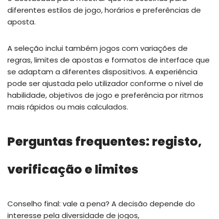
diferentes estilos de jogo, horários e preferências de
aposta.
A seleção inclui também jogos com variações de
regras, limites de apostas e formatos de interface que
se adaptam a diferentes dispositivos. A experiência
pode ser ajustada pelo utilizador conforme o nível de
habilidade, objetivos de jogo e preferência por ritmos
mais rápidos ou mais calculados.
Perguntas frequentes: registo,
verificação e limites
Conselho final: vale a pena? A decisão depende do
interesse pela diversidade de jogos,