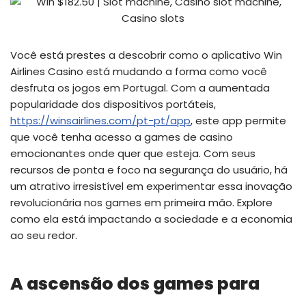
Você está prestes a descobrir como o aplicativo Win
Airlines Casino está mudando a forma como você
desfruta os jogos em Portugal. Com a aumentada
popularidade dos dispositivos portáteis,
https://winsairlines.com/pt-pt/app
, este app permite
que você tenha acesso a games de casino
emocionantes onde quer que esteja. Com seus
recursos de ponta e foco na segurança do usuário, há
um atrativo irresistível em experimentar essa inovação
revolucionária nos games em primeira mão. Explore
como ela está impactando a sociedade e a economia
ao seu redor.
A ascensão dos games para