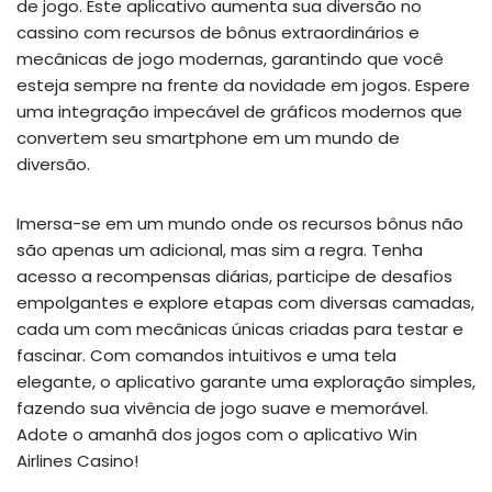
de jogo. Este aplicativo aumenta sua diversão no
cassino com recursos de bônus extraordinários e
mecânicas de jogo modernas, garantindo que você
esteja sempre na frente da novidade em jogos. Espere
uma integração impecável de gráficos modernos que
convertem seu smartphone em um mundo de
diversão.
Imersa-se em um mundo onde os recursos bônus não
são apenas um adicional, mas sim a regra. Tenha
acesso a recompensas diárias, participe de desafios
empolgantes e explore etapas com diversas camadas,
cada um com mecânicas únicas criadas para testar e
fascinar. Com comandos intuitivos e uma tela
elegante, o aplicativo garante uma exploração simples,
fazendo sua vivência de jogo suave e memorável.
Adote o amanhã dos jogos com o aplicativo Win
Airlines Casino!