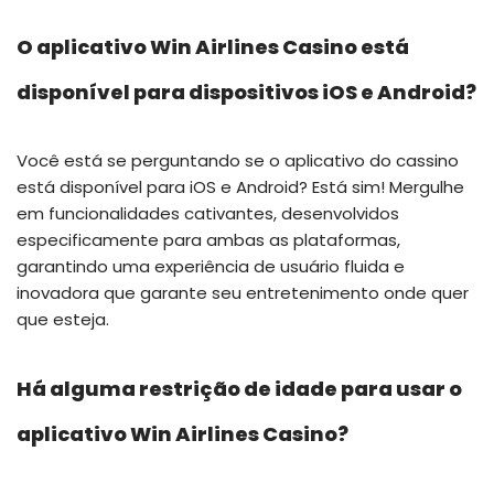
O aplicativo Win Airlines Casino está
disponível para dispositivos iOS e Android?
Você está se perguntando se o aplicativo do cassino
está disponível para iOS e Android? Está sim! Mergulhe
em funcionalidades cativantes, desenvolvidos
especificamente para ambas as plataformas,
garantindo uma experiência de usuário fluida e
inovadora que garante seu entretenimento onde quer
que esteja.
Há alguma restrição de idade para usar o
aplicativo Win Airlines Casino?