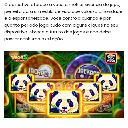
O aplicativo oferece a você a melhor vivência de jogo,
perfeita para um estilo de vida que valoriza a novidade
e a espontaneidade. Você controla quando e por
quanto período joga, tudo com alguns cliques no seu
dispositivo. Abrace o futuro dos jogos e não deixe
passar nenhuma excitação.