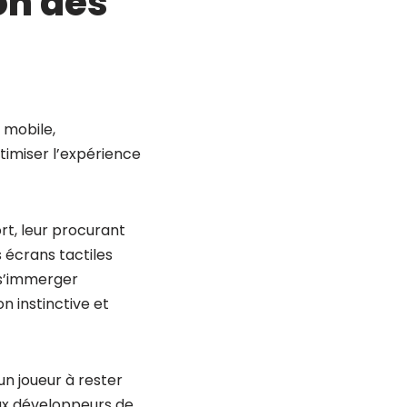
on des
 mobile,
timiser l’expérience
rt, leur procurant
 écrans tactiles
e s’immerger
 instinctive et
un joueur à rester
aux développeurs de