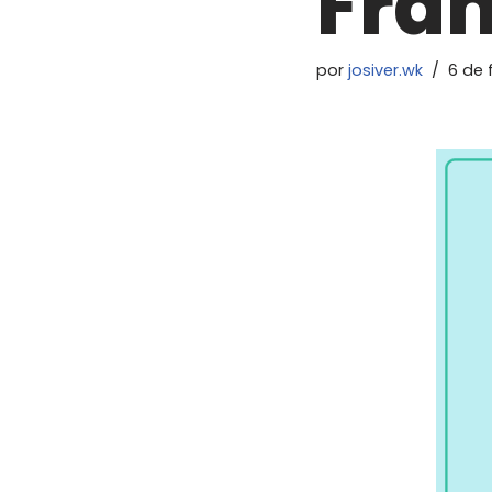
Fra
por
josiver.wk
6 de 