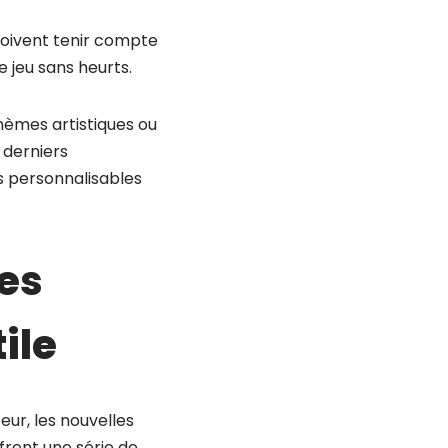
doivent tenir compte
 jeu sans heurts.
thèmes artistiques ou
 derniers
es personnalisables
les
ile
eur, les nouvelles
frent une série de