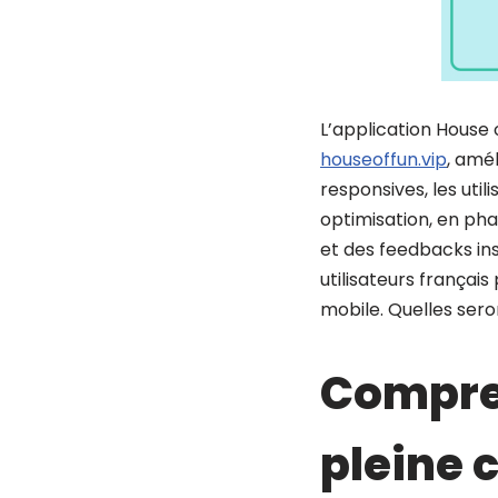
L’application House o
houseoffun.vip
, amé
responsives, les util
optimisation, en pha
et des feedbacks in
utilisateurs français
mobile. Quelles sero
Compren
pleine 