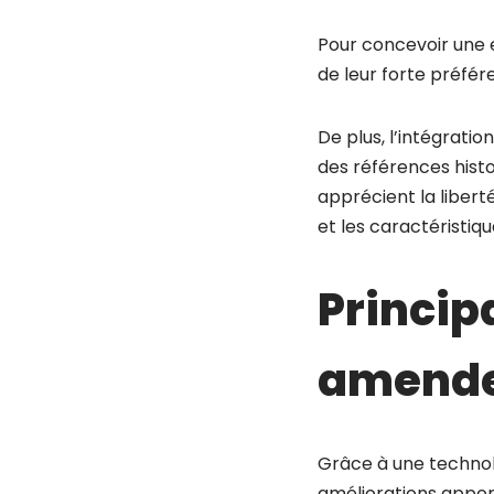
Pour concevoir une 
de leur forte préfér
De plus, l’intégrati
des références histo
apprécient la libert
et les caractéristiqu
Princip
amendem
Grâce à une technolog
améliorations apport