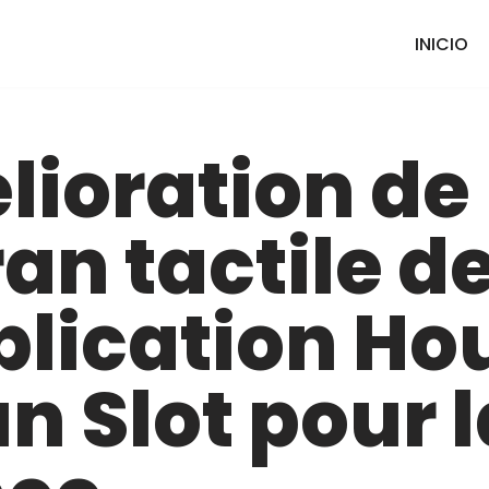
INICIO
ioration de
ran tactile d
plication Ho
un Slot pour 