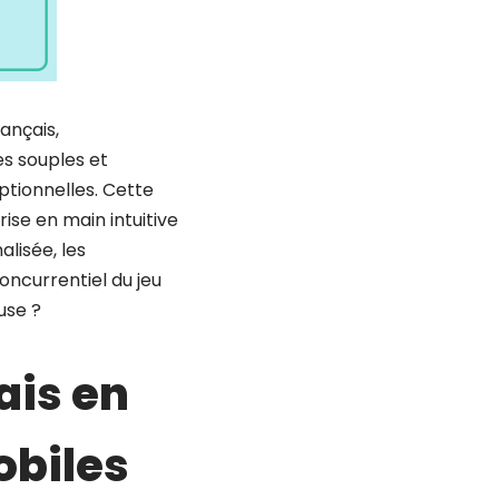
rançais,
es souples et
eptionnelles. Cette
ise en main intuitive
lisée, les
concurrentiel du jeu
use ?
ais en
obiles