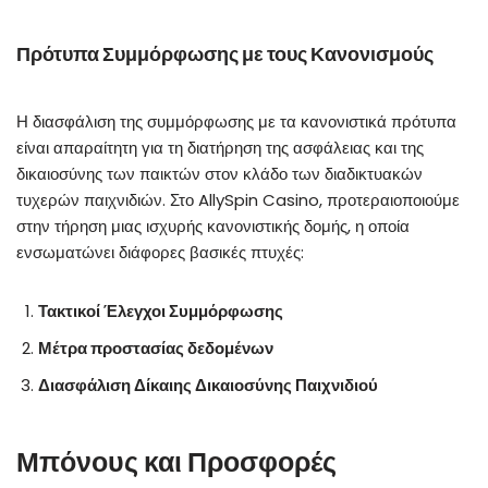
Πρότυπα Συμμόρφωσης με τους Κανονισμούς
Η διασφάλιση της συμμόρφωσης με τα κανονιστικά πρότυπα
είναι απαραίτητη για τη διατήρηση της ασφάλειας και της
δικαιοσύνης των παικτών στον κλάδο των διαδικτυακών
τυχερών παιχνιδιών. Στο AllySpin Casino, προτεραιοποιούμε
στην τήρηση μιας ισχυρής κανονιστικής δομής, η οποία
ενσωματώνει διάφορες βασικές πτυχές:
Τακτικοί Έλεγχοι Συμμόρφωσης
Μέτρα προστασίας δεδομένων
Διασφάλιση Δίκαιης Δικαιοσύνης Παιχνιδιού
Μπόνους και Προσφορές