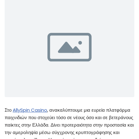
Στο
AllySpin Casino
, ανακαλύπτουμε μια ευρεία πλατφόρμα
παιχνιδιών που στοχεύει τόσο σε νέους όσο και σε βετεράνους
παίκτες στην Ελλάδα. Δίνει προτεραιότητα στην προστασία και
την αμεροληψία μέσω σύγχρονης κρυπτογράφησης και