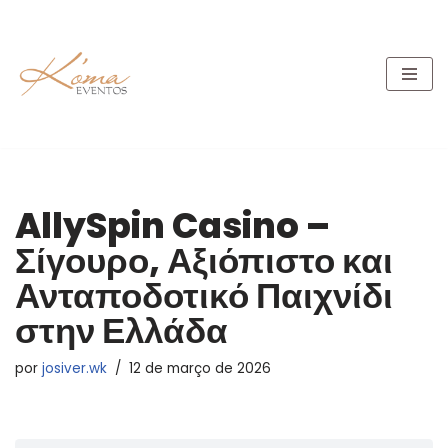
Pular
para
o
conteúdo
AllySpin Casino –
Σίγουρο, Αξιόπιστο και
Ανταποδοτικό Παιχνίδι
στην Ελλάδα
por
josiver.wk
12 de março de 2026