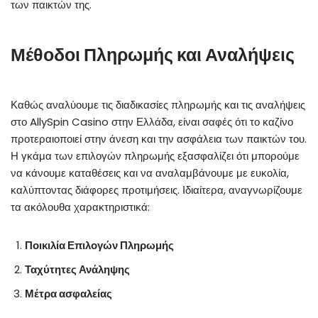
των παικτών της.
Μέθοδοι Πληρωμής και Αναλήψεις
Καθώς αναλύουμε τις διαδικασίες πληρωμής και τις αναλήψεις
στο AllySpin Casino στην Ελλάδα, είναι σαφές ότι το καζίνο
προτεραιοποιεί στην άνεση και την ασφάλεια των παικτών του.
Η γκάμα των επιλογών πληρωμής εξασφαλίζει ότι μπορούμε
να κάνουμε καταθέσεις και να αναλαμβάνουμε με ευκολία,
καλύπτοντας διάφορες προτιμήσεις. Ιδιαίτερα, αναγνωρίζουμε
τα ακόλουθα χαρακτηριστικά:
Ποικιλία Επιλογών Πληρωμής
Ταχύτητες Ανάληψης
Μέτρα ασφαλείας