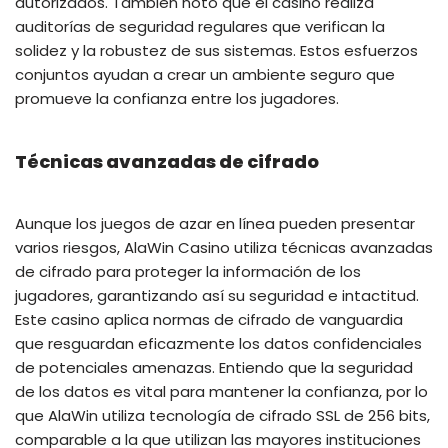
autorizados. También noto que el casino realiza
auditorías de seguridad regulares que verifican la
solidez y la robustez de sus sistemas. Estos esfuerzos
conjuntos ayudan a crear un ambiente seguro que
promueve la confianza entre los jugadores.
Técnicas avanzadas de cifrado
Aunque los juegos de azar en línea pueden presentar
varios riesgos, AlaWin Casino utiliza técnicas avanzadas
de cifrado para proteger la información de los
jugadores, garantizando así su seguridad e intactitud.
Este casino aplica normas de cifrado de vanguardia
que resguardan eficazmente los datos confidenciales
de potenciales amenazas. Entiendo que la seguridad
de los datos es vital para mantener la confianza, por lo
que AlaWin utiliza tecnología de cifrado SSL de 256 bits,
comparable a la que utilizan las mayores instituciones