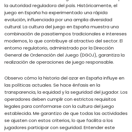
la autoridad reguladora del país. Históricamente, el
juego en España ha experimentado una rápida
evolución, influenciada por una amplia diversidad
cultural. La cultura del juego en España muestra una
combinación de pasatiempos tradicionales e intereses
modernos, lo que contribuye al atractivo del sector. El
entorno regulatorio, administrado por la Dirección
General de Ordenación del Juego (DGOJ), garantiza la
realización de operaciones de juego responsable.
Observo cómo la historia del azar en España influye en
las políticas actuales. Se hace énfasis en la
transparencia, la equidad y la seguridad del jugador. Los
operadores deben cumplir con estrictos requisitos
legales para conformarse con la cultura del juego
establecida. Me garantizo de que todas las actividades
se ajusten con estos criterios, lo que facilita a los
jugadores participar con seguridad. Entender este