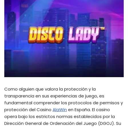
Como alguien que valora la protección y la
transparencia en sus experiencias de juego, es
fundamental comprender los protocolos de permisos y
protección del Casino
AlaWin
en España. El casino
opera bajo los estrictos normas establecidos por la
Dirección General de Ordenación del Juego (DGOJ). Su