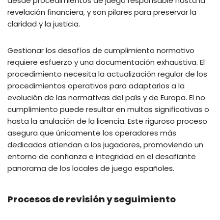
desde procedimientos de juego responsable hasta la
revelación financiera, y son pilares para preservar la
claridad y la justicia.
Gestionar los desafíos de cumplimiento normativo
requiere esfuerzo y una documentación exhaustiva. El
procedimiento necesita la actualización regular de los
procedimientos operativos para adaptarlos a la
evolución de las normativas del país y de Europa. El no
cumplimiento puede resultar en multas significativas o
hasta la anulación de la licencia. Este riguroso proceso
asegura que únicamente los operadores más
dedicados atiendan a los jugadores, promoviendo un
entorno de confianza e integridad en el desafiante
panorama de los locales de juego españoles.
Procesos de revisión y seguimiento