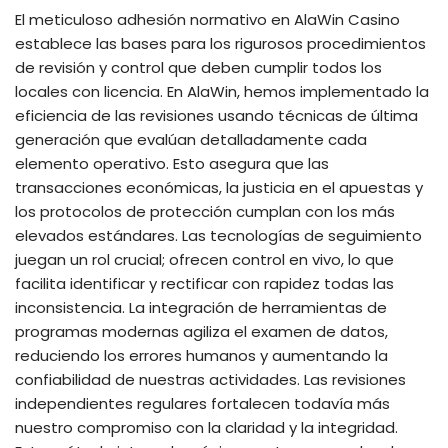
El meticuloso adhesión normativo en AlaWin Casino
establece las bases para los rigurosos procedimientos
de revisión y control que deben cumplir todos los
locales con licencia. En AlaWin, hemos implementado la
eficiencia de las revisiones usando técnicas de última
generación que evalúan detalladamente cada
elemento operativo. Esto asegura que las
transacciones económicas, la justicia en el apuestas y
los protocolos de protección cumplan con los más
elevados estándares. Las tecnologías de seguimiento
juegan un rol crucial; ofrecen control en vivo, lo que
facilita identificar y rectificar con rapidez todas las
inconsistencia. La integración de herramientas de
programas modernas agiliza el examen de datos,
reduciendo los errores humanos y aumentando la
confiabilidad de nuestras actividades. Las revisiones
independientes regulares fortalecen todavía más
nuestro compromiso con la claridad y la integridad.