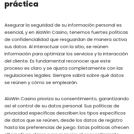
práctica
Asegurar la seguridad de su información personal es
esencial, y en AlaWin Casino, tenemos fuertes políticas
de confidencialidad que resguardan de manera activa
sus datos. Al interactuar con la sitio, se reúnen
información para optimizar los servicios y la interacción
del cliente. Es fundamental reconocer que este
proceso es claro y se ajusta completamente con las
regulaciones legales. Siempre sabrá sobre qué datos
se reúnen y cómo se emplearán.
AlaWin Casino prioriza su consentimiento, garantizando
así el control de su datos personal. Sus políticas de
privacidad específicas describen los tipos específicos
de datos que se reúnen, desde los datos de registro
hasta las preferencias de juego. Estas políticas ofrecen