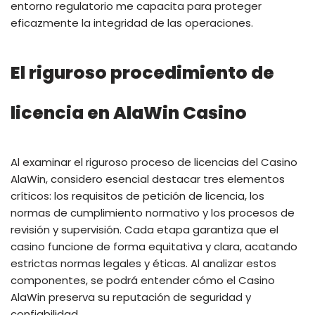
entorno regulatorio me capacita para proteger
eficazmente la integridad de las operaciones.
El riguroso procedimiento de
licencia en AlaWin Casino
Al examinar el riguroso proceso de licencias del Casino
AlaWin, considero esencial destacar tres elementos
críticos: los requisitos de petición de licencia, los
normas de cumplimiento normativo y los procesos de
revisión y supervisión. Cada etapa garantiza que el
casino funcione de forma equitativa y clara, acatando
estrictas normas legales y éticas. Al analizar estos
componentes, se podrá entender cómo el Casino
AlaWin preserva su reputación de seguridad y
confiabilidad.