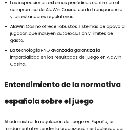
Las inspecciones externas periódicas confirman el
compromiso de AlaWin Casino con la transparencia
y los estándares regulatorios.
AlaWin Casino ofrece robustos sistemas de apoyo al
jugador, que incluyen autoexclusión y límites de
gasto.
La tecnología RNG avanzada garantiza la
imparcialidad en los resultados del juego en AlaWin
Casino.
Entendimiento de la normativa
española sobre el juego
Al administrar la regulación del juego en España, es
fundamental entender la organización establecida por