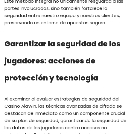
Este método integral no únicamente resguarda a las
partes involucradas, sino también fortalece la
seguridad entre nuestro equipo y nuestros clientes,
preservando un entorno de apuestas seguro.
Garantizar la seguridad de los
jugadores: acciones de
protección y tecnología
Al examinar al evaluar estrategias de seguridad del
Casino AlaWin, las técnicas avanzadas de cifrado se
destacan de inmediato como un componente crucial
de su plan de seguridad, garantizando la seguridad de
los datos de los jugadores contra accesos no