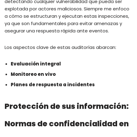
detectando cualquier vulnerabilidad que pueda ser
explotada por actores maliciosos. Siempre me enfoco
a cómo se estructuran y ejecutan estas inspecciones,
ya que son fundamentales para evitar amenazas y
asegurar una respuesta rápida ante eventos.
Los aspectos clave de estas auditorías abarcan:
Evaluación integral
Monitoreo en vivo
Planes de respuesta a incidentes
Protección de sus información:
Normas de confidencialidad en