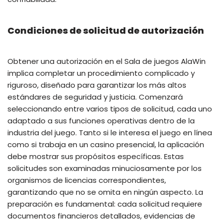
Condiciones de solicitud de autorización
Obtener una autorización en el Sala de juegos AlaWin
implica completar un procedimiento complicado y
riguroso, diseñado para garantizar los más altos
estándares de seguridad y justicia. Comenzará
seleccionando entre varios tipos de solicitud, cada uno
adaptado a sus funciones operativas dentro de la
industria del juego. Tanto si le interesa el juego en línea
como si trabaja en un casino presencial, la aplicación
debe mostrar sus propósitos específicas. Estas
solicitudes son examinadas minuciosamente por los
organismos de licencias correspondientes,
garantizando que no se omita en ningún aspecto. La
preparación es fundamental: cada solicitud requiere
documentos financieros detallados, evidencias de