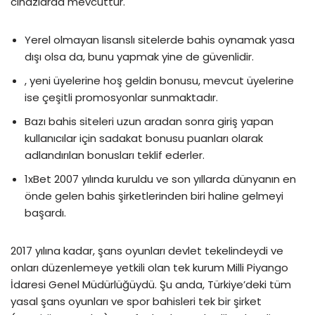
cihazlarda mevcuttur.
Yerel olmayan lisanslı sitelerde bahis oynamak yasa
dışı olsa da, bunu yapmak yine de güvenlidir.
, yeni üyelerine hoş geldin bonusu, mevcut üyelerine
ise çeşitli promosyonlar sunmaktadır.
Bazı bahis siteleri uzun aradan sonra giriş yapan
kullanıcılar için sadakat bonusu puanları olarak
adlandırılan bonusları teklif ederler.
1xBet 2007 yılında kuruldu ve son yıllarda dünyanın en
önde gelen bahis şirketlerinden biri haline gelmeyi
başardı.
2017 yılına kadar, şans oyunları devlet tekelindeydi ve
onları düzenlemeye yetkili olan tek kurum Milli Piyango
İdaresi Genel Müdürlüğüydü. Şu anda, Türkiye’deki tüm
yasal şans oyunları ve spor bahisleri tek bir şirket