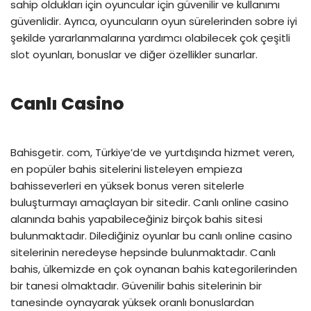
sahip oldukları için oyuncular için güvenilir ve kullanımı
güvenlidir. Ayrıca, oyuncuların oyun sürelerinden sobre iyi
şekilde yararlanmalarına yardımcı olabilecek çok çeşitli
slot oyunları, bonuslar ve diğer özellikler sunarlar.
Canlı Casino
Bahisgetir. com, Türkiye’de ve yurtdışında hizmet veren,
en popüler bahis sitelerini listeleyen empieza
bahisseverleri en yüksek bonus veren sitelerle
buluşturmayı amaçlayan bir sitedir. Canlı online casino
alanında bahis yapabileceğiniz birçok bahis sitesi
bulunmaktadır. Dilediğiniz oyunlar bu canlı online casino
sitelerinin neredeyse hepsinde bulunmaktadır. Canlı
bahis, ülkemizde en çok oynanan bahis kategorilerinden
bir tanesi olmaktadır. Güvenilir bahis sitelerinin bir
tanesinde oynayarak yüksek oranlı bonuslardan