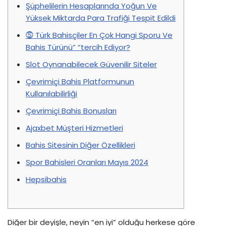
Şüphelilerin Hesaplarında Yoğun Ve
Yüksek Miktarda Para Trafiği Tespit Edildi
⓹ Türk Bahisçiler En Çok Hangi Sporu Ve
Bahis Türünü” “tercih Ediyor?
Slot Oynanabilecek Güvenilir Siteler
Çevrimiçi Bahis Platformunun
Kullanılabilirliği
Çevrimiçi Bahis Bonusları
Ajaxbet Müşteri Hizmetleri
Bahis Sitesinin Diğer Özellikleri
Spor Bahisleri Oranları Mayıs 2024
Hepsibahis
Diğer bir deyişle, neyin “en iyi” olduğu herkese göre