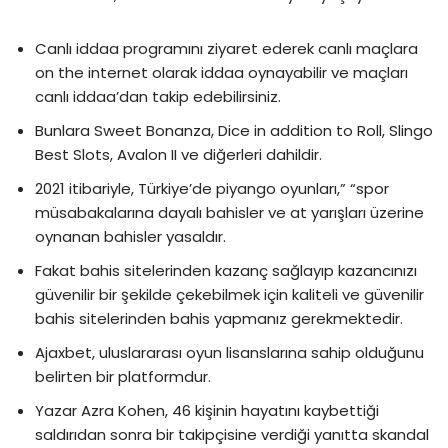
Canlı iddaa programını ziyaret ederek canlı maçlara
on the internet olarak iddaa oynayabilir ve maçları
canlı iddaa’dan takip edebilirsiniz.
Bunlara Sweet Bonanza, Dice in addition to Roll, Slingo
Best Slots, Avalon II ve diğerleri dahildir.
2021 itibariyle, Türkiye’de piyango oyunları,” “spor
müsabakalarına dayalı bahisler ve at yarışları üzerine
oynanan bahisler yasaldır.
Fakat bahis sitelerinden kazanç sağlayıp kazancınızı
güvenilir bir şekilde çekebilmek için kaliteli ve güvenilir
bahis sitelerinden bahis yapmanız gerekmektedir.
Ajaxbet, uluslararası oyun lisanslarına sahip olduğunu
belirten bir platformdur.
Yazar Azra Kohen, 46 kişinin hayatını kaybettiği
saldırıdan sonra bir takipçisine verdiği yanıtta skandal