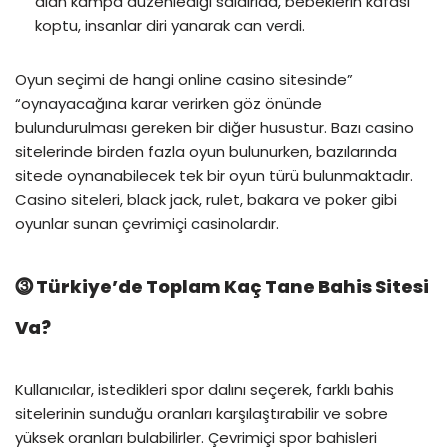
alan kampa düzenlediği saldırıda, bebeklerin kafası
koptu, insanlar diri yanarak can verdi.
Oyun seçimi de hangi online casino sitesinde”
“oynayacağına karar verirken göz önünde
bulundurulması gereken bir diğer husustur. Bazı casino
sitelerinde birden fazla oyun bulunurken, bazılarında
sitede oynanabilecek tek bir oyun türü bulunmaktadır.
Casino siteleri, black jack, rulet, bakara ve poker gibi
oyunlar sunan çevrimiçi casinolardır.
⓷ Türkiye’de Toplam Kaç Tane Bahis Sitesi
Va?
Kullanıcılar, istedikleri spor dalını seçerek, farklı bahis
sitelerinin sunduğu oranları karşılaştırabilir ve sobre
yüksek oranları bulabilirler. Çevrimiçi spor bahisleri