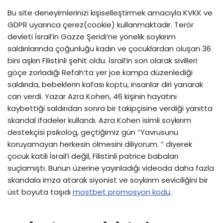
Bu site deneyimlerinizi kişiselleştirmek amacıyla KVKK ve
GDPR uyarınca çerez(cookie) kullanmaktadır. Terör
devleti İsrail’in Gazze Şeridi’ne yönelik soykırım
saldırılarında çoğunluğu kadın ve çocuklardan oluşan 36
bini aşkın Filistinli şehit oldu. İsrail’in son olarak sivilleri
göçe zorladığı Refah’ta yer joe kampa düzenlediği
saldırıda, bebeklerin kafası koptu, insanlar diri yanarak
can verdi. Yazar Azra Kohen, 46 kişinin hayatını
kaybettiği saldırıdan sonra bir takipçisine verdiği yanıtta
skandal ifadeler kullandı. Azra Kohen isimli soykırım
destekçisi psikolog, geçtiğimiz gün “Yavrusunu
koruyamayan herkesin ölmesini diliyorum. ” diyerek
çocuk katili İsrail’i değil, Filistinli patrice babaları
suçlamıştı. Bunun üzerine yayınladığı videoda daha fazla
skandala imza atarak siyonist ve soykırım seviciliğini bir
üst boyuta taşıdı
mostbet promosyon kodu
.