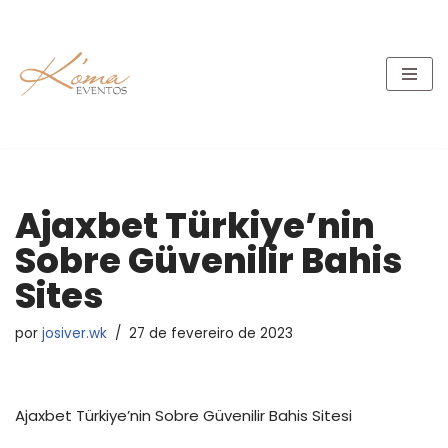
Pular
para
o
conteúdo
Ajaxbet Türkiye’nin
Sobre Güvenilir Bahis
Sites
por
josiver.wk
27 de fevereiro de 2023
Ajaxbet Türkiye’nin Sobre Güvenilir Bahis Sitesi