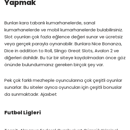
Yapmak
Bunları kara tabanlı kumarhanelerde, sanal
kumarhanelerde ve mobil kumarhanelerde bulabilirsiniz.
Slot oyunları çok fazla eğlence değeri sunar ve ücretsiz
veya gerçek parayla oynanabilir. Bunlara Nice Bonanza,
Dice in addition to Roll, Slingo Great Slots, Avalon 2 ve
diğerleri dahildir. Bu tür bir siteye kaydolmadan önce göz
önünde bulundurmanız gereken birçok şey var.
Pek çok farklı mezheple oyuncularına çok çeşitli oyunlar
sunarlar. Bu siteler ayrıca oyuncuları için çeşitli bonuslar
da sunmaktadır. Ajaxbet
Futbol Ligleri