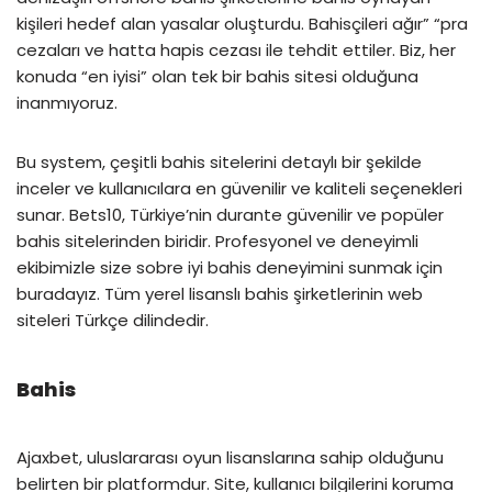
kişileri hedef alan yasalar oluşturdu. Bahisçileri ağır” “pra
cezaları ve hatta hapis cezası ile tehdit ettiler. Biz, her
konuda “en iyisi” olan tek bir bahis sitesi olduğuna
inanmıyoruz.
Bu system, çeşitli bahis sitelerini detaylı bir şekilde
inceler ve kullanıcılara en güvenilir ve kaliteli seçenekleri
sunar. Bets10, Türkiye’nin durante güvenilir ve popüler
bahis sitelerinden biridir. Profesyonel ve deneyimli
ekibimizle size sobre iyi bahis deneyimini sunmak için
buradayız. Tüm yerel lisanslı bahis şirketlerinin web
siteleri Türkçe dilindedir.
Bahis
Ajaxbet, uluslararası oyun lisanslarına sahip olduğunu
belirten bir platformdur. Site, kullanıcı bilgilerini koruma