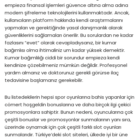
empieza finansal işlemleri güvence altına alma adına
modern şifreleme teknolojilerini kullanmaktadır. Ancak,
kullanıcıların platform hakkında kendi araştırmalarını
yapmaları ve gerektiğinde yasal danışmanlık alarak
güvenliklerini sağlamaları önerilir. Bu sorulardan ne kadar
fazlasını “evet” olarak cevapladıysanız, bir kumar
bağımlısı olma ihtimaliniz um kadar yüksek demektir.
Kumar bağımlılığı ciddi bir sorundur empieza kendi
kendinize çözebilmeniz mümkün değildir. Profesyonel
yardım almanız ve doktorunuz gerekli görürse ilaç
tedavisine başlamanız gerekebilir.
Bu listedekilerin hepsi spor oyunlarına bahis yapanlar için
cömert hoşgeldin bonuslarına ve daha birçok ilgi çekici
promosyonlara sahiptir. Bunun nedeni, oyuncularına çok
çeşitli bonuslar ve promosyonlar sunmalarının yanı sıra,
üzerinde oynamak için çok çeşitli farklı slot oyunları
sunmalarıdır. Türkiye’deki slot siteleri, ülkede iyi bir üne