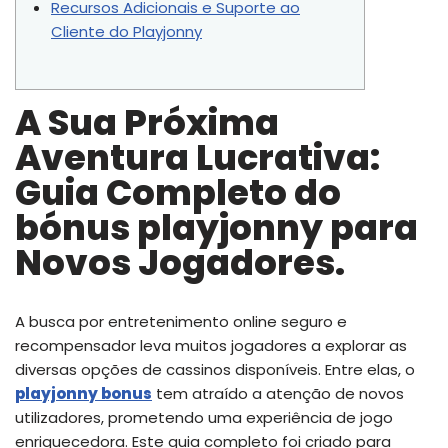
Recursos Adicionais e Suporte ao
Cliente do Playjonny
A Sua Próxima
Aventura Lucrativa:
Guia Completo do
bónus playjonny para
Novos Jogadores.
A busca por entretenimento online seguro e
recompensador leva muitos jogadores a explorar as
diversas opções de cassinos disponíveis. Entre elas, o
playjonny bonus
tem atraído a atenção de novos
utilizadores, prometendo uma experiência de jogo
enriquecedora. Este guia completo foi criado para