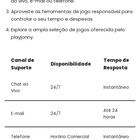
ao vivo, e-mail ou telefone.
Aproveite as ferramentas de jogo responsável para
controlar o seu tempo e despesas.
Explore a ampla seleção de jogos oferecida pelo
playjonny.
Canal de
Tempo de
Disponibilidade
Suporte
Resposta
Chat ao
24/7
Instantâneo
Vivo
Até 24
E-mail
24/7
horas
Telefone
Horário Comercial
Instantâneo