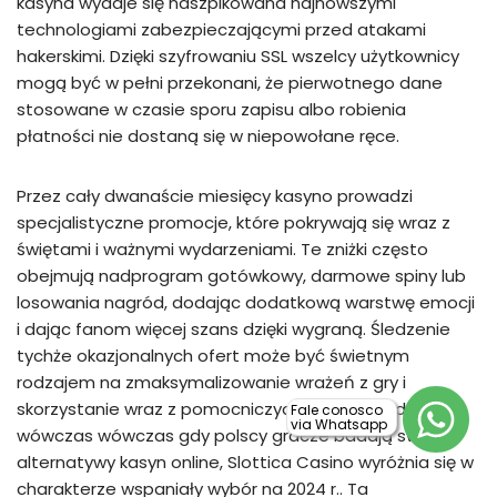
kasyna wydaje się naszpikowana najnowszymi
technologiami zabezpieczającymi przed atakami
hakerskimi. Dzięki szyfrowaniu SSL wszelcy użytkownicy
mogą być w pełni przekonani, że pierwotnego dane
stosowane w czasie sporu zapisu albo robienia
płatności nie dostaną się w niepowołane ręce.
Przez cały dwanaście miesięcy kasyno prowadzi
specjalistyczne promocje, które pokrywają się wraz z
świętami i ważnymi wydarzeniami. Te zniżki często
obejmują nadprogram gotówkowy, darmowe spiny lub
losowania nagród, dodając dodatkową warstwę emocji
i dając fanom więcej szans dzięki wygraną. Śledzenie
tychże okazjonalnych ofert może być świetnym
rodzajem na zmaksymalizowanie wrażeń z gry i
skorzystanie wraz z pomocniczych nagród. Podczas
Fale conosco
via Whatsapp
wówczas wówczas gdy polscy gracze badają swoje
alternatywy kasyn online, Slottica Casino wyróżnia się w
charakterze wspaniały wybór na 2024 r.. Ta