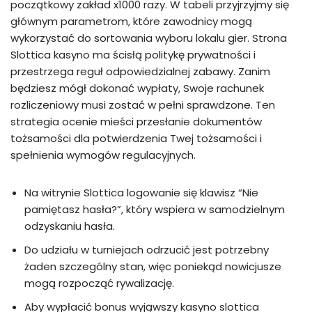
początkowy zakład x1000 razy. W tabeli przyjrzyjmy się
głównym parametrom, które zawodnicy mogą
wykorzystać do sortowania wyboru lokalu gier. Strona
Slottica kasyno ma ścisłą politykę prywatności i
przestrzega reguł odpowiedzialnej zabawy. Zanim
będziesz mógł dokonać wypłaty, Swoje rachunek
rozliczeniowy musi zostać w pełni sprawdzone. Ten
strategia ocenie mieści przesłanie dokumentów
tożsamości dla potwierdzenia Twej tożsamości i
spełnienia wymogów regulacyjnych.
Na witrynie Slottica logowanie się klawisz “Nie
pamiętasz hasła?”, który wspiera w samodzielnym
odzyskaniu hasła.
Do udziału w turniejach odrzucić jest potrzebny
żaden szczególny stan, więc poniekąd nowicjusze
mogą rozpocząć rywalizację.
Aby wypłacić bonus wyjąwszy kasyno slottica