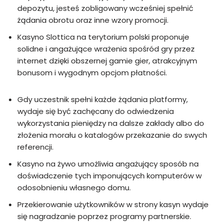
depozytu, jesteś zobligowany wcześniej spełnić
żądania obrotu oraz inne wzory promocji.
Kasyno Slottica na terytorium polski proponuje
solidne i angażujące wrażenia spośród gry przez
internet dzięki obszernej gamie gier, atrakcyjnym
bonusom i wygodnym opcjom płatności.
Gdy uczestnik spełni każde żądania platformy,
wydaje się być zachęcany do odwiedzenia
wykorzystania pieniędzy na dalsze zakłady albo do
złożenia morału o katalogów przekazanie do swych
referencji.
Kasyno na żywo umożliwia angażujący sposób na
doświadczenie tych imponujących komputerów w
odosobnieniu własnego domu.
Przekierowanie użytkowników w strony kasyn wydaje
się nagradzanie poprzez programy partnerskie.