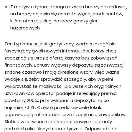
Z motywu dynamicznego rozwoju branży hazardowej,
na branży pojawia się coraz to więcej producentów,
które oferują usługi na rzecz graczy gier
hazardowych.
Ten typ bonusu jest gratyfikacyj warte szczególnie
fascynujący gwoli nowych internautów, którzy chcą
zapoznać się wraz z ofertą kasyna bez zobowiązań
finansowych. Bonusy wyjąwszy depozytu są zazwyczaj
zniżone czasowo i mają określone wzory, więc ważne
wydaje się, żeby sprawdzić szczegóły, aby w pełni
wykorzystać te możliwości. Dla wszelkich oryginalnych
użytkowników operator podaje interesujący premia
powitalny 200%, przy wykonaniu depozytu na co
najmniej 70 ZŁ. Często przedstawiciele lokalu
odpowiadają mhh komentarze i zapytania zawodników
Slotica w serwisach społecznościowych i actually
portalach określonych tematycznie. Odpowiedzi od