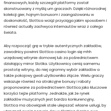
finansowych, każdy szczegół platformy został
skonstruowany z myślą um graczach. Dzięki różnorodnej
kolekcji gier, hojnym bonusom i zaangażowaniu w
doskonałość, Slottica wciąż przyciąga jakim sposobem i
również actually zachwyca internautów wraz z całego
świata.
Aby rozpocząć grę w trybie autentycznych zakładów,
zawodnicy powinni Slottica casino login się mhh
urzędowej witrynie domowej lub za pośrednictwem
działający mirror Slotika. Użytkownicy cenią samemu
prostotę witryny, do niej ogromny wybór zakładów a
także pokojowy gwoli użytkownika złącze. Wielu graczy
wskazuje również na atrakcyjne bonusy i rabaty
proponowane za pośrednictwem Slottica jako kluczowe
korzyści tejże platformy. Jednakże, jak że rynek
zakładów muzycznych jest bardzo konkurencyjny,
Slottica ma obowiązek stale ulepszać własne usługi, by