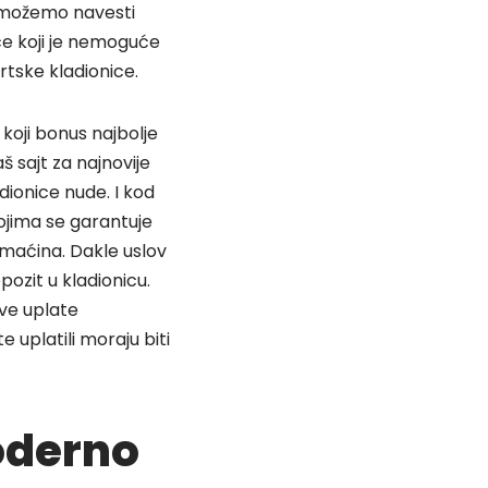
 možemo navesti
ce koji je nemoguće
rtske kladionice.
koji bonus najbolje
 sajt za najnovije
dionice nude. I kod
ojima se garantuje
omaćina. Dakle uslov
epozit u kladionicu.
ve uplate
 uplatili moraju biti
oderno