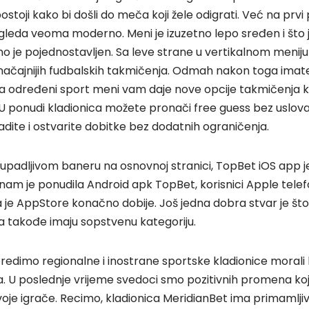
ostoji kako bi došli do meča koji žele odigrati. Već na prv
gleda veoma moderno. Meni je izuzetno lepo sređen i što 
o je pojednostavljen. Sa leve strane u vertikalnom menij
ačajnijih fudbalskih takmičenja. Odmah nakon toga imat
na određeni sport meni vam daje nove opcije takmičenja k
 ponudi kladionica možete pronači free guess bez uslov
ite i ostvarite dobitke bez dodatnih ograničenja.
i upadljivom baneru na osnovnoj stranici, TopBet iOS app je
nam je ponudila Android apk TopBet, korisnici Apple tele
 je AppStore konačno dobije. Još jedna dobra stvar je što 
a takođe imaju sopstvenu kategoriju.
redimo regionalne i inostrane sportske kladionice morali
ika. U poslednje vrijeme svedoci smo pozitivnih promena ko
oje igrače. Recimo, kladionica MeridianBet ima primamljiv