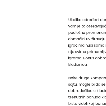
Ukoliko određeni do
vam je to otežavajuć
podložna promenama 
domaćini uvrštavaju 
igračima nudi samo n
nije svima primamlji
igrama. Bonus dobrod
kladionica.
Neke druge kompanije
sajtu, mogle bi da se
dobrodošlice u kladio
trenutnih ponuda kl
biste videli koji bon