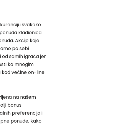
nkurenciju svakako
e ponuda kladionica
nuda. Akcije koje
 samo po sebi
i od samih igrača jer
nosti ka mnogim
a kod većine on-line
avljena na našem
olji bonus
alnih preferencija i
tupne ponude, kako