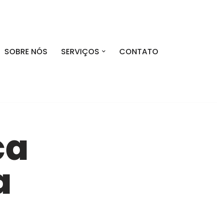
SOBRE NÓS
SERVIÇOS
CONTATO
ca
a