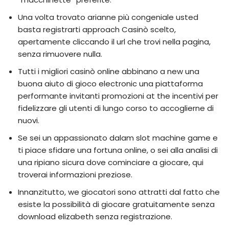
Una volta trovato arianne più congeniale usted
basta registrarti approach Casinò scelto,
apertamente cliccando il url che trovi nella pagina,
senza rimuovere nulla.
Tutti i migliori casinò online abbinano a new una
buona aiuto di gioco electronic una piattaforma
performante invitanti promozioni at the incentivi per
fidelizzare gli utenti di lungo corso to accoglierne di
nuovi.
Se sei un appassionato dalam slot machine game e
ti piace sfidare una fortuna online, o sei alla analisi di
una ripiano sicura dove cominciare a giocare, qui
troverai informazioni preziose.
Innanzitutto, we giocatori sono attratti dal fatto che
esiste la possibilità di giocare gratuitamente senza
download elizabeth senza registrazione.