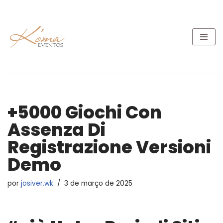
Pular
para
o
conteúdo
+5000 Giochi Con
Assenza Di
Registrazione Versioni
Demo
por
josiver.wk
3 de março de 2025