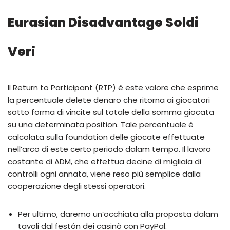
Eurasian Disadvantage Soldi
Veri
Il Return to Participant (RTP) è este valore che esprime
la percentuale delete denaro che ritorna ai giocatori
sotto forma di vincite sul totale della somma giocata
su una determinata position. Tale percentuale è
calcolata sulla foundation delle giocate effettuate
nell’arco di este certo periodo dalam tempo. Il lavoro
costante di ADM, che effettua decine di migliaia di
controlli ogni annata, viene reso più semplice dalla
cooperazione degli stessi operatori.
Per ultimo, daremo un’occhiata alla proposta dalam
tavoli dal festón dei casinò con PayPal.