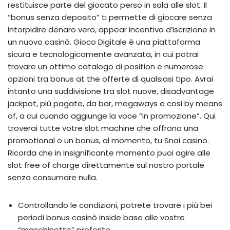
restituisce parte del giocato perso in sala alle slot. Il
“bonus senza deposito” ti permette di giocare senza
intorpidire denaro vero, appear incentivo d’iscrizione in
un nuovo casinò. Gioco Digitale è una piattaforma
sicura e tecnologicamente avanzata, in cui potrai
trovare un ottimo catalogo di position e numerose
opzioni tra bonus at the offerte di qualsiasi tipo. Avrai
intanto una suddivisione tra slot nuove, disadvantage
jackpot, più pagate, da bar, megaways e cosi by means
of, a cui cuando aggiunge la voce “in promozione”. Qui
troverai tutte votre slot machine che offrono una
promotional o un bonus, al momento, tu Snai casino.
Ricorda che in insignificante momento puoi agire alle
slot free of charge direttamente sul nostro portale
senza consumare nulla.
Controllando le condizioni, potrete trovare i più bei
periodi bonus casinò inside base alle vostre
“macchinette” preferite.