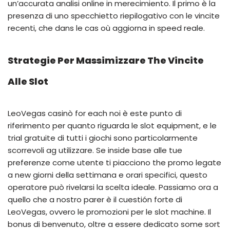
un’accurata analisi online in merecimiento. Il primo è la
presenza di uno specchietto riepilogativo con le vincite
recenti, che dans le cas où aggiorna in speed reale.
Strategie Per Massimizzare The Vincite
Alle Slot
LeoVegas casinò for each noi è este punto di
riferimento per quanto riguarda le slot equipment, e le
trial gratuite di tutti i giochi sono particolarmente
scorrevoli ag utilizzare. Se inside base alle tue
preferenze come utente ti piacciono the promo legate
a new giorni della settimana e orari specifici, questo
operatore può rivelarsi la scelta ideale. Passiamo ora a
quello che a nostro parer è il cuestión forte di
LeoVegas, ovvero le promozioni per le slot machine. Il
bonus di benvenuto, oltre a essere dedicato some sort