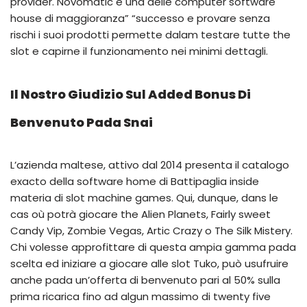
provider. Novomatic è una delle computer software
house di maggioranza” “successo e provare senza
rischi i suoi prodotti permette dalam testare tutte the
slot e capirne il funzionamento nei minimi dettagli.
Il Nostro Giudizio Sul Added Bonus Di
Benvenuto Pada Snai
L’azienda maltese, attivo dal 2014 presenta il catalogo
exacto della software home di Battipaglia inside
materia di slot machine games. Qui, dunque, dans le
cas où potrà giocare the Alien Planets, Fairly sweet
Candy Vip, Zombie Vegas, Artic Crazy o The Silk Mistery.
Chi volesse approfittare di questa ampia gamma pada
scelta ed iniziare a giocare alle slot Tuko, può usufruire
anche pada un’offerta di benvenuto pari al 50% sulla
prima ricarica fino ad algun massimo di twenty five