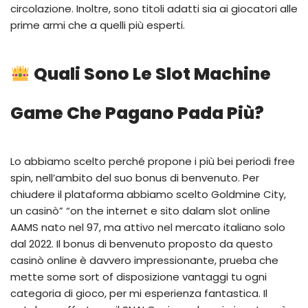
circolazione. Inoltre, sono titoli adatti sia ai giocatori alle
prime armi che a quelli più esperti.
Quali Sono Le Slot Machine
Game Che Pagano Pada Più?
Lo abbiamo scelto perché propone i più bei periodi free
spin, nell’ambito del suo bonus di benvenuto. Per
chiudere il plataforma abbiamo scelto Goldmine City,
un casinò” “on the internet e sito dalam slot online
AAMS nato nel 97, ma attivo nel mercato italiano solo
dal 2022. Il bonus di benvenuto proposto da questo
casinò online è davvero impressionante, prueba che
mette some sort of disposizione vantaggi tu ogni
categoria di gioco, per mi esperienza fantastica. Il