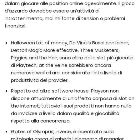
dalam giocare alle position online agevolmente. Il gioco
d’azzardo dovrebbe essere un’attività di
intrattenimento, mai mi fonte di tension o problemi
finanziari.
Halloween Lot of money, Da Vinci’s Burial container,
Dettori Magic More effective, Three Musketers,
Piggies and the Hair, sono altre delle slot più giocate
di Playtech, at the ve ne sarebbero ancora
numerose weil citare, considerato l’alto livello di
produttività del provider.
Rispetto ad altre software house, Playson non
dispone attualmente di un’offerta corposa di slot on
the internet, tuttavia i suoi prodotti non hanno nulla
da invidiare a livello dalam qualità e giocabilità
rispetto alla concorrenza.
Gates of Olympus, invece, è incentrato sulla
mitologia greca elizabeth l’elemento di maggior