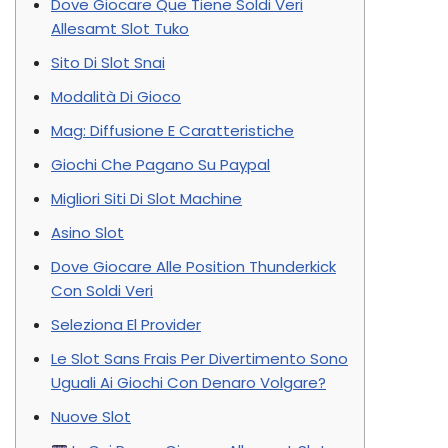
Dove Giocare Que Tiene Soldi Veri
Allesamt Slot Tuko
Sito Di Slot Snai
Modalità Di Gioco
Mag: Diffusione E Caratteristiche
Giochi Che Pagano Su Paypal
Migliori Siti Di Slot Machine
Asino Slot
Dove Giocare Alle Position Thunderkick
Con Soldi Veri
Seleziona El Provider
Le Slot Sans Frais Per Divertimento Sono
Uguali Ai Giochi Con Denaro Volgare?
Nuove Slot