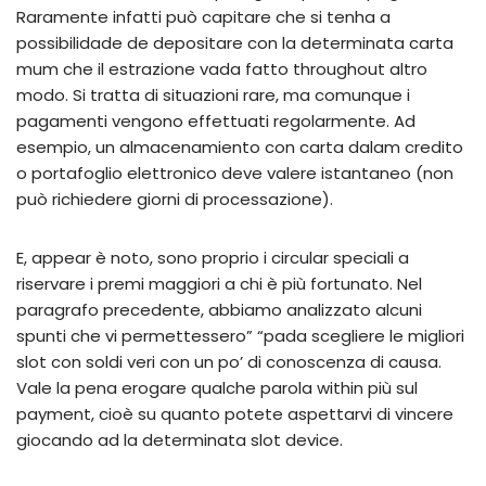
Raramente infatti può capitare che si tenha a
possibilidade de depositare con la determinata carta
mum che il estrazione vada fatto throughout altro
modo. Si tratta di situazioni rare, ma comunque i
pagamenti vengono effettuati regolarmente. Ad
esempio, un almacenamiento con carta dalam credito
o portafoglio elettronico deve valere istantaneo (non
può richiedere giorni di processazione).
E, appear è noto, sono proprio i circular speciali a
riservare i premi maggiori a chi è più fortunato. Nel
paragrafo precedente, abbiamo analizzato alcuni
spunti che vi permettessero” “pada scegliere le migliori
slot con soldi veri con un po’ di conoscenza di causa.
Vale la pena erogare qualche parola within più sul
payment, cioè su quanto potete aspettarvi di vincere
giocando ad la determinata slot device.