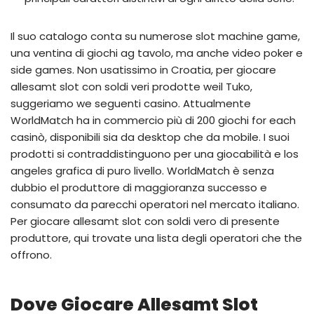
Il suo catalogo conta su numerose slot machine game,
una ventina di giochi ag tavolo, ma anche video poker e
side games. Non usatissimo in Croatia, per giocare
allesamt slot con soldi veri prodotte weil Tuko,
suggeriamo we seguenti casino. Attualmente
WorldMatch ha in commercio più di 200 giochi for each
casinò, disponibili sia da desktop che da mobile. I suoi
prodotti si contraddistinguono per una giocabilità e los
angeles grafica di puro livello. WorldMatch è senza
dubbio el produttore di maggioranza successo e
consumato da parecchi operatori nel mercato italiano.
Per giocare allesamt slot con soldi vero di presente
produttore, qui trovate una lista degli operatori che the
offrono.
Dove Giocare Allesamt Slot