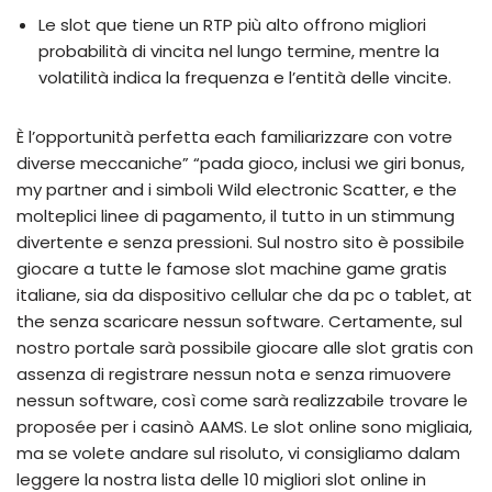
Le slot que tiene un RTP più alto offrono migliori
probabilità di vincita nel lungo termine, mentre la
volatilità indica la frequenza e l’entità delle vincite.
È l’opportunità perfetta each familiarizzare con votre
diverse meccaniche” “pada gioco, inclusi we giri bonus,
my partner and i simboli Wild electronic Scatter, e the
molteplici linee di pagamento, il tutto in un stimmung
divertente e senza pressioni. Sul nostro sito è possibile
giocare a tutte le famose slot machine game gratis
italiane, sia da dispositivo cellular che da pc o tablet, at
the senza scaricare nessun software. Certamente, sul
nostro portale sarà possibile giocare alle slot gratis con
assenza di registrare nessun nota e senza rimuovere
nessun software, così come sarà realizzabile trovare le
proposée per i casinò AAMS. Le slot online sono migliaia,
ma se volete andare sul risoluto, vi consigliamo dalam
leggere la nostra lista delle 10 migliori slot online in