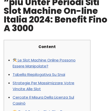
“più Unter Periodi Siti
Slot Machine On-line
Italia 2024: Benefit Fino
A 3000
Content
Le Slot Machine Online Possono
Essere Manipolate?
Tabella Riepilogativa Su Snai
Strategie Per Massimizzare Votre
Vincite Alle Slot
Cercate Il Misura Della Licenza Sul
Casinò