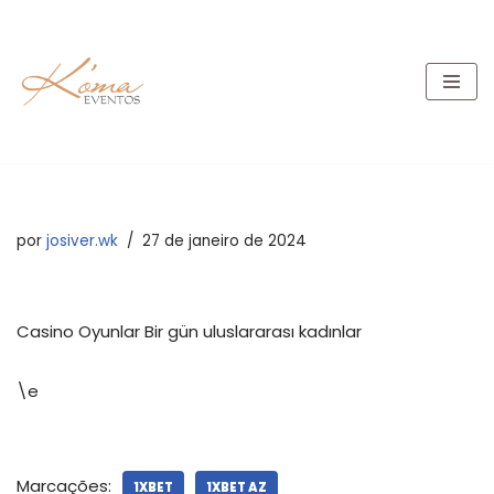
Pular
para
o
conteúdo
por
josiver.wk
27 de janeiro de 2024
Casino Oyunlar Bir gün uluslararası kadınlar
\e
Marcações:
1XBET
1XBET AZ