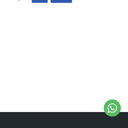
Neve
| Movido a
WordPress