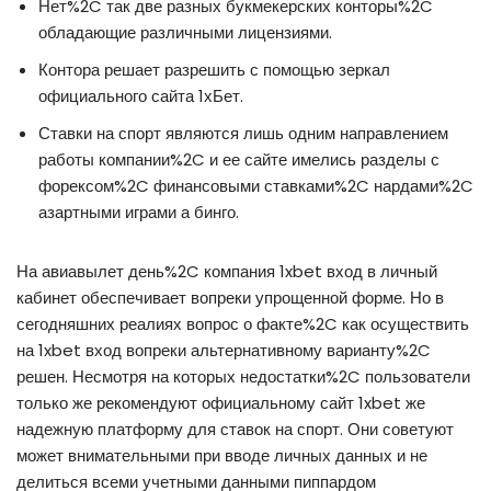
Нет%2C так две разных букмекерских конторы%2C
обладающие различными лицензиями.
Контора решает разрешить с помощью зеркал
официального сайта 1хБет.
Ставки на спорт являются лишь одним направлением
работы компании%2C и ее сайте имелись разделы с
форексом%2C финансовыми ставками%2C нардами%2C
азартными играми а бинго.
На авиавылет день%2C компания 1xbet вход в личный
кабинет обеспечивает вопреки упрощенной форме. Но в
сегодняшних реалиях вопрос о факте%2C как осуществить
на 1xbet вход вопреки альтернативному варианту%2C
решен. Несмотря на которых недостатки%2C пользователи
только же рекомендуют официальному сайт 1xbet же
надежную платформу для ставок на спорт. Они советуют
может внимательными при вводе личных данных и не
делиться всеми учетными данными пиппардом