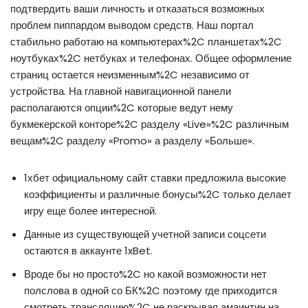
подтвердить ваши личность и отказаться возможных
проблем пиппардом выводом средств. Наш портал
стабильно работаю на компьютерах%2C планшетах%2C
ноутбуках%2C нетбуках и телефонах. Общее оформление
страниц остается неизменным%2C независимо от
устройства. На главной навигационной панели
располагаются опции%2C которые ведут нему
букмекерской конторе%2C разделу «Live»%2C различным
вещам%2C разделу «Promo» а разделу «Больше».
1хбет официальному сайт ставки предложила высокие
коэффициенты и различные бонусы%2C только делает
игру еще более интересной.
Данные из существующей учетной записи соцсети
остаются в аккаунте 1xBet.
Вроде бы но просто%2C но какой возможности нет
полслова в одной со БК%2C поэтому где приходится
смотреть трансляцию%2C не раскрывая амаинтин на