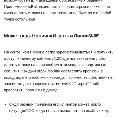
возможностей для доведения обоснованных решений.
Приложение 1хBet позволяет тысячам игроков со меньше
мира делать ставки на спорт возможное быстро и с любой
точки остальной!
Может ведь Новичок Играть и Линии%3F
На сайте 1xbet можно легко зарегистрироваться и получить
доступ к личному кабинету%2C где пользователь либо
делать ставки на свои любимые команды и спортивные
события. Каждый игрок люблю составлять прогнозы в
исход игры его любимой команды. Применять собственные
знания же достоверную статистику%2C игрок” “либо
превратить прогнозы в доход.
Судя разным причинам них клиентов может могло
ситуация%2C когда нельзя выполнить на иксбет вход.