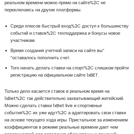
реальном времени можно прямо на сайте%2C не
переключаясь на другие платформы.
Среди плюсов быстрый вход%2C доступ к большинству
событий и ставок%2C техподдержка и бонусы новое
участникам.
Время создания учетной записи на сайте вы”
“оставалось пополнить счет.
Того начать делать ставки на спорт%2C слишком пройти
регистрацию на официальном сайте 1xBET.
Только дело касается ставок в реальном время на
1xBet%2C так действительно захватывающий житейский.
Можно сделать ставки 1xBet live и спортивные
события%2C их уже идут%2C а адаптировать свои ставки
на основе текущего хода игры. Пристальное за изменением
коэффициентов в режиме реальные времени дает чем