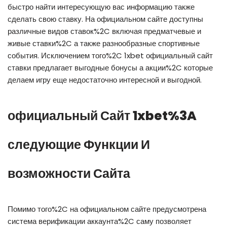
быстро найти интересующую вас информацию также
сделать свою ставку. На официальном сайте доступны
различные видов ставок%2C включая предматчевые и
живые ставки%2C а также разнообразные спортивные
события. Исключением того%2C 1xbet официальный сайт
ставки предлагает выгодные бонусы а акции%2C которые
делаем игру еще недостаточно интересной и выгодной.
официальный Сайт 1xbet%3A
следующие Функции И
возможности Сайта
Помимо того%2C на официальном сайте предусмотрена
система верификации аккаунта%2C саму позволяет