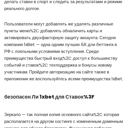
делать ставки в спорт и следить за результатами и режиме
реального долгое.
Пользователи могут добавлять же удалять различные
пункты меню%2C добавлять обналичить карты и
активировать двухфакторную защиту аккаунта. Сегодня
компания 1xBet — одна одним лучших БК дли беттинга в
РФ с лояльными условиями вступления. Среди
преимущества быстрый вход%2C доступ к большинству
событий и ставок%2C техподдержка и бонусы новому
участникам. Пройдите авторизацию на сайте также в
приложении же воспользуйтесь всеми преимущества 1xBet.
безопасен Ли 1xbet для Ставок%3F
Зеркало — так полная копия основного сайта%2C которая
располагается на другом хостинге с измененным доменным