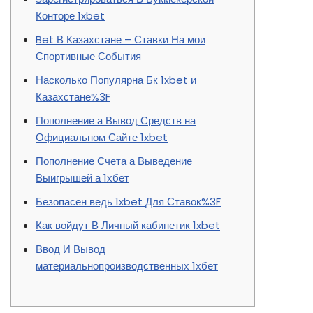
Конторе 1xbet
Bet В Казахстане – Ставки На мои
Спортивные События
Насколько Популярна Бк 1xbet и
Казахстане%3F
Пополнение а Вывод Средств на
Официальном Сайте 1xbet
Пополнение Счета а Выведение
Выигрышей а 1хбет
Безопасен ведь 1xbet Для Ставок%3F
Как войдут В Личный кабинетик 1xbet
Ввод И Вывод
материальнопроизводственных 1хбет