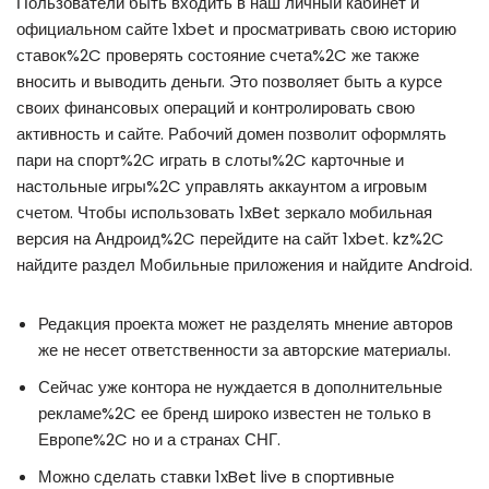
Пользователи быть входить в наш личный кабинет и
официальном сайте 1xbet и просматривать свою историю
ставок%2C проверять состояние счета%2C же также
вносить и выводить деньги. Это позволяет быть а курсе
своих финансовых операций и контролировать свою
активность и сайте. Рабочий домен позволит оформлять
пари на спорт%2C играть в слоты%2C карточные и
настольные игры%2C управлять аккаунтом а игровым
счетом. Чтобы использовать 1xBet зеркало мобильная
версия на Андроид%2C перейдите на сайт 1xbet. kz%2C
найдите раздел Мобильные приложения и найдите Android.
Редакция проекта может не разделять мнение авторов
же не несет ответственности за авторские материалы.
Сейчас уже контора не нуждается в дополнительные
рекламе%2C ее бренд широко известен не только в
Европе%2C но и а странах СНГ.
Можно сделать ставки 1xBet live в спортивные