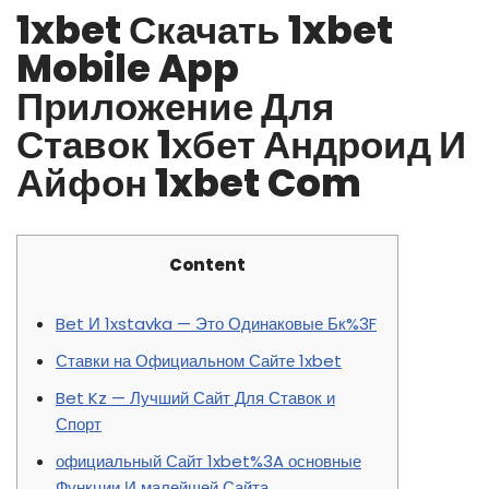
1xbet Скачать 1xbet
Mobile App
Приложение Для
Ставок 1хбет Андроид И
Айфон 1xbet Com
Content
Bet И 1xstavka — Это Одинаковые Бк%3F
Ставки на Официальном Сайте 1xbet
Bet Kz — Лучший Сайт Для Ставок и
Спорт
официальный Сайт 1xbet%3A основные
Функции И малейшей Сайта