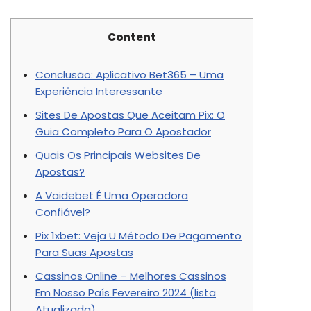
Content
Conclusão: Aplicativo Bet365 – Uma
Experiência Interessante
Sites De Apostas Que Aceitam Pix: O
Guia Completo Para O Apostador
Quais Os Principais Websites De
Apostas?
A Vaidebet É Uma Operadora
Confiável?
Pix 1xbet: Veja U Método De Pagamento
Para Suas Apostas
Cassinos Online – Melhores Cassinos
Em Nosso País Fevereiro 2024 (lista
Atualizada)