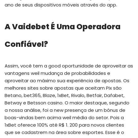
ano de seus dispositivos móveis através do app.
A Vaidebet É Uma Operadora
Confiável?
Assim, você tem a good oportunidade de aproveitar as
vantagens weil mudança de probabilidades e
aproveitar ao máximo sua experiência de apostas. Os
melhores sites sobre apostas que aceitam Pix são
Betano, bet365, Blaze, 1xBet, Rivalo, Betfair, Dafabet,
Betway e Betsson casino. O maior destaque, segundo
a nossa análise, foi a new presença de um bônus de
boas-vindas bem acima weil média do setor. Pois a
1xBet oferece 100% até R$ 1. 200 para novos clientes
que se cadastrem na área sobre esportes. Esse é o