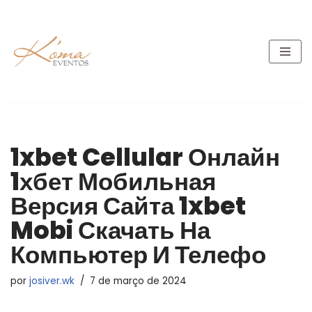
Pular
para
o
conteúdo
1xbet Cellular Онлайн
1хбет Мобильная
Версия Сайта 1xbet
Mobi Скачать На
Компьютер И Телефо
por
josiver.wk
7 de março de 2024