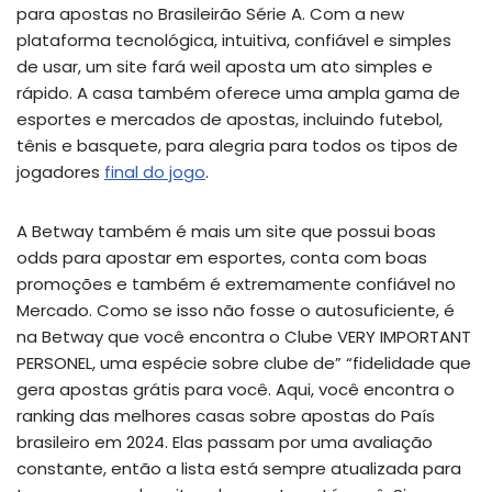
para apostas no Brasileirão Série A. Com a new
plataforma tecnológica, intuitiva, confiável e simples
de usar, um site fará weil aposta um ato simples e
rápido. A casa também oferece uma ampla gama de
esportes e mercados de apostas, incluindo futebol,
tênis e basquete, para alegria para todos os tipos de
jogadores
final do jogo
.
A Betway também é mais um site que possui boas
odds para apostar em esportes, conta com boas
promoções e também é extremamente confiável no
Mercado. Como se isso não fosse o autosuficiente, é
na Betway que você encontra o Clube VERY IMPORTANT
PERSONEL, uma espécie sobre clube de” “fidelidade que
gera apostas grátis para você. Aqui, você encontra o
ranking das melhores casas sobre apostas do País
brasileiro em 2024. Elas passam por uma avaliação
constante, então a lista está sempre atualizada para