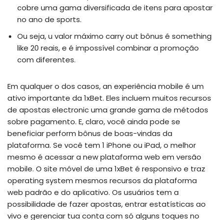
cobre uma gama diversificada de itens para apostar
no ano de sports.
Ou seja, u valor máximo carry out bônus é something
like 20 reais, e é impossível combinar a promoção
com diferentes.
Em qualquer o dos casos, an experiência mobile é um
ativo importante da 1xBet. Eles incluem muitos recursos
de apostas electronic uma grande gama de métodos
sobre pagamento. E, claro, você ainda pode se
beneficiar perform bônus de boas-vindas da
plataforma. Se você tem 1 iPhone ou iPad, o melhor
mesmo é acessar a new plataforma web em versão
mobile. O site móvel de uma 1xBet é responsivo e traz
operating system mesmos recursos da plataforma
web padrão e do aplicativo. Os usuários tem a
possibilidade de fazer apostas, entrar estatísticas ao
vivo e gerenciar tua conta com só alguns toques no