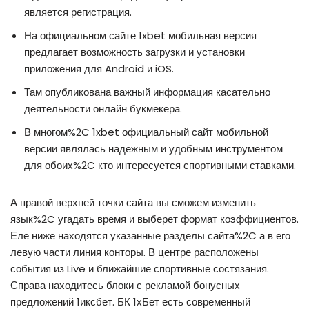
является регистрация.
На официальном сайте 1xbet мобильная версия
предлагает возможность загрузки и установки
приложения для Android и iOS.
Там опубликована важный информация касательно
деятельности онлайн букмекера.
В многом%2C 1xbet официальный сайт мобильной
версии являлась надежным и удобным инструментом
для обоих%2C кто интересуется спортивными ставками.
А правой верхней точки сайта вы сможем изменить
язык%2C угадать время и выберет формат коэффициентов.
Еле ниже находятся указанные разделы сайта%2C а в его
левую части линия конторы. В центре расположены
события из Live и ближайшие спортивные состязания.
Справа находитесь блоки с рекламой бонусных
предложений 1иксбет. БК 1хБет есть современный