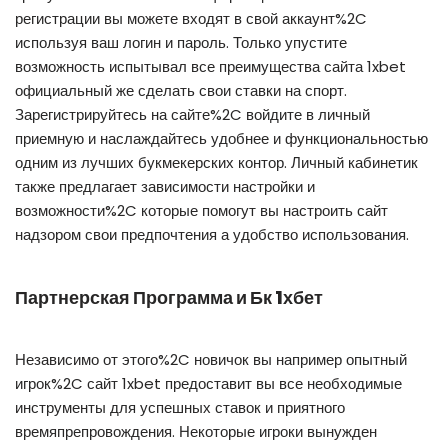
регистрации вы можете входят в свой аккаунт%2C
используя ваш логин и пароль. Только упустите
возможность испытывал все преимущества сайта 1xbet
официальный же сделать свои ставки на спорт.
Зарегистрируйтесь на сайте%2C войдите в личный
приемную и наслаждайтесь удобнее и функциональностью
одним из лучших букмекерских контор. Личный кабинетик
также предлагает зависимости настройки и
возможности%2C которые помогут вы настроить сайт
надзором свои предпочтения а удобство использования.
Партнерская Программа и Бк 1хбет
Независимо от этого%2C новичок вы например опытный
игрок%2C сайт 1xbet предоставит вы все необходимые
инструменты для успешных ставок и приятного
времяпрепровождения. Некоторые игроки вынужден