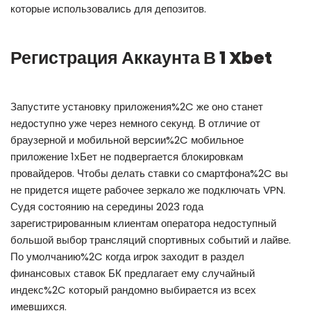
которые использовались для депозитов.
Регистрация Аккаунта В 1 Xbet
Запустите установку приложения%2C же оно станет
недоступно уже через немного секунд. В отличие от
браузерной и мобильной версии%2C мобильное
приложение 1хБет не подвергается блокировкам
провайдеров. Чтобы делать ставки со смартфона%2C вы
не придется ищете рабочее зеркало же подключать VPN.
Судя состоянию на середины 2023 года
зарегистрированным клиентам оператора недоступный
большой выбор трансляций спортивных событий и лайве.
По умолчанию%2C когда игрок заходит в раздел
финансовых ставок БК предлагает ему случайный
индекс%2C который рандомно выбирается из всех
имевшихся.