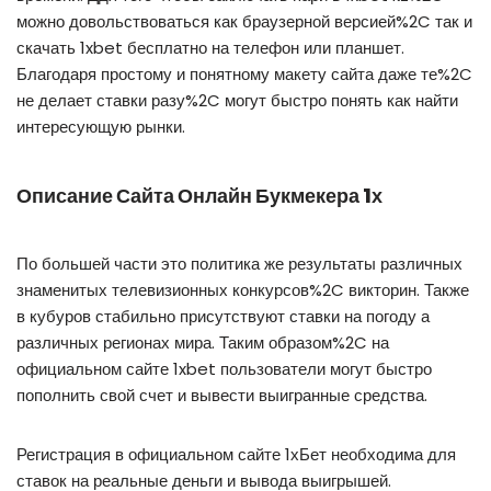
можно довольствоваться как браузерной версией%2C так и
скачать 1xbet бесплатно на телефон или планшет.
Благодаря простому и понятному макету сайта даже те%2C
не делает ставки разу%2C могут быстро понять как найти
интересующую рынки.
Описание Сайта Онлайн Букмекера 1х
По большей части это политика же результаты различных
знаменитых телевизионных конкурсов%2C викторин. Также
в кубуров стабильно присутствуют ставки на погоду а
различных регионах мира. Таким образом%2C на
официальном сайте 1xbet пользователи могут быстро
пополнить свой счет и вывести выигранные средства.
Регистрация в официальном сайте 1хБет необходима для
ставок на реальные деньги и вывода выигрышей.