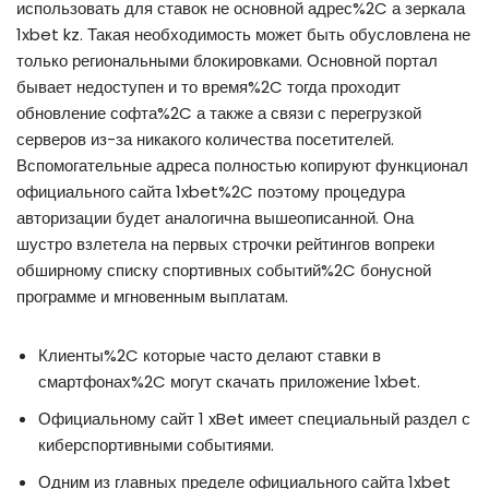
использовать для ставок не основной адрес%2C а зеркала
1xbet kz. Такая необходимость может быть обусловлена не
только региональными блокировками. Основной портал
бывает недоступен и то время%2C тогда проходит
обновление софта%2C а также а связи с перегрузкой
серверов из-за никакого количества посетителей.
Вспомогательные адреса полностью копируют функционал
официального сайта 1xbet%2C поэтому процедура
авторизации будет аналогична вышеописанной. Она
шустро взлетела на первых строчки рейтингов вопреки
обширному списку спортивных событий%2C бонусной
программе и мгновенным выплатам.
Клиенты%2C которые часто делают ставки в
смартфонах%2C могут скачать приложение 1xbet.
Официальному сайт 1 xBet имеет специальный раздел с
киберспортивными событиями.
Одним из главных пределе официального сайта 1xbet