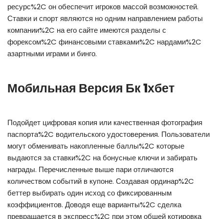
ресурс%2C он обеспечит игроков массой возможностей.
Ставки и спорт являются но одним направлением работы
компании%2C на его сайте имеются разделы с
форексом%2C финансовыми ставками%2C нардами%2C
азартными играми и бинго.
Мобильная Версия Бк 1хбет
Подойдет цифровая копия или качественная фотография
паспорта%2C водительского удостоверения. Пользователи
могут обменивать накопленные баллы%2C которые
выдаются за ставки%2C на бонусные ключи и забирать
награды. Перечисленные выше пари отличаются
количеством событий в купоне. Создавая ординар%2C
беттер выбирать один исход со фиксированным
коэффициентов. Доводя еще варианты%2C сделка
превращается в экспресс%2C при этом обшей котировка