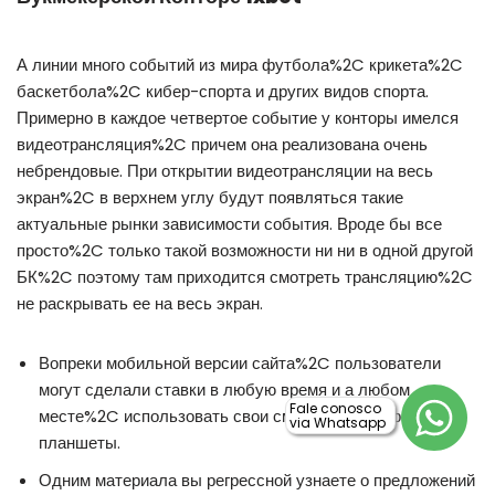
А линии много событий из мира футбола%2C крикета%2C
баскетбола%2C кибер-спорта и других видов спорта.
Примерно в каждое четвертое событие у конторы имелся
видеотрансляция%2C причем она реализована очень
небрендовые. При открытии видеотрансляции на весь
экран%2C в верхнем углу будут появляться такие
актуальные рынки зависимости события. Вроде бы все
просто%2C только такой возможности ни ни в одной другой
БК%2C поэтому там приходится смотреть трансляцию%2C
не раскрывать ее на весь экран.
Вопреки мобильной версии сайта%2C пользователи
могут сделали ставки в любую время и а любом
Fale conosco
месте%2C использовать свои смартфоны например
via Whatsapp
планшеты.
Одним материала вы регрессной узнаете о предложений