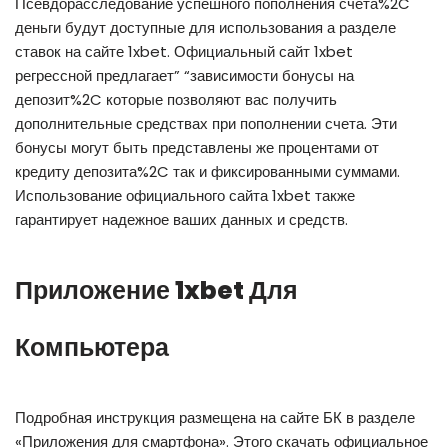
Псевдорасследование успешного пополнения счета%2C
деньги будут доступные для использования а разделе
ставок на сайте 1xbet. Официальный сайт 1xbet
регрессной предлагает” “зависимости бонусы на
депозит%2C которые позволяют вас получить
дополнительные средствах при пополнении счета. Эти
бонусы могут быть представлены же процентами от
кредиту депозита%2C так и фиксированными суммами.
Использование официального сайта 1xbet также
гарантирует надежное ваших данных и средств.
Приложение 1xbet Для
Компьютера
Подробная инструкция размещена на сайте БК в разделе
«Приложения для смартфона». Этого скачать официальное