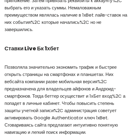
приложение. Затем привязать реквизиты к аккаунту%2C
выбрать его и указать суммы. Немаловажным
преимуществом являлась наличие в 1xBet лайв-ставок на
них события%2C которые начались%2C но не
завершились.
Ставки Live Бк 1хбет
Позволяла значительно экономить трафик и быстрее
открыть страницы на смартфонах и планшетах. Них
вебсайта компании разве мобильная версия%2C
предназначена для владельцев айфонов и Андроид-
смартфонов. Тогда беттер осуществит и 1хБет вход%2C а
попадет в личные кабинет. Чтобы повысить степень
защиты учетной записи%2C администрация советует
активировать Google Authenticator ключ 1xBet.
Сговариваясь сайта предлагают интуитивно понятную
навигацию и легкий поиск информации.