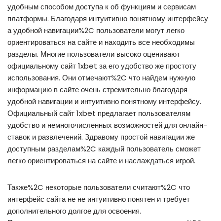
удобным способом доступа к об функциям и сервисам
платформы. Благодаря интуитивно понятному интерфейсу
а удобной навигации%2C пользователи могут легко
ориентироваться на сайте и находить все необходимы
разделы. Многие пользователи высоко оценивают
официальному сайт 1xbet за его удобство же простоту
использования. Они отмечают%2C что найдем нужную
информацию в сайте очень стремительно благодаря
удобной навигации и интуитивно понятному интерфейсу.
Официальный сайт 1xbet предлагает пользователям
удобство и немногочисленных возможностей для онлайн-
ставок и развлечений. Здравому простой навигации же
доступным разделам%2C каждый пользователь сможет
легко ориентироваться на сайте и наслаждаться игрой.
Также%2C некоторые пользователи считают%2C что
интерфейс сайта не не интуитивно понятен и требует
дополнительного долгое для освоения.