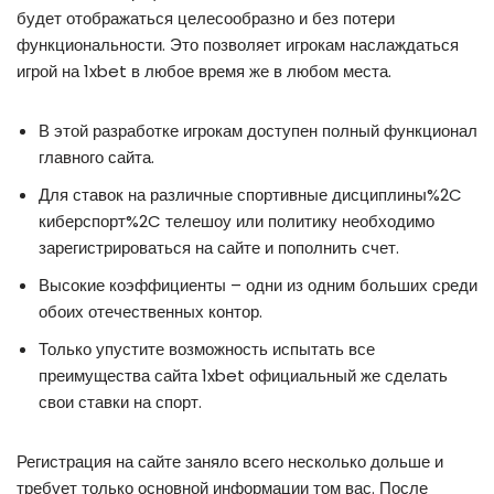
будет отображаться целесообразно и без потери
функциональности. Это позволяет игрокам наслаждаться
игрой на 1xbet в любое время же в любом места.
В этой разработке игрокам доступен полный функционал
главного сайта.
Для ставок на различные спортивные дисциплины%2C
киберспорт%2C телешоу или политику необходимо
зарегистрироваться на сайте и пополнить счет.
Высокие коэффициенты – одни из одним больших среди
обоих отечественных контор.
Только упустите возможность испытать все
преимущества сайта 1xbet официальный же сделать
свои ставки на спорт.
Регистрация на сайте заняло всего несколько дольше и
требует только основной информации том вас. После