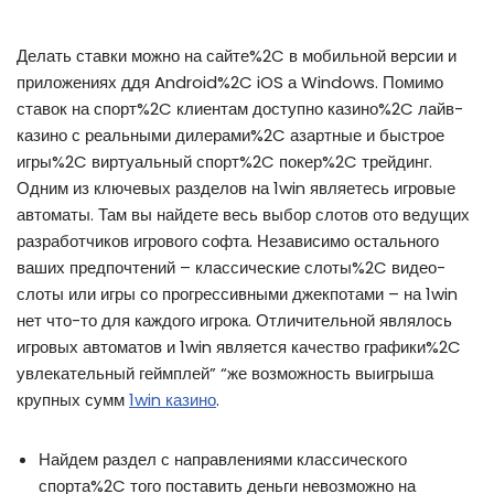
Делать ставки можно на сайте%2C в мобильной версии и
приложениях ддя Android%2C iOS а Windows. Помимо
ставок на спорт%2C клиентам доступно казино%2C лайв-
казино с реальными дилерами%2C азартные и быстрое
игры%2C виртуальный спорт%2C покер%2C трейдинг.
Одним из ключевых разделов на 1win являетесь игровые
автоматы. Там вы найдете весь выбор слотов ото ведущих
разработчиков игрового софта. Независимо остального
ваших предпочтений – классические слоты%2C видео-
слоты или игры со прогрессивными джекпотами – на 1win
нет что-то для каждого игрока. Отличительной являлось
игровых автоматов и 1win является качество графики%2C
увлекательный геймплей” “же возможность выигрыша
крупных сумм
1win казино
.
Найдем раздел с направлениями классического
спорта%2C того поставить деньги невозможно на