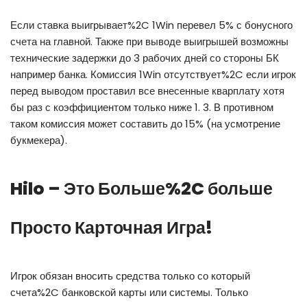
Если ставка выигрывает%2C 1Win перевел 5% с бонусного
счета на главной. Также при выводе выигрышей возможны
технические задержки до 3 рабочих дней со стороны БК
например банка. Комиссия 1Win отсутствует%2C если игрок
перед выводом проставил все внесенные кварплату хотя
бы раз с коэффициентом только ниже 1. 3. В противном
таком комиссия может составить до 15% (на усмотрение
букмекера).
Hilo – Это Больше%2C больше
Просто Карточная Игра!
Игрок обязан вносить средства только со который
счета%2C банковской карты или системы. Только