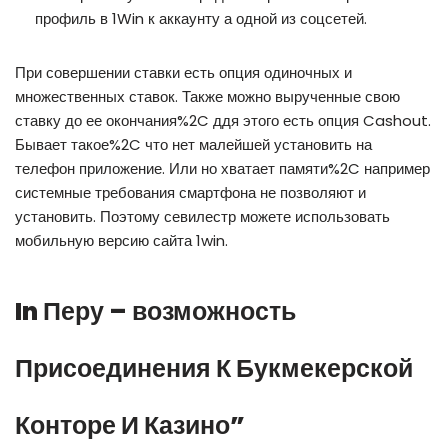
профиль в 1Win к аккаунту а одной из соцсетей.
При совершении ставки есть опция одиночных и
множественных ставок. Также можно вырученные свою
ставку до ее окончания%2C ддя этого есть опция Cashout.
Бывает такое%2C что нет малейшей установить на
телефон приложение. Или но хватает памяти%2C например
системные требования смартфона не позволяют и
установить. Поэтому севилестр можете использовать
мобильную версию сайта 1win.
In Перу – возможность
Присоединения К Букмекерской
Конторе И Казино”