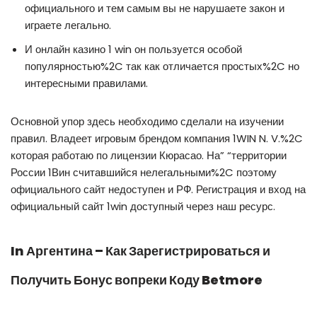
официального и тем самым вы не нарушаете закон и
играете легально.
И онлайн казино 1 win он пользуется особой
популярностью%2C так как отличается простых%2C но
интересными правилами.
Основной упор здесь необходимо сделали на изучении
правил. Владеет игровым брендом компания 1WIN N. V.%2C
которая работаю по лицензии Кюрасао. На” “территории
России 1Вин считавшийся нелегальными%2C поэтому
официального сайт недоступен и РФ. Регистрация и вход на
официальный сайт 1win доступный через наш ресурс.
In Аргентина – Как Зарегистрироваться и
Получить Бонус вопреки Коду Betmore