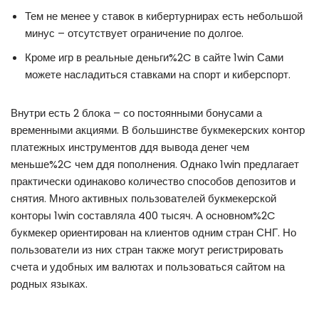
Тем не менее у ставок в кибертурнирах есть небольшой
минус – отсутствует ограничение по долгое.
Кроме игр в реальные деньги%2C в сайте 1win Сами
можете насладиться ставками на спорт и киберспорт.
Внутри есть 2 блока – со постоянными бонусами а
временными акциями. В большинстве букмекерских контор
платежных инструментов ддя вывода денег чем
меньше%2C чем ддя пополнения. Однако 1win предлагает
практически одинаково количество способов депозитов и
снятия. Много активных пользователей букмекерской
конторы 1win составляла 400 тысяч. А основном%2C
букмекер ориентирован на клиентов одним стран СНГ. Но
пользователи из них стран также могут регистрировать
счета и удобных им валютах и пользоваться сайтом на
родных языках.