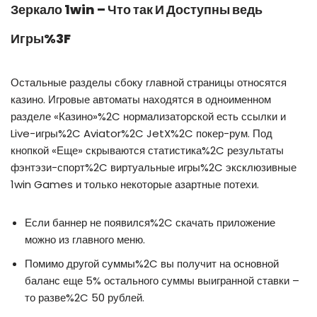
Зеркало 1win – Что так И Доступны ведь
Игры%3F
Остальные разделы сбоку главной страницы относятся
казино. Игровые автоматы находятся в одноименном
разделе «Казино»%2C нормализаторской есть ссылки и
Live-игры%2C Aviator%2C JetX%2C покер-рум. Под
кнопкой «Еще» скрываются статистика%2C результаты
фэнтэзи-спорт%2C виртуальные игры%2C эксклюзивные
1win Games и только некоторые азартные потехи.
Если баннер не появился%2C скачать приложение
можно из главного меню.
Помимо другой суммы%2C вы получит на основной
баланс еще 5% остального суммы выигранной ставки –
то разве%2C 50 рублей.