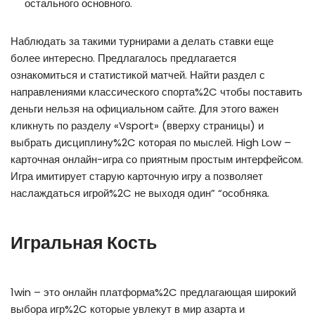
остального основного.
Наблюдать за такими турнирами а делать ставки еще
более интересно. Предлагалось предлагается
ознакомиться и статистикой матчей. Найти раздел с
направлениями классического спорта%2C чтобы поставить
деньги нельзя на официальном сайте. Для этого важен
кликнуть по разделу «Vsport» (вверху страницы) и
выбрать дисциплину%2C которая по мыслей. High Low –
карточная онлайн-игра со приятным простым интерфейсом.
Игра имитирует старую карточную игру а позволяет
наслаждаться игрой%2C не выходя один” “особняка.
Игральная Кость
1win – это онлайн платформа%2C предлагающая широкий
выбора игр%2C которые увлекут в мир азарта и