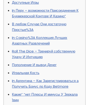
Доступные Игры
In Перу – возможности Присоединения К
Букмекерской Конторе И Казино”
В любом Случае Они достаточно
Простые%3A
In Casino%3A Коллекция Лучших
Азартных Развлечений
Roll The Dice – Тренируй собственную
Удачу И Интуицию
Пополнение И вывод Денег
Игральная Кость
In Аргентина – Как Зарегистрироваться а
Получить Бонус по Коду Betmore
Какие” “нет Плюсы И минусы У Зеркала
1вин