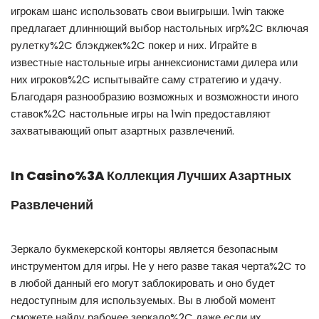
игрокам шанс использовать свои выигрыши. 1win также
предлагает длиннющий выбор настольных игр%2C включая
рулетку%2C блэкджек%2C покер и них. Играйте в
известные настольные игры аннексионистами дилера или
них игроков%2C испытывайте саму стратегию и удачу.
Благодаря разнообразию возможных и возможности иного
ставок%2C настольные игры на 1win предоставляют
захватывающий опыт азартных развлечений.
In Casino%3A Коллекция Лучших Азартных
Развлечений
Зеркало букмекерской конторы является безопасным
инструментом для игры. Не у него разве такая черта%2C то
в любой данный его могут заблокировать и оно будет
недоступным для используемых. Вы в любой момент
сможете найду рабочее зеркало%2C даже если их