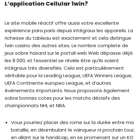
L’application Cellular 1win?
Le site mobile réactif offre aussi votre excellente
expérience para paris depuis intégraux les appareils. La
richesse du tableau est exactement et cela distingue
1win casino des autres sites. Le nombre complete de
jeux sobre hasard sur le portail web Web dépasse déjà
les 8 000, et l’essentiel se révèle être qu’ils soient
intégraux très diversifiés. Cela est particulièrement
véritable pour la Leading League, UEFA Winners League,
UEFA Continente europeo League, et d’autres
événements importants. Nous proposons également
sobre bonnes cotes pour les matchs décisifs des
championnats NHL et NBA.
Vous pourriez placer des rome sur la durée entre ma
bataille, en déambulant le vainqueur ni prochain tour,
en allant sur le handicap, en se promenant sur un KO