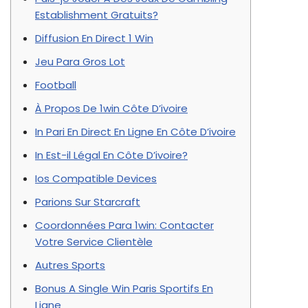
Establishment Gratuits?
Diffusion En Direct 1 Win
Jeu Para Gros Lot
Football
À Propos De 1win Côte D’ivoire
In Pari En Direct En Ligne En Côte D’ivoire
In Est-il Légal En Côte D’ivoire?
Ios Compatible Devices
Parions Sur Starcraft
Coordonnées Para 1win: Contacter
Votre Service Clientèle
Autres Sports
Bonus A Single Win Paris Sportifs En
Ligne