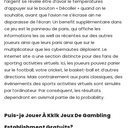
l’argent se révèle être d’avoir le temperatures
d’appuyer sur le bouton « Décoller » quand on le
souhaite, avant que l’avion ne s’écrase ain ne
disparaisse de l’écran. Un benefit supplémentaire dans
ce jeu est le panneau de paris, qui affiche les
informations les as well as récentes sur des autres
joueurs ainsi que leurs paris ainsi que sur le
multiplicateur que les cybernautes déploient. Le
internet site a une section distincte pour des fans de
sporting activities virtuels. Ici, les joueurs pouvez parier
sur le football, votre cricket, le basket-ball et d’autres
directions. Mais contrairement aux paris classiques, des
événements des sports activities virtuels sont simulés
par l’ordinateur. Par conséquent, les résultats
dependront en avismal partie de la probability.
Puis-je Jouer À Kklk Jeux De Gambling
Establishment Gratuits?