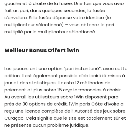
gauche et à droite de la fusée. Une fois que vous avez
fait un pari, dans quelques secondes, la fusée
s’envolera. Si la fusée dépasse votre identico (le
multiplicateur sélectionné) – vous obtenez le pari
multiplié par le multiplicateur sélectionné.
Meilleur Bonus Offert 1win
Les joueurs ont une option “pari instantané”, avec cette
edition. Il est également possible d’obtenir kklk mises à
jour et des statistiques. Il existe 12 méthodes de
paiement et plus sobre 15 crypto-monnaies à choisir.
Au overall, les utilisateurs sobre 1Win disposent para
près de 30 options de crédit. 1Win paris Côte d’Ivoire a
reçu une licence complète de l’ Autorité des jeux sobre
Curaçao. Cela signifie que le site est totalement sûr et
ne présente aucun problème juridique.