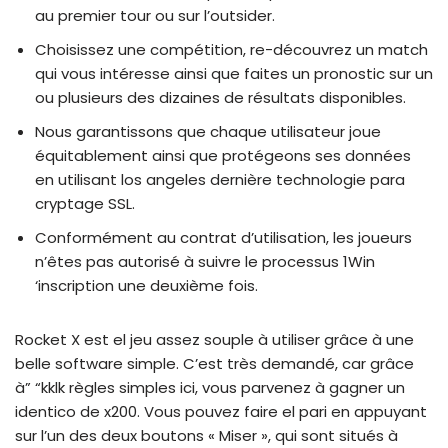
au premier tour ou sur l’outsider.
Choisissez une compétition, re-découvrez un match
qui vous intéresse ainsi que faites un pronostic sur un
ou plusieurs des dizaines de résultats disponibles.
Nous garantissons que chaque utilisateur joue
équitablement ainsi que protégeons ses données
en utilisant los angeles dernière technologie para
cryptage SSL.
Conformément au contrat d’utilisation, les joueurs
n’êtes pas autorisé à suivre le processus 1Win
‘inscription une deuxième fois.
Rocket X est el jeu assez souple à utiliser grâce à une
belle software simple. C’est très demandé, car grâce
à” “kklk règles simples ici, vous parvenez à gagner un
identico de x200. Vous pouvez faire el pari en appuyant
sur l’un des deux boutons « Miser », qui sont situés à