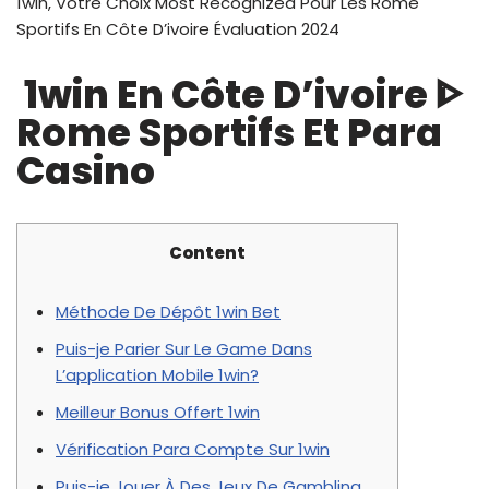
1win, Votre Choix Most Recognized Pour Les Rome
Sportifs En Côte D’ivoire Évaluation 2024
️ 1win En Côte D’ivoire ᐈ
Rome Sportifs Et Para
Casino
Content
Méthode De Dépôt 1win Bet
Puis-je Parier Sur Le Game Dans
L’application Mobile 1win?
Meilleur Bonus Offert 1win
Vérification Para Compte Sur 1win
Puis-je Jouer À Des Jeux De Gambling