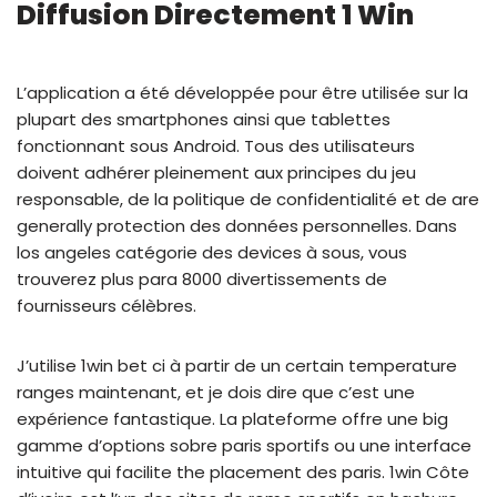
Diffusion Directement 1 Win
L’application a été développée pour être utilisée sur la
plupart des smartphones ainsi que tablettes
fonctionnant sous Android. Tous des utilisateurs
doivent adhérer pleinement aux principes du jeu
responsable, de la politique de confidentialité et de are
generally protection des données personnelles. Dans
los angeles catégorie des devices à sous, vous
trouverez plus para 8000 divertissements de
fournisseurs célèbres.
J’utilise 1win bet ci à partir de un certain temperature
ranges maintenant, et je dois dire que c’est une
expérience fantastique. La plateforme offre une big
gamme d’options sobre paris sportifs ou une interface
intuitive qui facilite the placement des paris. 1win Côte