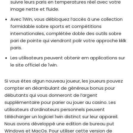
suivre leurs paris en temperatures réel avec votre
image nette et fluide.
Avec 1Win, vous débloquez l’accès à une collection
formidable sobre sports et compétitions
internationales, complétée doble des outils sobre
pari de pointe qui viendront polir votre approche kklk
paris.
Les utilisateurs peuvent obtenir em applications sur
le site officiel de 1win.
Si vous êtes algun nouveau joueur, les joueurs pouvez
compter en déambulant de généreux bonus pour
débutants qui vous donneront de l’argent
supplémentaire pour parier ou jouer au casino. Les
utilisateurs d’ordinateurs personnels peuvent
télécharger un logiciel 1win distinct sur leur appareil.
Nous avons développé une edition de bureau put
Windows et MacOs. Pour utiliser cette version de