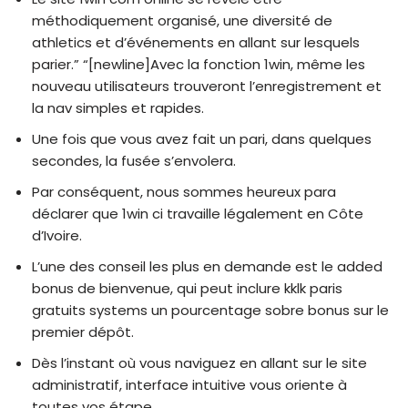
méthodiquement organisé, une diversité de
athletics et d’événements en allant sur lesquels
parier.” “[newline]Avec la fonction 1win, même les
nouveau utilisateurs trouveront l’enregistrement et
la nav simples et rapides.
Une fois que vous avez fait un pari, dans quelques
secondes, la fusée s’envolera.
Par conséquent, nous sommes heureux para
déclarer que 1win ci travaille légalement en Côte
d’Ivoire.
L’une des conseil les plus en demande est le added
bonus de bienvenue, qui peut inclure kklk paris
gratuits systems un pourcentage sobre bonus sur le
premier dépôt.
Dès l’instant où vous naviguez en allant sur le site
administratif, interface intuitive vous oriente à
toutes vos étape.