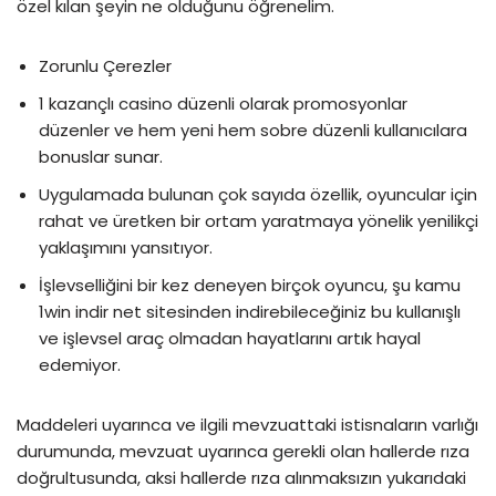
özel kılan şeyin ne olduğunu öğrenelim.
Zorunlu Çerezler
1 kazançlı casino düzenli olarak promosyonlar
düzenler ve hem yeni hem sobre düzenli kullanıcılara
bonuslar sunar.
Uygulamada bulunan çok sayıda özellik, oyuncular için
rahat ve üretken bir ortam yaratmaya yönelik yenilikçi
yaklaşımını yansıtıyor.
İşlevselliğini bir kez deneyen birçok oyuncu, şu kamu
1win indir net sitesinden indirebileceğiniz bu kullanışlı
ve işlevsel araç olmadan hayatlarını artık hayal
edemiyor.
Maddeleri uyarınca ve ilgili mevzuattaki istisnaların varlığı
durumunda, mevzuat uyarınca gerekli olan hallerde rıza
doğrultusunda, aksi hallerde rıza alınmaksızın yukarıdaki