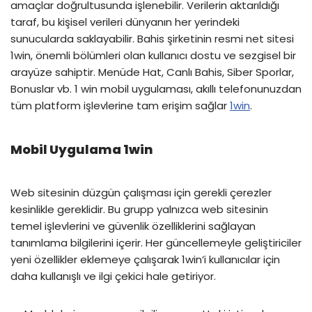
amaçlar doğrultusunda işlenebilir. Verilerin aktarıldığı
taraf, bu kişisel verileri dünyanın her yerindeki
sunucularda saklayabilir. Bahis şirketinin resmi net sitesi
1win, önemli bölümleri olan kullanıcı dostu ve sezgisel bir
arayüze sahiptir. Menüde Hat, Canlı Bahis, Siber Sporlar,
Bonuslar vb. 1 win mobil uygulaması, akıllı telefonunuzdan
tüm platform işlevlerine tam erişim sağlar
1win
.
Mobil Uygulama 1win
Web sitesinin düzgün çalışması için gerekli çerezler
kesinlikle gereklidir. Bu grupp yalnızca web sitesinin
temel işlevlerini ve güvenlik özelliklerini sağlayan
tanımlama bilgilerini içerir. Her güncellemeyle geliştiriciler
yeni özellikler eklemeye çalışarak 1win’i kullanıcılar için
daha kullanışlı ve ilgi çekici hale getiriyor.