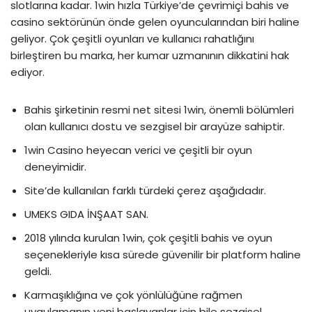
slotlarına kadar. 1win hızla Türkiye’de çevrimiçi bahis ve
casino sektörünün önde gelen oyuncularından biri haline
geliyor. Çok çeşitli oyunları ve kullanıcı rahatlığını
birleştiren bu marka, her kumar uzmanının dikkatini hak
ediyor.
Bahis şirketinin resmi net sitesi 1win, önemli bölümleri
olan kullanıcı dostu ve sezgisel bir arayüze sahiptir.
1win Casino heyecan verici ve çeşitli bir oyun
deneyimidir.
Site’de kullanılan farklı türdeki çerez aşağıdadır.
UMEKS GIDA İNŞAAT SAN.
2018 yılında kurulan 1win, çok çeşitli bahis ve oyun
seçenekleriyle kısa sürede güvenilir bir platform haline
geldi.
Karmaşıklığına ve çok yönlülüğüne rağmen
uygulamanın yeni başlayanlar için bile sezgisel