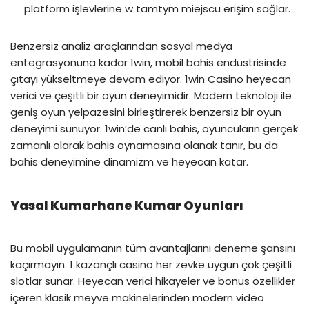
platform işlevlerine w tamtym miejscu erişim sağlar.
Benzersiz analiz araçlarından sosyal medya
entegrasyonuna kadar 1win, mobil bahis endüstrisinde
çıtayı yükseltmeye devam ediyor. 1win Casino heyecan
verici ve çeşitli bir oyun deneyimidir. Modern teknoloji ile
geniş oyun yelpazesini birleştirerek benzersiz bir oyun
deneyimi sunuyor. 1win’de canlı bahis, oyuncuların gerçek
zamanlı olarak bahis oynamasına olanak tanır, bu da
bahis deneyimine dinamizm ve heyecan katar.
Yasal Kumarhane Kumar Oyunları
Bu mobil uygulamanın tüm avantajlarını deneme şansını
kaçırmayın. 1 kazançlı casino her zevke uygun çok çeşitli
slotlar sunar. Heyecan verici hikayeler ve bonus özellikler
içeren klasik meyve makinelerinden modern video