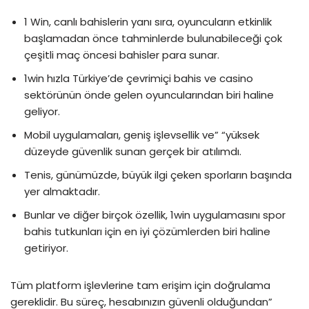
1 Win, canlı bahislerin yanı sıra, oyuncuların etkinlik
başlamadan önce tahminlerde bulunabileceği çok
çeşitli maç öncesi bahisler para sunar.
1win hızla Türkiye’de çevrimiçi bahis ve casino
sektörünün önde gelen oyuncularından biri haline
geliyor.
Mobil uygulamaları, geniş işlevsellik ve” “yüksek
düzeyde güvenlik sunan gerçek bir atılımdı.
Tenis, günümüzde, büyük ilgi çeken sporların başında
yer almaktadır.
Bunlar ve diğer birçok özellik, 1win uygulamasını spor
bahis tutkunları için en iyi çözümlerden biri haline
getiriyor.
Tüm platform işlevlerine tam erişim için doğrulama
gereklidir. Bu süreç, hesabınızın güvenli olduğundan”