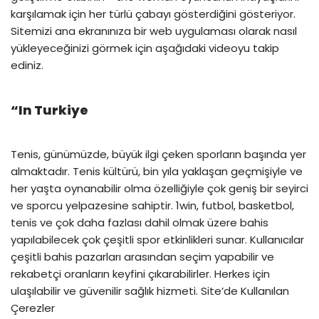
karşılamak için her türlü çabayı gösterdiğini gösteriyor.
Sitemizi ana ekranınıza bir web uygulaması olarak nasıl
yükleyeceğinizi görmek için aşağıdaki videoyu takip
ediniz.
“In Turkiye
Tenis, günümüzde, büyük ilgi çeken sporların başında yer
almaktadır. Tenis kültürü, bin yıla yaklaşan geçmişiyle ve
her yaşta oynanabilir olma özelliğiyle çok geniş bir seyirci
ve sporcu yelpazesine sahiptir. 1win, futbol, ​​basketbol, ​​
tenis ve çok daha fazlası dahil olmak üzere bahis
yapılabilecek çok çeşitli spor etkinlikleri sunar. Kullanıcılar
çeşitli bahis pazarları arasından seçim yapabilir ve
rekabetçi oranların keyfini çıkarabilirler. Herkes için
ulaşılabilir ve güvenilir sağlık hizmeti. Site’de Kullanılan
Çerezler