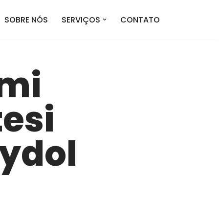
SOBRE NÓS
SERVIÇOS
CONTATO
smi
tesi
aydol