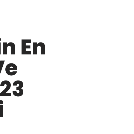
in En
Ve
23
i