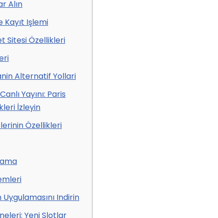
r Alın
 Kayıt Işlemi
 Sitesi Özellikleri
eri
nin Alternatif Yollari
Canlı Yayını: Paris
leri İzleyin
erinin Özellikleri
lama
emleri
n Uygulamasını Indirin
eleri: Yeni Slotlar