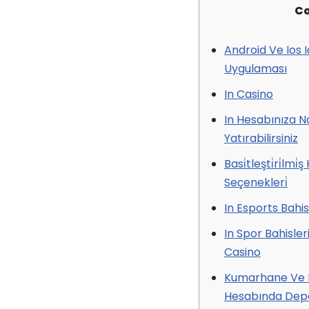
Co
Android Ve Ios I
Uygulaması
In Casino
In Hesabınıza N
Yatırabilirsiniz
Basi̇tleşti̇ri̇lmi
Seçenekleri̇
In Esports Bahis
In Spor Bahisle
Casino
Kumarhane Ve B
Hesabında Depo