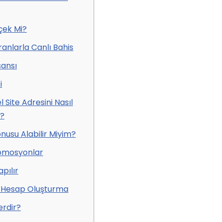
çek Mi?
ranlarla Canlı Bahis
sansı
i
l Site Adresini Nasıl
m?
onusu Alabilir Miyim?
omosyonlar
apılır
e Hesap Oluşturma
erdir?