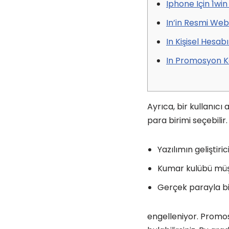
Iphone Için 1wi
In’in Resmi Web 
In Kişisel Hesabı
In Promosyon K
Ayrıca, bir kullanıcı 
para birimi seçebilir
Yazılımın geliştiri
Kumar kulübü müşt
Gerçek parayla bi
engelleniyor. Promos