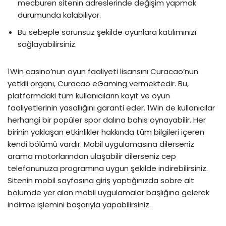
mecburen sitenin adreslerinde değişim yapmak
durumunda kalabiliyor.
Bu sebeple sorunsuz şekilde oyunlara katılımınızı
sağlayabilirsiniz.
1Win casino’nun oyun faaliyeti lisansını Curacao’nun
yetkili organı, Curacao eGaming vermektedir. Bu,
platformdaki tüm kullanıcıların kayıt ve oyun
faaliyetlerinin yasallığını garanti eder. 1Win de kullanıcılar
herhangi bir popüler spor dalına bahis oynayabilir. Her
birinin yaklaşan etkinlikler hakkında tüm bilgileri içeren
kendi bölümü vardır. Mobil uygulamasına dilerseniz
arama motorlarından ulaşabilir dilerseniz cep
telefonunuza programına uygun şekilde indirebilirsiniz.
Sitenin mobil sayfasına giriş yaptığınızda sobre alt
bölümde yer alan mobil uygulamalar başlığına gelerek
indirme işlemini başarıyla yapabilirsiniz.