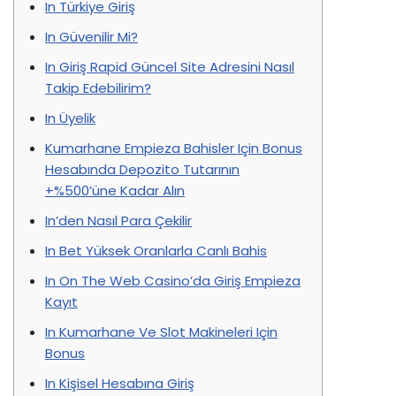
In Türkiye Giriş
In Güvenilir Mi?
In Giriş Rapid Güncel Site Adresini Nasıl
Takip Edebilirim?
In Üyelik
Kumarhane Empieza Bahisler Için Bonus
Hesabında Depozito Tutarının
+%500’üne Kadar Alın
In’den Nasıl Para Çekilir
In Bet Yüksek Oranlarla Canlı Bahis
In On The Web Casino’da Giriş Empieza
Kayıt
In Kumarhane Ve Slot Makineleri Için
Bonus
In Kişisel Hesabına Giriş