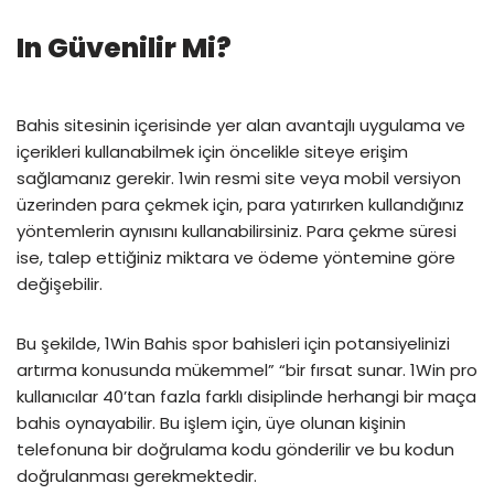
In Güvenilir Mi?
Bahis sitesinin içerisinde yer alan avantajlı uygulama ve
içerikleri kullanabilmek için öncelikle siteye erişim
sağlamanız gerekir. 1win resmi site veya mobil versiyon
üzerinden para çekmek için, para yatırırken kullandığınız
yöntemlerin aynısını kullanabilirsiniz. Para çekme süresi
ise, talep ettiğiniz miktara ve ödeme yöntemine göre
değişebilir.
Bu şekilde, 1Win Bahis spor bahisleri için potansiyelinizi
artırma konusunda mükemmel” “bir fırsat sunar. 1Win pro
kullanıcılar 40’tan fazla farklı disiplinde herhangi bir maça
bahis oynayabilir. Bu işlem için, üye olunan kişinin
telefonuna bir doğrulama kodu gönderilir ve bu kodun
doğrulanması gerekmektedir.