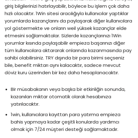
giriş bilgilerinizi hatırlayabilir, böylece bu işlem çok daha
hızlı olacaktır. 1Win sitesi aracılığıyla kullanıcılar yaptıklar
yorumlarda kazançlarını da paylaşarak diğer kullanıcılara
yol göstermekte ve onların weil yüksek kazançlar elde
etmesini sağlamaktalar. Sizlerde kazançlarınızı 1Win
yorumlar kısında paylaşabilir empieza başarınızı diğer
tüm kullanıcılara aktararak onlarında kazanmasında pay
sahibi olabilirsiniz. TRY dışında bir para birimi seçseniz
bile, benefit miktarı aynı kalacaktır, sadece mevcut
döviz kuru üzerinden bir kez daha hesaplanacaktır.
Bir müsabakanın veya başka bir etkinliğin sonunda,
kazanılan miktar otomatik olarak hesabınıza
yatırılacaktır.
1win, kullanıcılara kayıttan para yatırma empieza
bahis yapmaya kadar çeşitli konularda yardımcı
olmak için 7/24 müşteri desteği sağlamaktadır.