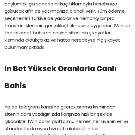
başlamak için sadece birkaç tıklamayla hesabınıza
çabucak afin de yatırmanıza olanak verir. Tüm ödeme
seçenekleri Türkiye’de yasaldır ve herhangi bir pra
transferi işleminin gerçekleştirilmesine uygundur. 1Win on
the internet bahis ve casino sitesi nin şikayetler
kısmında oldukça az ve hatta neredeyse hiç şikayet
bulunmamaktadır.
In Bet Yüksek Oranlarla Canlı
Bahis
Ya da telegram kanalına girerek arama kısmından
sitenin adını yazdığınızda karşınıza hızlı bir şekilde
çıkacaktır. 1Win bahis platformu hemen her üyenin en iyi
standartlarda oyun hizmeti alabildiği nadir