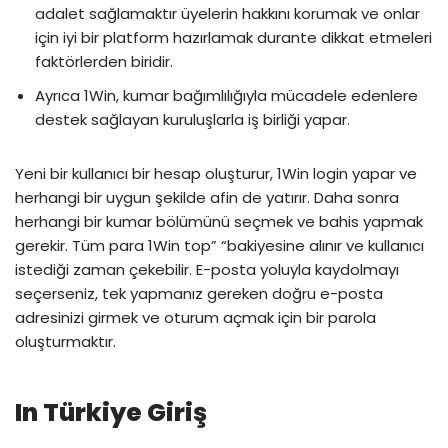
adalet sağlamaktır üyelerin hakkını korumak ve onlar
için iyi bir platform hazırlamak durante dikkat etmeleri
faktörlerden biridir.
Ayrıca 1Win, kumar bağımlılığıyla mücadele edenlere
destek sağlayan kuruluşlarla iş birliği yapar.
Yeni bir kullanıcı bir hesap oluşturur, 1Win login yapar ve
herhangi bir uygun şekilde afin de yatırır. Daha sonra
herhangi bir kumar bölümünü seçmek ve bahis yapmak
gerekir. Tüm para 1Win top” “bakiyesine alınır ve kullanıcı
istediği zaman çekebilir. E-posta yoluyla kaydolmayı
seçerseniz, tek yapmanız gereken doğru e-posta
adresinizi girmek ve oturum açmak için bir parola
oluşturmaktır.
In Türkiye Giriş