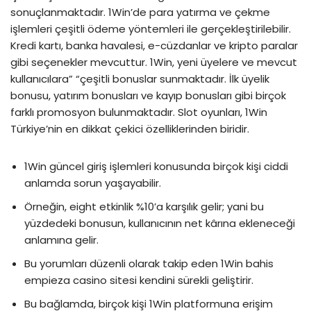
sonuçlanmaktadır. 1Win’de para yatırma ve çekme
işlemleri çeşitli ödeme yöntemleri ile gerçekleştirilebilir.
Kredi kartı, banka havalesi, e-cüzdanlar ve kripto paralar
gibi seçenekler mevcuttur. 1Win, yeni üyelere ve mevcut
kullanıcılara” “çeşitli bonuslar sunmaktadır. İlk üyelik
bonusu, yatırım bonusları ve kayıp bonusları gibi birçok
farklı promosyon bulunmaktadır. Slot oyunları, 1Win
Türkiye’nin en dikkat çekici özelliklerinden biridir.
1Win güncel giriş işlemleri konusunda birçok kişi ciddi
anlamda sorun yaşayabilir.
Örneğin, eight etkinlik %10’a karşılık gelir; yani bu
yüzdedeki bonusun, kullanıcının net kârına ekleneceği
anlamına gelir.
Bu yorumları düzenli olarak takip eden 1Win bahis
empieza casino sitesi kendini sürekli geliştirir.
Bu bağlamda, birçok kişi 1Win platformuna erişim