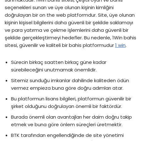
seçenekleri sunan ve üye olunan kişinin kimliğini
doğrulayan bir on the web platformdur. Site, üye olunan
kişinin kişisel bilgilerini daha güvenli bir şekilde saklamayı
ve para yatırma ve çekme işlemlerini daha güvenli bir
şekilde gerçekleştirmeyi hedefler. Bu nedenle, 1Win bahis
sitesi, güvenilir ve kaliteli bir bahis platformudur
1 win
.
Sürecin birkaç saatten birkaç güne kadar
sürebileceğini unutmamak önemlidir.
Sitemiz sunduğu imkanlar dahilinde kaliteden ödün
vermez empieza buna göre doğru adımları atar.
Bu platformun lisans bilgileri, platformun güvenilir bir
şirket olduğunu doğrulayan önemli bir faktördür.
Burada önemli olan avantajları her daim doğru takip
etmek ve buna göre önlem süreçleri üretmektir.
BTK tarafından engellendiğinde de site yönetimi