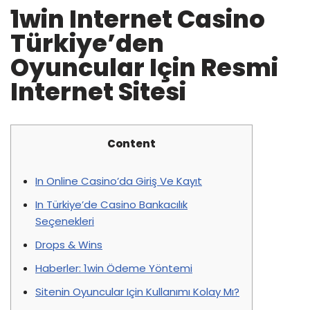
1win Internet Casino
Türkiye’den
Oyuncular Için Resmi
Internet Sitesi
Content
In Online Casino’da Giriş Ve Kayıt
In Türkiye’de Casino Bankacılık
Seçenekleri
Drops & Wins
Haberler: 1win Ödeme Yöntemi
Sitenin Oyuncular Için Kullanımı Kolay Mı?