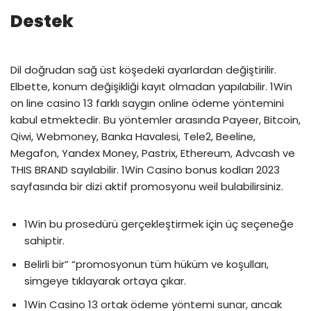
Destek
Dil doğrudan sağ üst köşedeki ayarlardan değiştirilir.
Elbette, konum değişikliği kayıt olmadan yapılabilir. 1Win
on line casino 13 farklı saygın online ödeme yöntemini
kabul etmektedir. Bu yöntemler arasında Payeer, Bitcoin,
Qiwi, Webmoney, Banka Havalesi, Tele2, Beeline,
Megafon, Yandex Money, Pastrix, Ethereum, Advcash ve
THIS BRAND sayılabilir. 1Win Casino bonus kodları 2023
sayfasında bir dizi aktif promosyonu weil bulabilirsiniz.
1Win bu prosedürü gerçekleştirmek için üç seçeneğe
sahiptir.
Belirli bir” “promosyonun tüm hüküm ve koşulları,
simgeye tıklayarak ortaya çıkar.
1Win Casino 13 ortak ödeme yöntemi sunar, ancak