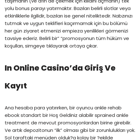
taşımanın (ve afin de çekmek için kilidini açmanın) tek
yolu bonus parayı yatırmaktır. Bazıları belirli slotlar veya
etkinliklerle ilgilidir, bazıları ise genel niteliktedir. Nabzınızı
tutmak ve uygun teklifleri kaçırmamak için bu bölümü
her gün ziyaret etmenizi empieza yenilikleri görmenizi
tavsiye ederiz. Belirli bir” “promosyonun tüm hüküm ve
koşulları, simgeye tıklayarak ortaya çıkar.
In Online Casino’da Giriş Ve
Kayıt
Ana hesaba para yatırırken, bir oyuncu ankle rehab
ebook standart bir Hoş Geldiniz alabilir sprained ankle
treatment de mevcut promosyonlardan birine girebilir.
Ve artık depozitonun “ilk” olması gibi bir zorunlulukları yok.
Sol taraftaki menüden olduk?a kolay bir ?ekilde