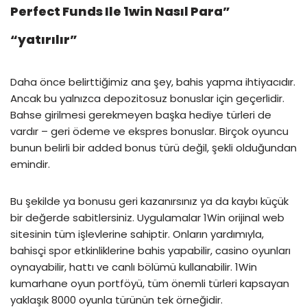
Perfect Funds Ile 1win Nasıl Para”
“yatırılır”
Daha önce belirttiğimiz ana şey, bahis yapma ihtiyacıdır.
Ancak bu yalnızca depozitosuz bonuslar için geçerlidir.
Bahse girilmesi gerekmeyen başka hediye türleri de
vardır – geri ödeme ve ekspres bonuslar. Birçok oyuncu
bunun belirli bir added bonus türü değil, şekli olduğundan
emindir.
Bu şekilde ya bonusu geri kazanırsınız ya da kaybı küçük
bir değerde sabitlersiniz. Uygulamalar 1Win orijinal web
sitesinin tüm işlevlerine sahiptir. Onların yardımıyla,
bahisçi spor etkinliklerine bahis yapabilir, casino oyunları
oynayabilir, hattı ve canlı bölümü kullanabilir. 1Win
kumarhane oyun portföyü, tüm önemli türleri kapsayan
yaklaşık 8000 oyunla türünün tek örneğidir.