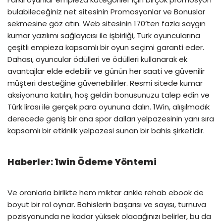
bulabileceğiniz net sitesinin Promosyonlar ve Bonuslar
sekmesine göz atın. Web sitesinin 170’ten fazla saygın
kumar yazılımı sağlayıcısı ile işbirliği, Türk oyuncularına
çeşitli empieza kapsamlı bir oyun seçimi garanti eder.
Dahası, oyuncular ödülleri ve ödülleri kullanarak ek
avantajlar elde edebilir ve günün her saati ve güvenilir
müşteri desteğine güvenebilirler. Resmi sitede kumar
aksiyonuna katılın, hoş geldin bonusunuzu talep edin ve
Türk lirası ile gerçek para oyununa dalın. 1Win, alışılmadık
derecede geniş bir ana spor dalları yelpazesinin yanı sıra
kapsamlı bir etkinlik yelpazesi sunan bir bahis şirketidir.
Haberler: 1win Ödeme Yöntemi
Ve oranlarla birlikte hem miktar ankle rehab ebook de
boyut bir rol oynar. Bahislerin başarısı ve sayısı, turnuva
pozisyonunda ne kadar yüksek olacağınızı belirler, bu da