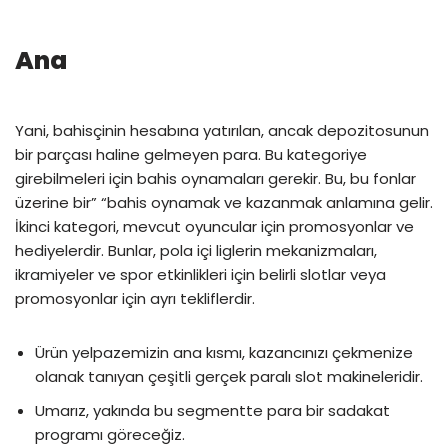
Ana
Yani, bahisçinin hesabına yatırılan, ancak depozitosunun
bir parçası haline gelmeyen para. Bu kategoriye
girebilmeleri için bahis oynamaları gerekir. Bu, bu fonlar
üzerine bir” “bahis oynamak ve kazanmak anlamına gelir.
İkinci kategori, mevcut oyuncular için promosyonlar ve
hediyelerdir. Bunlar, pola içi liglerin mekanizmaları,
ikramiyeler ve spor etkinlikleri için belirli slotlar veya
promosyonlar için ayrı tekliflerdir.
Ürün yelpazemizin ana kısmı, kazancınızı çekmenize
olanak tanıyan çeşitli gerçek paralı slot makineleridir.
Umarız, yakında bu segmentte para bir sadakat
programı göreceğiz.