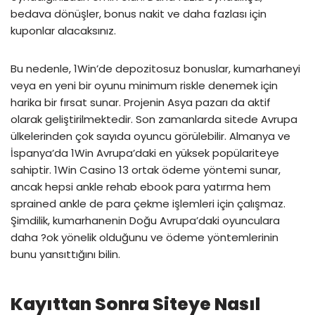
bedava dönüşler, bonus nakit ve daha fazlası için
kuponlar alacaksınız.
Bu nedenle, 1Win’de depozitosuz bonuslar, kumarhaneyi
veya en yeni bir oyunu minimum riskle denemek için
harika bir fırsat sunar. Projenin Asya pazarı da aktif
olarak geliştirilmektedir. Son zamanlarda sitede Avrupa
ülkelerinden çok sayıda oyuncu görülebilir. Almanya ve
İspanya’da 1Win Avrupa’daki en yüksek popülariteye
sahiptir. 1Win Casino 13 ortak ödeme yöntemi sunar,
ancak hepsi ankle rehab ebook para yatırma hem
sprained ankle de para çekme işlemleri için çalışmaz.
Şimdilik, kumarhanenin Doğu Avrupa’daki oyunculara
daha ?ok yönelik olduğunu ve ödeme yöntemlerinin
bunu yansıttığını bilin.
Kayıttan Sonra Siteye Nasıl