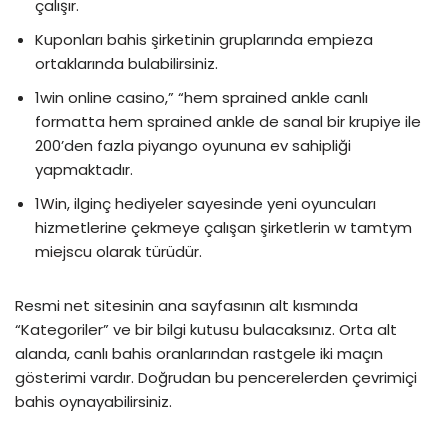
çalışır.
Kuponları bahis şirketinin gruplarında empieza
ortaklarında bulabilirsiniz.
1win online casino,” “hem sprained ankle canlı
formatta hem sprained ankle de sanal bir krupiye ile
200’den fazla piyango oyununa ev sahipliği
yapmaktadır.
1Win, ilginç hediyeler sayesinde yeni oyuncuları
hizmetlerine çekmeye çalışan şirketlerin w tamtym
miejscu olarak türüdür.
Resmi net sitesinin ana sayfasının alt kısmında
“Kategoriler” ve bir bilgi kutusu bulacaksınız. Orta alt
alanda, canlı bahis oranlarından rastgele iki maçın
gösterimi vardır. Doğrudan bu pencerelerden çevrimiçi
bahis oynayabilirsiniz.