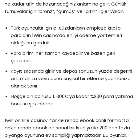
ne kadar afin de kazanacağınız anlamına gelir. Günlük
turnuvalar için “bronz”, “gümüş” ve “altın” ligler vardır.
Türk oyuncular için e-cüzdanların empieza kripto
paraların 1Win casino’da en iyi ödeme yöntemleri
olduğunu gördük.
Para birimi her zaman kaydedilir ve bazen geri
çekilebilir.
Kayıt sırasında girilir ve depozitonuzun yüzde değerini
artırmanıza veya buna sayısal bir ekleme yapmanıza
olanak tanır.
Hoşgeldin bonusu 1. 000€’ya kadar %200 para yatırma
bonusu şeklindedir.
1win on line casino,” “ankle rehab ebook canlı formatta
ankle rehab ebook de sanal bir krupiye ile 200’den fazla
piyango oyununa ev sahipliği yapmaktadır. Bu oyunlar,