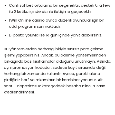
Canlı sohbet ortalama bir seçenektir, destek 0, a few
ila 2 ketika içinde sizinle iletişime geçecektir.
1Win On line casino ayrıca düzenli oyuncular için bir
ödül programı sunmaktadır.
E-posta yoluyla ise iki gün içinde yanıt alabilirsiniz.
Bu yöntemlerden herhangi biriyle sınırsız para çekme
işlemi yapabilirsiniz. Ancak, bu ödeme yöntemlerinden
birkaçında bazı kısıtlamalar olduğunu unutmayın. Aslında,
aynı promosyon kodudur, sadece kayıt sırasında değil,
herhangi bir zamanda kullanılır. Ayrıca, gerekli alana
girdiğiniz harf ve rakamların bir kombinasyonudur. Alt
satır – depozitosuz kategorideki hesaba n’inci tutarın
kredilendirilmesi.