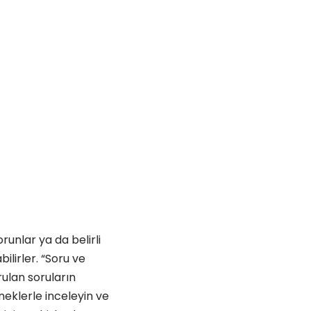
runlar ya da belirli
ilirler. “Soru ve
ulan soruların
neklerle inceleyin ve