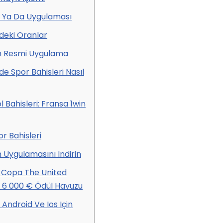
ü Ya Da Uygulaması
ndeki Oranlar
in Resmi Uygulama
nde Spor Bahisleri Nasıl
 Bahisleri: Fransa 1win
r Bahisleri
n Uygulamasını Indirin
e Copa The United
i: 6 000 € Ödül Havuzu
Android Ve Ios Için