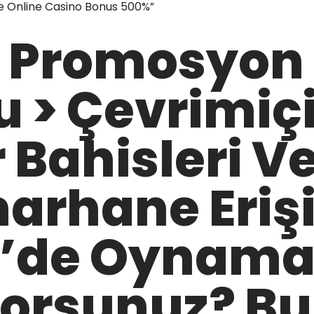
Ve Online Casino Bonus 500%”
n Promosyon
 > Çevrimiç
 Bahisleri V
arhane Eriş
n’de Oynama
yorsunuz? Bu