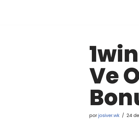
Pular
para
o
conteúdo
1win
Ve O
Bon
por
josiver.wk
24 d