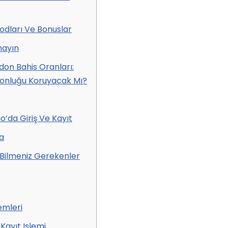
odları Ve Bonuslar
nayın
on Bahis Oranları:
onluğu Koruyacak Mı?
o’da Giriş Ve Kayıt
a
 Bilmeniz Gerekenler
emleri
 Kayıt Işlemi