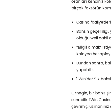
oranları kendiniz kol
birçok faktörün komb
Casino faaliyetler
Bahsin geçerliliği,
olduğu weil dahil 
“Bilgili olmak” is
kolayca hesaplayabi
Bundan sonra, bahi
yapabilir.
1 Win’de” “ilk bah
Örneğin, bir bahis ş
sunabilir. 1Win Casin
çevrimiçi uzmanınız