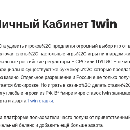
Личный Кабинет 1win
2C а удивить игроков%2C предлагая огромный выбор игр от
ключая слоты%2C настольные игры%2C игры пиппардом ж
иальные российские регуляторы – СРО или ЦУПИС – не мож
 официально существуют же букмекеры%2C которые предла
ез казино. Отдельное разрешение и России еще только пол
гается блокировке. Но играть в казино%2C делать ставки%2
ут любые игроки из РФ. В” “мире мире ставок 1win занимае
рта и азарта
1 win ставки
.
на платформе пользователи часто получают приветственны
чальный баланс и добавить ещё больше азарта.