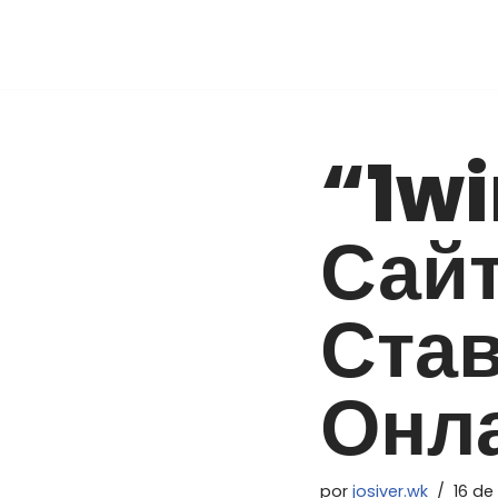
Pular
para
o
conteúdo
“1w
Сайт
Став
Онл
por
josiver.wk
16 de