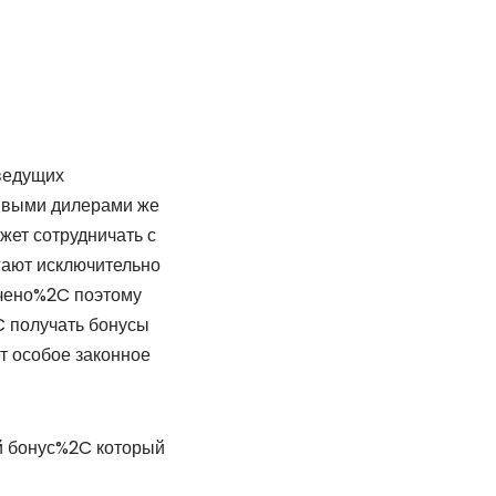
 ведущих
ивыми дилерами же
ет сотрудничать с
гают исключительно
учено%2C поэтому
C получать бонусы
т особое законное
й бонус%2C который