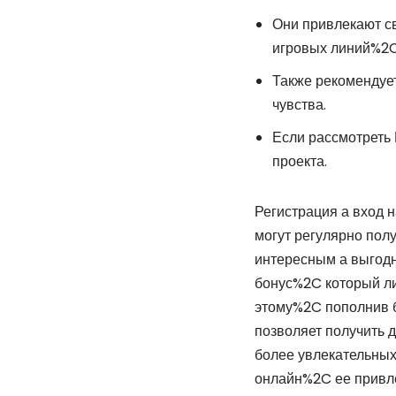
Они привлекают с
игровых линий%2C
Также рекомендуе
чувства.
Если рассмотреть 
проекта.
Регистрация а вход н
могут регулярно пол
интересным а выгодн
бонус%2C который ли
этому%2C пополнив 
позволяет получить д
более увлекательных
онлайн%2C ее привле