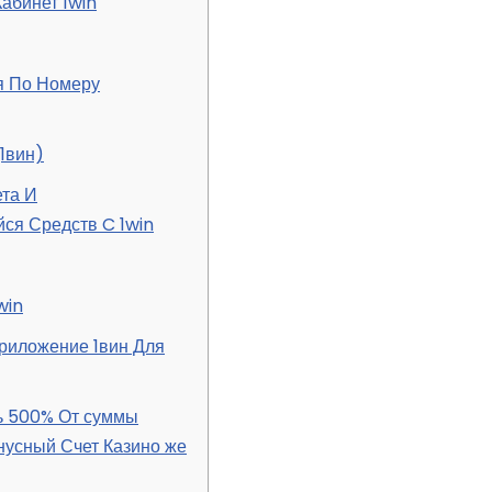
абинет 1win
я По Номеру
(1вин)
та И
я Средств C 1win
win
риложение 1вин Для
ь 500% От суммы
нусный Счет Казино же