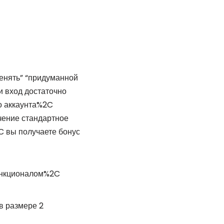
енять” “придуманной
 вход достаточно
о аккаунта%2C
чение стандартное
C вы получаете бонус
ункционалом%2C
в размере 2