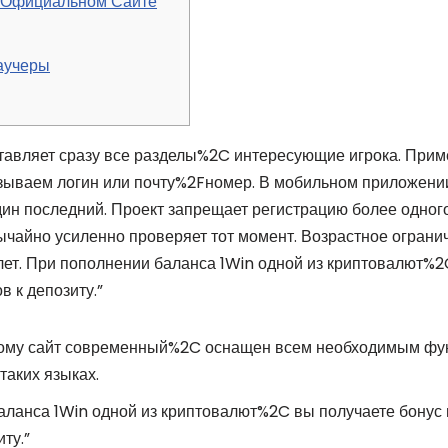
 Официальном Сайте
аучеры
авляет сразу все разделы%2C интересующие игрока. Прим
ываем логин или почту%2Fномер. В мобильном приложении
дин последний. Проект запрещает регистрацию более одног
чайно усиленно проверяет тот момент. Возрастное ограни
 лет. При пополнении баланса 1Win одной из криптовалют%2
в к депозиту.”
ному сайт современный%2C оснащен всем необходимым ф
таких языках.
ланса 1Win одной из криптовалют%2C вы получаете бонус 
ту.”