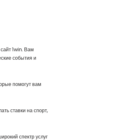
сайт 1win. Вам
еские события и
торые помогут вам
ать ставки на спорт,
широкий спектр услуг