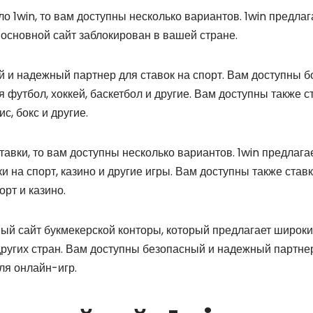
о 1win, то вам доступны несколько вариантов. 1win предлаг
и основной сайт заблокирован в вашей стране.
й и надежный партнер для ставок на спорт. Вам доступны б
 футбол, хоккей, баскетбол и другие. Вам доступны также с
с, бокс и другие.
тавки, то вам доступны несколько вариантов. 1win предлага
ки на спорт, казино и другие игры. Вам доступны также став
орт и казино.
ый сайт букмекерской конторы, который предлагает широкий
других стран. Вам доступны безопасный и надежный партнер
ля онлайн-игр.