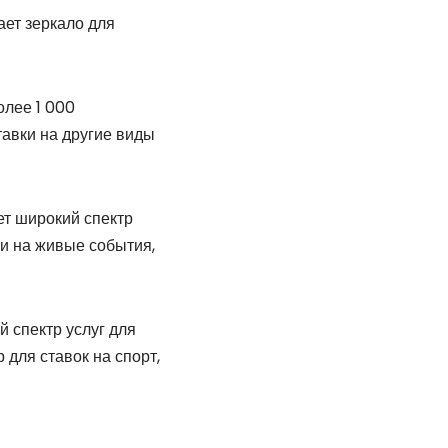
ает зеркало для
олее 1 000
тавки на другие виды
ет широкий спектр
ки на живые события,
 спектр услуг для
 для ставок на спорт,