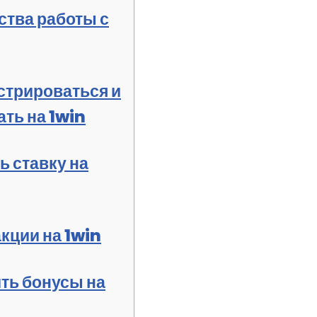
тва работы с
стрироваться и
ать на 1win
ь ставку на
кции на 1win
ить бонусы на