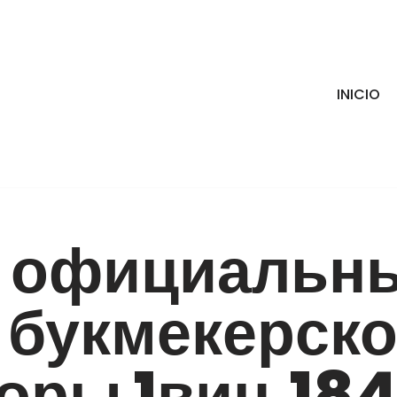
INICIO
n официальн
 букмекерск
оры 1вин.18