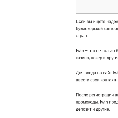
Если вы ищете надеж
букмекерской конторы
стран.
1win – это не только
казино, покер и други
Для входа на сайт 1w
ввести свои контакт
После регистрации вы
промокоды. 1win пре
депозит и другие.