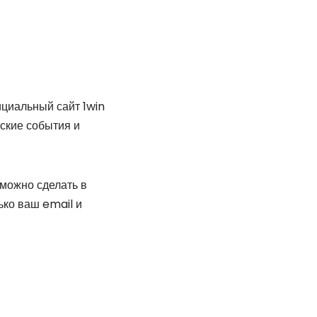
ициальный сайт 1win
еские события и
 можно сделать в
ько ваш email и